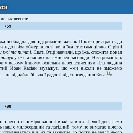
кти
і до них чесноти
759
їжа необхідна для підтримання життя. Проте пристрасть до
ь до гріха обжерливості, коли їжа стає самоціллю. Є різні
у їжі та питті
. Святі Отці навчали, що їжа, спожита понад
е
пошук
у їжі та напоях насамперед насолоди. Нестриманість
ож у всьому іншому, оскільки перенасиченням тіла людина
вятий Йоан Касіан зауважує, що «ми ніколи не зможемо
[1]
 не віднайде більшої радості від споглядання Бога
».
760
ю чесноти поміркованості в їжі та в питті, якої досягаємо
 наш є милосердний та лагідний, тому не вимагає нічого,
 утримуватись від їжі та закликає до посту не задля нього