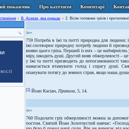
ий покажчик
Про катехизм
Коментарі
Конта
отворіння
В. Аскеза, яка очищає
2. Вісім головних гріхів і протилежн
Друк
759 Потреба в їжі та питті природна для людини; 
їжі спотворює природну потребу людини й призводит
вияви цього гріха. Перший із них – це
надмірність 
міру, шкодить душі. Другий вияв обжерливості – ц
у їжі та питті призводить до непогамованості так
намагається втамувати голод і спрагу душі. С
опанувати потягу до земних страв, якщо наша душа…
[1]
Йоан Касіан,
Правила
, 5, 14.
Друк
760 Подолати гріх обжерливості можна за допомого
постом. Святий Йоан Золотоустий навчає: «Господь
що було б понад наші сили. Він не вимагає від нас