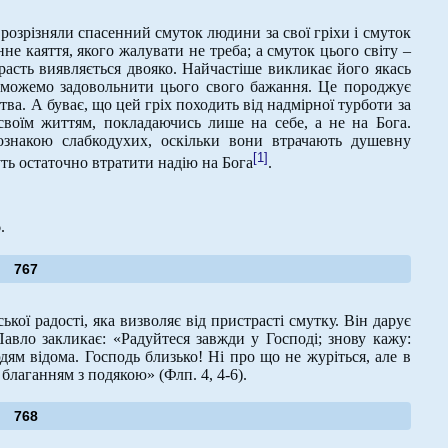
 розрізняли спасенний смуток людини за свої гріхи і смуток
не каяття, якого жалувати не треба; а смуток цього світу –
расть виявляється двояко. Найчастіше викликає його якась
е можемо задовольнити цього свого бажання. Це породжує
тва. А буває, що цей гріх походить від надмірної турботи за
воїм життям, покладаючись лише на себе, а не на Бога.
знакою слабкодухих, оскільки вони втрачають душевну
[1]
уть остаточно втратити надію на Бога
.
.
767
ої радості, яка визволяє від пристрасті смутку. Він дарує
Павло закликає: «Радуйтеся завжди у Господі; знову кажу:
дям відома. Господь близько! Ні про що не журіться, але в
благанням з подякою» (Флп. 4, 4-6).
768