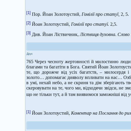
[1]
Пор. Йоан Золотоустий,
Гомілії про статуї,
2, 5.
[2]
Йоан Золотоустий,
Гомілії про статуї.
2,5.
[3]
Див. Йоан Ліствичник,
Ліствиця духовна. Слово 
Друк
765 Через чесноту жертовності й милостиню люди
благами та багатіти в Бога. Святий Йоан Золотоусти
те, що дорожче від усіх багатств, – милосердя і
золото… допомагає дияволу впливати на нас… Озбро
в умі, нехай небо, а не скриня та дім зберігають 
скеровувати на те, чого ми, відходячи звідси, не з
що не тільки тут, а й там виявимося заможніші від у
[1]
Йоан Золотоустий,
Коментар на Послання до римл