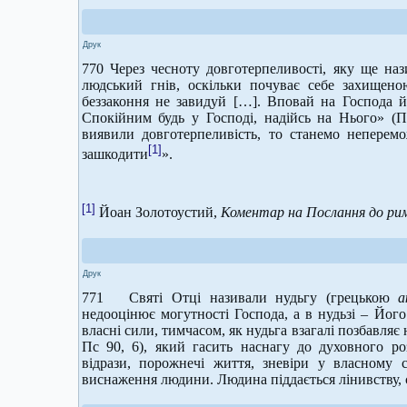
Друк
770 Через чесноту довготерпеливості, яку ще наз
людський гнів, оскільки почуває себе захищен
беззаконня не завидуй […]. Вповай на Господа 
Спокійним будь у Господі, надійсь на Нього» (П
виявили довготерпеливість, то станемо неперем
[1]
зашкодити
».
[1]
Йоан Золотоустий,
Коментар на Послання до римл
Друк
771 Святі Отці називали нудьгу (грецькою
а
недооцінює могутності Господа, а в нудьзі – Йо
власні сили, тимчасом, як нудьга взагалі позбавляє
Пс 90, 6), який гасить наснагу до духовного р
відрази, порожнечі життя, зневіри у власному с
виснаження людини. Людина піддається лінивству, 