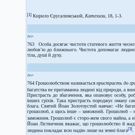
[1]
Кирило Єрусалимський,
Катехизи
, 18, 1-3.
Друк
763 Особа досягає чистоти статевого життя чеснот
любов’ю до ближнього. Чистота допомагає людині
тіла, душі й духу.
Друк
764 Грошолюбством називається
пристрасть до г
багатства не притаманна людині від природи, а ви
Пристрасть до збагачення, яка опановує особу, ро
інших гріхів. Така пристрасть породжує оману сам
блага. Святий Йоан Золотоустий навчає: «Не бага
грошолюб, а щось інше – заможний. Грошолюб – н
заможним. Грошолюб є сторо-жем свого майна, а н
Йоан Ліствичник вважає, що грошолюбство й жадібн
[3]
людина покладає всю надію лише на земні блага
.