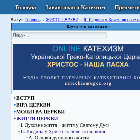
Головна
Завантажити Катехизм
Предметн
Ви тут:
Головна
ЖИТТЯ ЦЕРКВИ
ІІ. Людина у Христі як нове с
Шукати в катехизмі
ВСТУП
ВІРА ЦЕРКВИ
МОЛИТВА ЦЕРКВИ
ЖИТТЯ ЦЕРКВИ
І. Духовне життя – життя у Святому Дусі
ІІ. Людина у Христі як нове сотворіння
А. Основи духовного життя