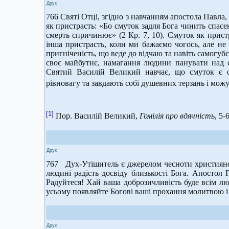
Друк
766 Святі Отці, згідно з навчанням апостола Павла,
як пристрасть: «Бо смуток задля Бога чинить спасен
смерть спричинює» (2 Кр. 7, 10). Смуток як прист
інша пристрасть, коли ми бажаємо чогось, але н
пригніченість, що веде до відчаю та навіть самогубс
своє майбутнє, намагання людини панувати над с
Святий Василій Великий навчає, що смуток є о
рівновагу та завдають собі душевних терзань і мож
[1]
Пор. Василій Великий,
Гомілія про вдячність
, 5-6
Друк
767 Дух-Утішитель є джерелом чесноти християнськ
людині радість досвіду близькості Бога. Апостол 
Радуйтеся! Хай ваша доброзичливість буде всім лю
усьому появляйте Богові ваші прохання молитвою і 
Друк