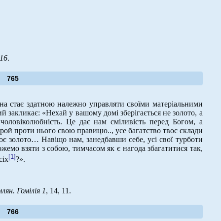
16
.
765
на стає здатною належно управляти своїми матеріальними
й закликає: «Нехай у вашому домі зберігається не золото, а
 чоловіколюбність. Це дає нам сміливість перед Богом, а
й проти нього свою правицю.., усе багатство твоє склади
твоє золото… Навіщо нам, занедбавши себе, усі свої турботи
можемо взяти з собою, тимчасом як є нагода збагатитися так,
[1]
сіх
?».
ян. Гомілія 1
, 14, 11.
766