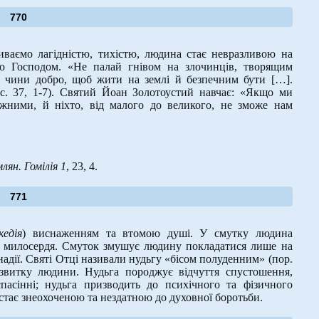
770
иваємо лагідністю, тихістю, людина стає невразливою на
ою Господом. «Не палай гнівом на злочинців, творящим
й чини добро, щоб жити на землі й безпечним бути […].
с. 37, 1-7). Святий Йоан Золотоустий навчає: «Якщо ми
ожними, й ніхто, від малого до великого, не зможе нам
ян. Гомілія 1
, 23, 4.
771
кедія
) виснаженням та втомою душі. У смутку людина
го милосердя. Смуток змушує людину покладатися лише на
 надії. Святі Отці називали нудьгу «бісом полуденним» (пор.
озвитку людини. Нудьга породжує відчуття спустошення,
пасінні; нудьга призводить до психічного та фізичного
стає знеохоченою та нездатною до духовної боротьби.