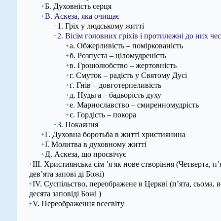
Б. Духовність серця
В. Аскеза, яка очищає
1. Гріх у людському житті
2. Вісім головних гріхів і протилежні до них че
а. Обжерливість – поміркованість
б. Розпуста – ціломудреність
в. Грошолюбство – жертовність
г. Смуток – радість у Святому Дусі
ґ. Гнів – довготерпеливість
д. Нудьга – бадьорість духу
е. Марнославство – смиренномудрість
є. Гордість – покора
3. Покаяння
Г. Духовна боротьба в житті християнина
Ґ. Молитва в духовному житті
Д. Аскеза, що просвічує
ІІІ. Християнська сім ’я як нове створіння (Четверта, п’
дев’ята запові ді Божі)
IV. Суспільство, переображене в Церкві (п’ята, сьома, в
десята заповіді Божі )
V. Переображення всесвіту