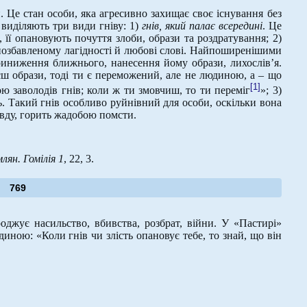
. Це стан особи, яка агресивно захищає своє існування без
 виділяють три види гніву: 1)
гнів, який палає всередині
. Це
 її опановують почуття злоби, образи та роздратування; 2)
 позбавленому лагідності й любові слові. Найпоширенішими
риниження ближнього, нанесення йому образи, лихослів’я.
ш образи, тоді ти є переможений, але не людиною, а – що
[1]
ю заволодів гнів; коли ж ти змовчиш, то ти переміг
»; 3)
ь
. Такий гнів особливо руйнівний для особи, оскільки вона
ивду, горить жадобою помсти.
ян. Гомілія 1
, 22, 3.
769
джує насильство, вбивства, розбрат, війни. У «Пастирі»
иною: «Коли гнів чи злість опановує тебе, то знай, що він