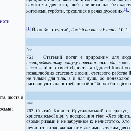
самого чи для того, щоб залишити нас без харчу
[1]
житейські турботи, трудилися в речах духовних
».
сноти
[1]
Йоан Золотоустий,
Гомілії на книгу Буття
, 10, 1.
Друк
761 Статевий потяг є природним для люди
невпорядкованому пошуку тілесної насолоди
, коли 
часто – ціною своєї гідності та гідності іншої о
позашлюбних статевих зносин, статевого рабства й
не тільки для тіла, а й для душі, бо поневолює
наголошують на потребі постійної боротьби з цією
ята, шоста й
Друк
осьма і
762 Святий Кирило Єрусалимський стверджує, 
християнської віри у воскресіння тіла: «Хто вірит
своїми ризами й не забруднює їх нечистотою. Хто 
нечистоті та зловживає ним як чимось чужим для с