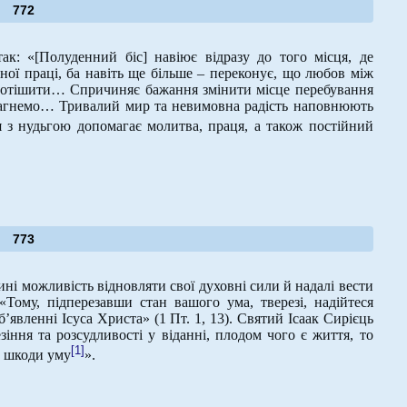
772
к: «[Полуденний біс] навіює відразу до того місця, де
чної праці, ба навіть ще більше – переконує, що любов між
 потішити… Спричиняє бажання змінити місце перебування
прагнемо… Тривалий мир та невимовна радість наповнюють
я з нудьгою допомагає молитва, праця, а також постійний
773
ині можливість відновляти свої духовні сили й надалі вести
Тому, підперезавши стан вашого ума, тверезі, надійтеся
’явленні Ісуса Христа» (1 Пт. 1, 13). Святий Ісаак Сирієць
іння та розсудливості у віданні, плодом чого є життя, то
[1]
ь шкоди уму
».