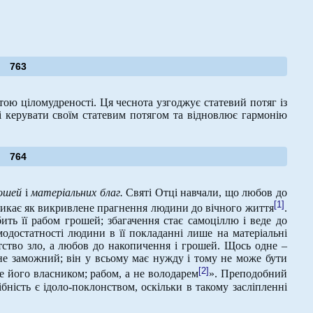
763
ою ціломудреності. Ця чеснота узгоджує статевий потяг із
 керувати своїм статевим потягом та відновлює гармонію
764
рошей
і
матеріальних благ.
Святі Отці навчали, що любов до
[1]
никає як викривлене прагнення людини до вічного життя
.
бить її рабом грошей; збагачення стає самоціллю і веде до
одостатності людини в її покладанні лише на матеріальні
тство зло, а любов до накопичення і грошей. Щось одне –
е заможний; він у всьому має нужду і тому не може бути
[2]
е його власником; рабом, а не володарем
». Преподобний
ість є ідоло-поклонством, оскільки в такому засліпленні