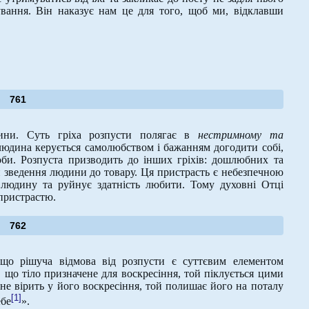
вання. Він наказує нам це для того, щоб ми, відклавши
761
ни. Суть гріха розпусти полягає в
нестримному та
людина керується самолюбством і бажанням догодити собі,
соби. Розпуста призводить до інших гріхів: дошлюбних та
 зведення людини до товару. Ця пристрасть є небезпечною
 людину та руйнує здатність любити. Тому духовні Отці
 пристрастю.
762
що рішуча відмова від розпусти є суттєвим елементом
ь, що тіло призначене для воскресіння, той піклується цими
не вірить у його воскресіння, той полишає його на поталу
[1]
ебе
».