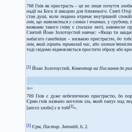
768 Гнів як пристрасть – це не лише почуття злоби
надії на Бога зі шкодою для ближнього. Святі Отці
стан душі, коли людина втрачає внутрішній спокій,
гнів, що виявляється у словах і вчинках
, у грубому,
виявами такого гніву є спалахи люті, навмисне п
Святий Йоан Золотоустий навчає: «Якщо ти завдає
набагато ганебніше – низькою пристрастю, бо тобо
гнів, який горить тривалий час,
або
злопам’ятніст
тоді свідомо відмовляється простити образу або кр
[1]
Йоан Золотоустий,
Коментар на Послання до римл
Друк
769 Гнів є дуже небезпечною пристрастю, бо поро
Єрми гнів названо ангелом зла, який панує над люд
[1]
[ангел злоби] є в тобі
».
[1]
Єрм,
Пастир. Заповіді
, 6, 2.