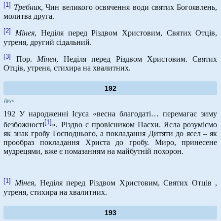
[1]
Требник
, Чин великого освячення води святих Богоявлень,
молитва друга.
[2]
Мінея
, Неділя перед Різдвом Христовим, Святих Отців,
утреня, другий сідальний.
[3]
Пор.
Мінея
, Неділя перед Різдвом Христовим. Святих
Отців, утреня, стихира на хвалитних.
192
Друк
192 У народженні Ісуса «весна благодаті… перемагає зиму
[1]
безбожності
». Різдво є провісником Пасхи. Ясла розуміємо
як знак гробу Господнього, а покладання Дитяти до ясел – як
прообраз покладання Христа до гробу. Миро, принесене
мудрецями, вже є помазанням на майбутній похорон.
[1]
Мінея
, Неділя перед Різдвом Христовим, Святих Отців ,
утреня, стихира на хвалитних.
193