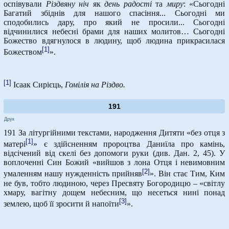
оспівували
Різдвяну ніч
як
день радості
та
миру
: «Сьогодні
Багатий збіднів для нашого спасіння... Сьогодні ми
сподобились дару, про який не просили... Сьогодні
відчинилися небесні брами для наших молитов… Сьогодні
Божество вдягнулося в людину, щоб людина прикрасилася
[1]
Божеством
».
[1]
Ісаак Сирієць,
Гомілія на Різдво.
191
Друк
191 За літургійними текстами, народження Дитяти «без отця з
[1]
матері
» є здійсненням пророцтва Даниїла про камінь,
відсічений від скелі без допомоги руки (див. Дан. 2, 45). У
воплоченні Син Божий «вийшов з лона Отця і невимовним
[2]
умаленням нашу нужденність прийняв
». Він стає Тим, Ким
не був, тобто людиною, через Пресвяту Богородицю – «світлу
хмару, вагітну дощем небесним, що несеться нині понад
[3]
землею, щоб її зросити й напоїти
».