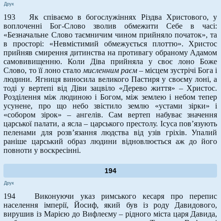
Друк
193 Як співаємо в богослужіннях Різдва Христового, у
воплоченні Бог-Слово зволив обмежити Себе в часі:
«Безначальне Слово таємничим чином прийняло початок», та
в просторі: «Невмістимий обмежується плоттю». Христос
прийняв смирення дитинства на противагу обраному Адамом
самовивищенню. Коли Діва прийняла у своє лоно Боже
Слово, то її лоно стало
мисленним раєм
– місцем зустрічі Бога і
людини. Ягниця виносила великого Пастиря у своєму лоні, а
тоді у вертепі від Діви зацвіло «Дерево життя» – Христос.
Розділення між людиною і Богом, між землею і небом тепер
усунене, про що небо звістило землю «устами зірки» і
«собором зірок» – ангелів. Сам вертеп набуває значення
царської палати, а ясла – царського престолу. Ісуса пов’язують
пеленами для розв’язання людства від узів гріхів. Упалий
раніше царський образ людини відновлюється аж до його
повноти у воскресінні.
194
Друк
194 Виконуючи указ римського кесаря про перепис
населення імперії, Йосиф, який був із роду Давидового,
вирушив із Марією до Вифлеєму – рідного міста царя Давида,