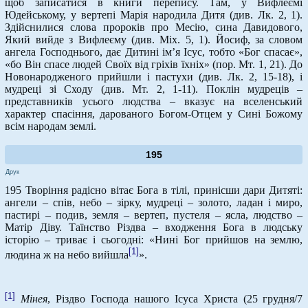
щоб записатися в книги перепису. Там, у Вифлеємі
Юдейському, у вертепі Марія народила Дитя (див. Лк. 2, 1).
Здійснилися слова пророків про Месію, сина Давидового,
Який вийде з Вифлеєму (див. Міх. 5, 1). Йосиф, за словом
ангела Господнього, дає Дитині ім’я Ісус, тобто «Бог спасає»,
«бо Він спасе людей Своїх від гріхів їхніх» (пор. Мт. 1, 21). До
Новонародженого прийшли і пастухи (див. Лк. 2, 15-18), і
мудреці зі Сходу (див. Мт. 2, 1-11). Поклін мудреців –
представників усього людства – вказує на вселенський
характер спасіння, дарованого Богом-Отцем у Сині Божому
всім народам землі.
195
Друк
195 Творіння радісно вітає Бога в тілі, принісши дари Дитяті:
ангели – спів, небо – зірку, мудреці – золото, ладан і миро,
пастирі – подив, земля – вертеп, пустеля – ясла, людство –
Матір Діву. Таїнство Різдва – входження Бога в людську
історію – триває і сьогодні: «Нині Бог прийшов на землю,
[1]
людина ж на небо вийшла
».
[1]
Мінея
, Різдво Господа нашого Ісуса Христа (25 грудня/7