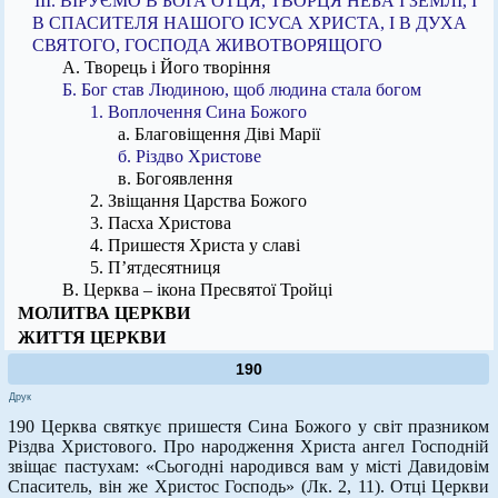
ІІІ. ВІРУЄМО В БОГА ОТЦЯ, ТВОРЦЯ НЕБА І ЗЕМЛІ, І
В СПАСИТЕЛЯ НАШОГО ІСУСА ХРИСТА, І В ДУХА
СВЯТОГО, ГОСПОДА ЖИВОТВОРЯЩОГО
А. Творець і Його творіння
Б. Бог став Людиною, щоб людина стала богом
1. Воплочення Сина Божого
а. Благовіщення Діві Марії
б. Різдво Христове
в. Богоявлення
2. Звіщання Царства Божого
3. Пасха Христова
4. Пришестя Христа у славі
5. П’ятдесятниця
В. Церква – ікона Пресвятої Тройці
МОЛИТВА ЦЕРКВИ
ЖИТТЯ ЦЕРКВИ
190
Друк
190 Церква святкує пришестя Сина Божого у світ празником
Різдва Христового. Про народження Христа ангел Господній
звіщає пастухам: «Сьогодні народився вам у місті Давидовім
Спаситель, він же Христос Господь» (Лк. 2, 11). Отці Церкви