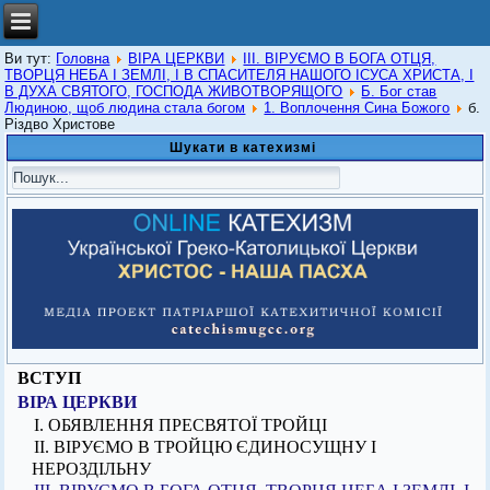
Ви тут:
Головна
ВІРА ЦЕРКВИ
ІІІ. ВІРУЄМО В БОГА ОТЦЯ,
ТВОРЦЯ НЕБА І ЗЕМЛІ, І В СПАСИТЕЛЯ НАШОГО ІСУСА ХРИСТА, І
В ДУХА СВЯТОГО, ГОСПОДА ЖИВОТВОРЯЩОГО
Б. Бог став
Людиною, щоб людина стала богом
1. Воплочення Сина Божого
б.
Різдво Христове
Шукати в катехизмі
ВСТУП
ВІРА ЦЕРКВИ
I. ОБЯВЛЕННЯ ПРЕСВЯТОЇ ТРОЙЦІ
ІІ. ВІРУЄМО В ТРОЙЦЮ ЄДИНОСУЩНУ І
НЕРОЗДІЛЬНУ