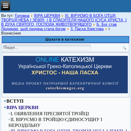
Ви тут:
Головна
ВІРА ЦЕРКВИ
ІІІ. ВІРУЄМО В БОГА ОТЦЯ,
ТВОРЦЯ НЕБА І ЗЕМЛІ, І В СПАСИТЕЛЯ НАШОГО ІСУСА ХРИСТА, І
В ДУХА СВЯТОГО, ГОСПОДА ЖИВОТВОРЯЩОГО
Б. Бог став
Людиною, щоб людина стала богом
3. Пасха Христова
г.
Вознесіння
Шукати в катехизмі
ВСТУП
ВІРА ЦЕРКВИ
I. ОБЯВЛЕННЯ ПРЕСВЯТОЇ ТРОЙЦІ
ІІ. ВІРУЄМО В ТРОЙЦЮ ЄДИНОСУЩНУ І
НЕРОЗДІЛЬНУ