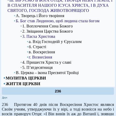
ІІІ. ВІРУЄМО В БОГА ОТЦЯ, ТВОРЦЯ НЕБА І ЗЕМЛІ, І
В СПАСИТЕЛЯ НАШОГО ІСУСА ХРИСТА, І В ДУХА
СВЯТОГО, ГОСПОДА ЖИВОТВОРЯЩОГО
А. Творець і Його творіння
Б. Бог став Людиною, щоб людина стала богом
1. Воплочення Сина Божого
2. Звіщання Царства Божого
3. Пасха Христова
а. Вхід Господній у Єрусалим
б. Страсті
в. Воскресіння
г. Вознесіння
4. Пришестя Христа у славі
5. П’ятдесятниця
В. Церква – ікона Пресвятої Тройці
МОЛИТВА ЦЕРКВИ
ЖИТТЯ ЦЕРКВИ
236
Друк
236 Протягом 40 днів після Воскресіння Христос являвся
Своїм учням, утверджуючи їх у вірі, а тоді вознісся на небо і
возсів праворуч Отця: «І Він вивів їх аж до Витанії і, знявши