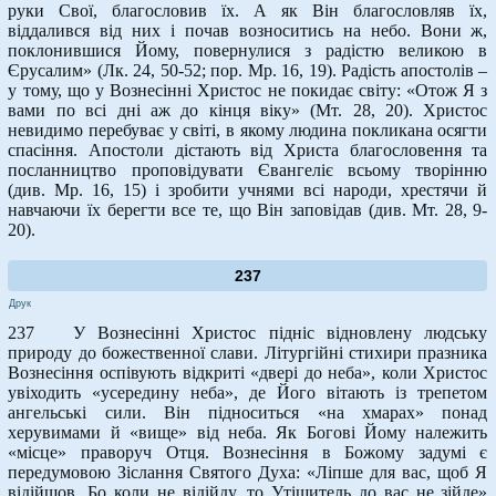
руки Свої, благословив їх. А як Він благословляв їх,
віддалився від них і почав возноситись на небо. Вони ж,
поклонившися Йому, повернулися з радістю великою в
Єрусалим» (Лк. 24, 50-52; пор. Мр. 16, 19). Радість апостолів –
у тому, що у Вознесінні Христос не покидає світу: «Отож Я з
вами по всі дні аж до кінця віку» (Мт. 28, 20). Христос
невидимо перебуває у світі, в якому людина покликана осягти
спасіння. Апостоли дістають від Христа благословення та
посланництво проповідувати Євангеліє всьому творінню
(див. Мр. 16, 15) і зробити учнями всі народи, хрестячи й
навчаючи їх берегти все те, що Він заповідав (див. Мт. 28, 9-
20).
237
Друк
237 У Вознесінні Христос підніс відновлену людську
природу до божественної слави. Літургійні стихири празника
Вознесіння оспівують відкриті «двері до неба», коли Христос
увіходить «усередину неба», де Його вітають із трепетом
ангельські сили. Він підноситься «на хмарах» понад
херувимами й «вище» від неба. Як Богові Йому належить
«місце» праворуч Отця. Вознесіння в Божому задумі є
передумовою Зіслання Святого Духа: «Ліпше для вас, щоб Я
відійшов. Бо коли не відійду, то Утішитель до вас не зійде»