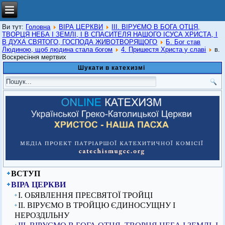
Ви тут:
Головна
ВІРА ЦЕРКВИ
ІІІ. ВІРУЄМО В БОГА ОТЦЯ,
ТВОРЦЯ НЕБА І ЗЕМЛІ, І В СПАСИТЕЛЯ НАШОГО ІСУСА ХРИСТА, І
В ДУХА СВЯТОГО, ГОСПОДА ЖИВОТВОРЯЩОГО
Б. Бог став
Людиною, щоб людина стала богом
4. Пришестя Христа у славі
в.
Воскресіння мертвих
Шукати в катехизмі
ВСТУП
ВІРА ЦЕРКВИ
I. ОБЯВЛЕННЯ ПРЕСВЯТОЇ ТРОЙЦІ
ІІ. ВІРУЄМО В ТРОЙЦЮ ЄДИНОСУЩНУ І
НЕРОЗДІЛЬНУ