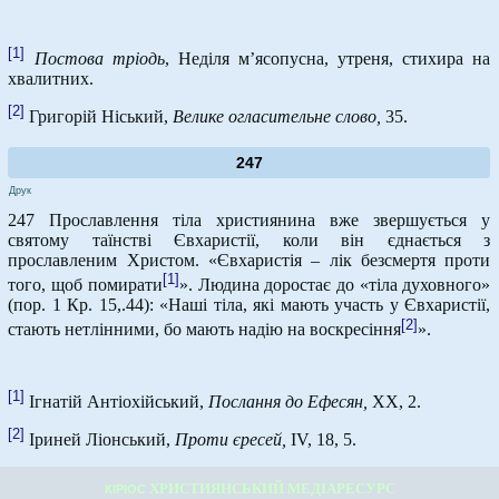
[1]
Постова тріодь
, Неділя м’ясопусна, утреня, стихира на
хвалитних.
[2]
Григорій Ніський,
Велике огласительне слово,
35.
247
Друк
247 Прославлення тіла християнина вже звершується у
святому таїнстві Євхаристії, коли він єднається з
прославленим Христом. «Євхаристія – лік безсмертя проти
[1]
того, щоб помирати
». Людина доростає до «тіла духовного»
(пор. 1 Кр. 15,.44): «Наші тіла, які мають участь у Євхаристії,
[2]
стають нетлінними, бо мають надію на воскресіння
».
[1]
Ігнатій Антіохійський,
Послання до Ефесян,
ХХ, 2.
[2]
Іриней Ліонський,
Проти єресей,
IV, 18, 5.
ХРИСТИЯНСЬКИЙ МЕДІАРЕСУРС
КІРІОС