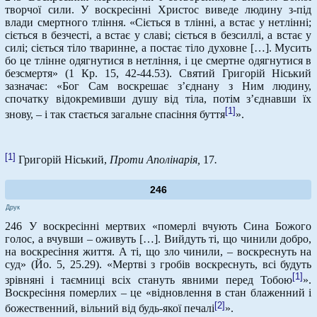
творчої сили. У воскресінні Христос виведе людину з-під
влади смертного тління. «Сіється в тлінні, а встає у нетлінні;
сіється в безчесті, а встає у славі; сіється в безсиллі, а встає у
силі; сіється тіло тваринне, а постає тіло духовне […]. Мусить
бо це тлінне одягнутися в нетління, і це смертне одягнутися в
безсмертя» (1 Кр. 15, 42-44.53). Святий Григорій Ніський
зазначає: «Бог Сам воскрешає з’єднану з Ним людину,
спочатку відокремивши душу від тіла, потім з’єднавши їх
[1]
знову, – і так стається загальне спасіння буття
».
[1]
Григорій Ніський,
Проти Аполінарія,
17
.
246
Друк
246 У воскресінні мертвих «померлі вчують Сина Божого
голос, а вчувши – оживуть […]. Вийдуть ті, що чинили добро,
на воскресіння життя. А ті, що зло чинили, – воскреснуть на
суд» (Йо. 5, 25.29). «Мертві з гробів воскреснуть, всі будуть
[1]
зрівняні і таємниці всіх стануть явними перед Тобою
».
Воскресіння померлих – це «відновлення в стан блаженний і
[2]
божественний, вільний від будь-якої печалі
».