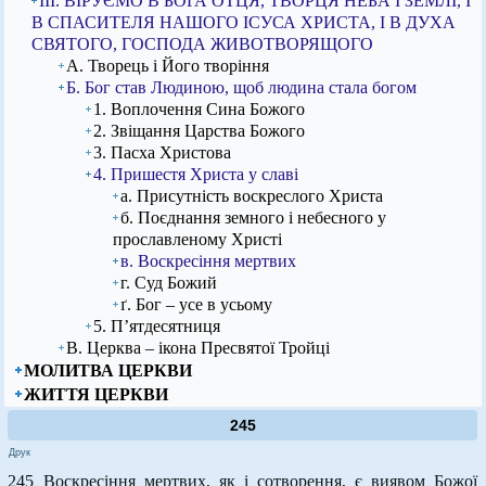
ІІІ. ВІРУЄМО В БОГА ОТЦЯ, ТВОРЦЯ НЕБА І ЗЕМЛІ, І
В СПАСИТЕЛЯ НАШОГО ІСУСА ХРИСТА, І В ДУХА
СВЯТОГО, ГОСПОДА ЖИВОТВОРЯЩОГО
А. Творець і Його творіння
Б. Бог став Людиною, щоб людина стала богом
1. Воплочення Сина Божого
2. Звіщання Царства Божого
3. Пасха Христова
4. Пришестя Христа у славі
а. Присутність воскреслого Христа
б. Поєднання земного і небесного у
прославленому Христі
в. Воскресіння мертвих
г. Суд Божий
ґ. Бог – усе в усьому
5. П’ятдесятниця
В. Церква – ікона Пресвятої Тройці
МОЛИТВА ЦЕРКВИ
ЖИТТЯ ЦЕРКВИ
245
Друк
245 Воскресіння мертвих, як і сотворення, є виявом Божої