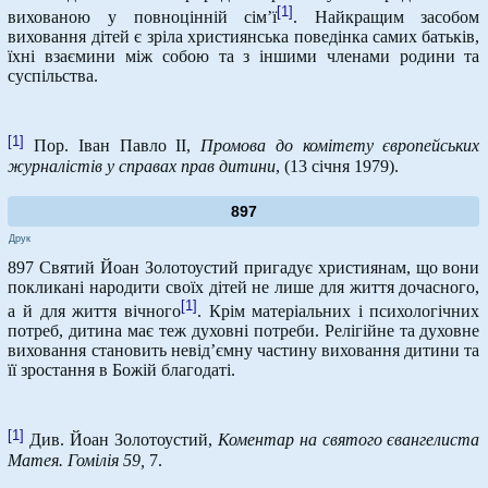
[1]
вихованою у повноцінній сім’ї
. Найкращим засобом
виховання дітей є зріла християнська поведінка самих батьків,
їхні взаємини між собою та з іншими членами родини та
суспільства.
[1]
Пор. Іван Павло ІІ,
Промова до комітету європейських
журналістів у справах прав дитини
, (13 січня 1979).
897
Друк
897 Святий Йоан Золотоустий пригадує християнам, що вони
покликані народити своїх дітей не лише для життя дочасного,
[1]
а й для життя вічного
. Крім матеріальних і психологічних
потреб, дитина має теж духовні потреби. Релігійне та духовне
виховання становить невід’ємну частину виховання дитини та
її зростання в Божій благодаті.
[1]
Див. Йоан Золотоустий,
Коментар на святого євангелиста
Матея. Гомілія 59,
7.