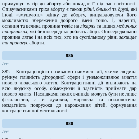
примушує матір до аборту або покидає її під час вагітності.
Співучасниками гріха аборту є також
рідні
,
близькі
та
друзі
, які
іноді «змушують» жінку до аборту, виправдовуючи його
можливістю збереження доброго імені тощо. І, нарешті,
остання та велика провина тяжіє на
лікарях
та інших
медичних
працівниках
, які безпосередньо роблять аборт. Опосередковано
провина лягає і на всіх тих, хто на суспільному рівні
захищає
та пропагує
аборти.
885
Друк
885 Контрацепцією називаємо навмисні дії, якими людина
руйнує плідність дітородної сфери і унеможливлює зачаття
нового людського життя. Контрацептивні дії впливають на
всю людську особу, обмежуючи її здатність приймати дар
нового життя. Наслідками таких вчинків можуть бути не лише
фізіологічна, а й духовна, моральна та психологічна
нездатність подружжя до народження дітей, формування
контрацептивної ментальності.
886
Друк