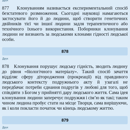
Друк
877 Клонуванням називається експериментальний спосіб
безстатевого розмноження. Сьогодні науковці намагаються
застосувати його й до людини, щоб створити генетичних
двійників тієї чи іншої людини задля терапевтичного або
технічного їхнього використання. Поборники клонування
людини не визнають за людськими клонами гідності людської
особи.
878
Друк
878 Клонування порушує людську гідність, зводить людину
до рівня «біологічного матеріалу». Такий спосіб зачаття
відділяє сферу дітородження (прокреації) від правдивого
людського контексту подружнього акту й узагалі не
передбачає потреби єднання подругів у любові для того, щоб
співдіяти з Богом у прийнятті дару людського життя. Сама ідея
клонування людини заперечує подружжя і сім’ю як такі; таким
чином людина пробує стати на місце Творця, сама вирішуючи,
як і коли покласти початок чи кінець людському життю.
879
Друк