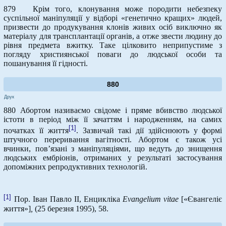
879 Крім того, клонування може породити небезпеку
суспільної маніпуляції у відборі «генетично кращих» людей,
призвести до продукування клонів живих осіб виключно як
матеріалу для трансплантації органів, а отже звести людину до
рівня предмета вжитку. Таке цілковито неприпустиме з
погляду християнської поваги до людської особи та
пошанування її гідності.
880
Друк
880 Абортом називаємо свідоме і пряме вбивство людської
істоти в період між її зачаттям і народженням, на самих
[1]
початках її життя
. Зазвичай такі дії здійснюють у формі
штучного переривання вагітності. Абортом є також усі
вчинки, пов’язані з маніпуляціями, що ведуть до знищення
людських ембріонів, отриманих у результаті застосування
допоміжних репродуктивних технологій.
[1]
Пор. Іван Павло ІІ, Енцикліка
Evangelium
vitae
[«Євангеліє
життя»]
,
(25 березня 1995), 58.