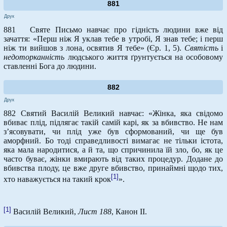
881
Друк
881 Святе Письмо навчає про гідність людини вже від
зачаття: «Перш ніж Я уклав тебе в утробі, Я знав тебе; і перш
ніж ти вийшов з лона, освятив Я тебе» (Єр. 1, 5).
Святість
і
недоторканність
людського життя ґрунтується на особовому
ставленні Бога до людини.
882
Друк
882 Святий Василій Великий навчає: «Жінка, яка свідомо
вбиває плід, підлягає такій самій карі, як за вбивство. Не нам
з’ясовувати, чи плід уже був сформований, чи ще був
аморфний. Бо тоді справедливості вимагає не тільки істота,
яка мала народитися, а й та, що спричинила їй зло, бо, як це
часто буває, жінки вмирають від таких процедур. Додане до
вбивства плоду, це вже друге вбивство, принаймні щодо тих,
[1]
хто наважується на такий крок
».
[1]
Василій Великий,
Лист 188
, Канон ІІ.