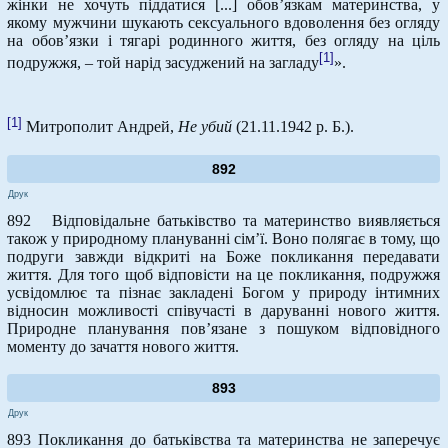
жінки не хочуть піддатися [...] обов’язкам материнства, у
якому мужчини шукають сексуального вдоволення без огляду
на обов’язки і тягарі родинного життя, без огляду на ціль
[1]
подружжя, – той нарід засуджений на загладу
».
[1]
Митрополит Андрей,
Не убий
(21.11.1942 р. Б.).
892
Друк
892 Відповідальне батьківство та материнство виявляється
також у природному плануванні сім’ї. Воно полягає в тому, що
подруги завжди відкриті на Боже покликання передавати
життя. Для того щоб відповісти на це покликання, подружжя
усвідомлює та пізнає закладені Богом у природу інтимних
відносин можливості співучасті в даруванні нового життя.
Природне планування пов’язане з пошуком відповідного
моменту до зачаття нового життя.
893
Друк
893 Покликання до батьківства та материнства не заперечує