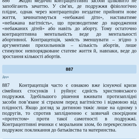
886 Жодні медичні контрацептивні засоби цілковито не
запобігають зачаттю. У сім’ях, де подружжя фізіологічно
плідне, однак через контрацепцію нездатне прийняти нове
життя, зачинатимуться «небажані діти», наставатиме
«небажана вагітність», що призводитиме до народження
«небажаних дітей» або навіть до аборту. Тому остаточно
контрацептивна ментальність веде до ментальності
абортивної. Контрацепція, замість зменшувати – згідно з
аргументами прихильників – кількість абортів, лише
стимулює невпорядковане статеве життя й, навпаки, веде до
зростання кількості абортів.
887
Друк
887 Контрацепція часто є ознакою вже існуючої кризи
сімейних стосунків і руйнує єдність християнського
подружжя. Здебільшого рішення вживати протизаплідні
засоби пов’язане зі страхом перед вагітністю і відмовою від
плідності. Якщо догляд за дитиною тяжіє лише на одному з
подругів, то спротив заплідненню є зазвичай своєрідним
«протестом» проти такої самотності в подружжі.
Контрацептивні вчинки є моральним злом, бо перекреслюють
подружнє покликання до батьківства та материнства.