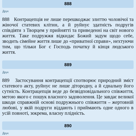
888
Друк
888 Контрацепція не лише перешкоджає злиттю чоловічої та
жіночої статевих клітин, а й руйнує здатність подругів
співдіяти з Творцем у прийнятті та приведенні на світ нового
життя. Таке подружжя відкидає Божий задум щодо себе,
зводить сімейне життя лише до «приватної справи», нехтуючи
тим, що тільки Бог є Господь початку й кінця людського
життя.
889
Друк
889 Застосування контрацепції спотворює природний зміст
статевого акту, руйнує не лише дітородну, а й єднальну його
сутність. Контрацепція веде до безвідповідального співжиття,
метою якого є пошук власного задоволення. Це завдає великої
шкоди справжній основі подружнього співжиття – жертовній
любові, у якій подруги віддають і приймають одне одного в
усій повноті, зокрема, власну плідність.
890
Друк