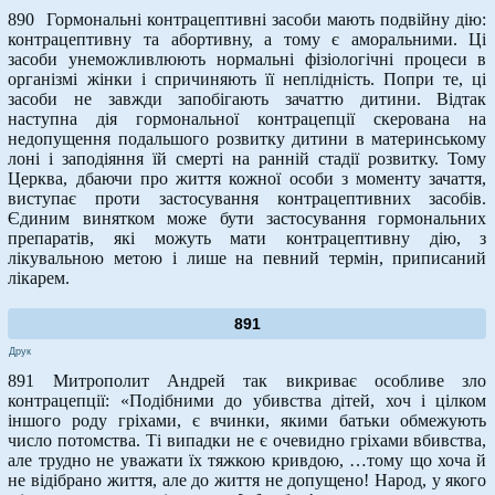
890 Гормональні контрацептивні засоби мають подвійну дію:
контрацептивну та абортивну, а тому є аморальними. Ці
засоби унеможливлюють нормальні фізіологічні процеси в
організмі жінки і спричиняють її неплідність. Попри те, ці
засоби не завжди запобігають зачаттю дитини. Відтак
наступна дія гормональної контрацепції скерована на
недопущення подальшого розвитку дитини в материнському
лоні і заподіяння їй смерті на ранній стадії розвитку. Тому
Церква, дбаючи про життя кожної особи з моменту зачаття,
виступає проти застосування контрацептивних засобів.
Єдиним винятком може бути застосування гормональних
препаратів, які можуть мати контрацептивну дію, з
лікувальною метою і лише на певний термін, приписаний
лікарем.
891
Друк
891 Митрополит Андрей так викриває особливе зло
контрацепції: «Подібними до убивства дітей, хоч і цілком
іншого роду гріхами, є вчинки, якими батьки обмежують
число потомства. Ті випадки не є очевидно гріхами вбивства,
але трудно не уважати їх тяжкою кривдою, …тому що хоча й
не відібрано життя, але до життя не допущено! Народ, у якого