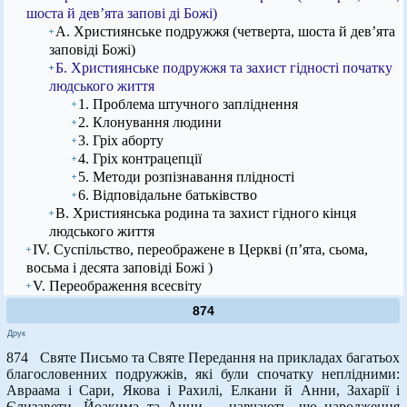
шоста й дев’ята запові ді Божі)
А. Християнське подружжя (четверта, шоста й дев’ята
заповіді Божі)
Б. Християнське подружжя та захист гідності початку
людського життя
1. Проблема штучного запліднення
2. Клонування людини
3. Гріх аборту
4. Гріх контрацепції
5. Методи розпізнавання плідності
6. Відповідальне батьківство
В. Християнська родина та захист гідного кінця
людського життя
IV. Суспільство, переображене в Церкві (п’ята, сьома,
восьма і десята заповіді Божі )
V. Переображення всесвіту
874
Друк
874 Святе Письмо та Святе Передання на прикладах багатьох
благословенних подружжів, які були спочатку неплідними:
Авраама і Сари, Якова і Рахилі, Елкани й Анни, Захарії і
Єлизавети, Йоакима та Анни, – навчають, що народження