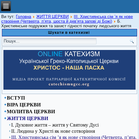
Ви тут:
Головна
ЖИТТЯ ЦЕРКВИ
ІІІ. Християнська сім ’я як нове
створіння (Четверта, п’ята, шоста й дев’ята запові ді Божі)
Б.
Християнське подружжя та захист гідності початку людського життя
Шукати в катехизмі
ВСТУП
ВІРА ЦЕРКВИ
МОЛИТВА ЦЕРКВИ
ЖИТТЯ ЦЕРКВИ
І. Духовне життя – життя у Святому Дусі
ІІ. Людина у Христі як нове сотворіння
ІІІ. Християнська сім ’я як нове створіння (Четверта, п’ята,