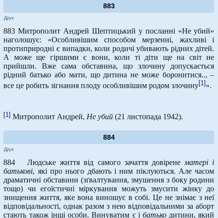
883
Друк
883 Митрополит Андрей Шептицький у посланні «Не убий»
наголошує: «Особливішим способом мерзенні, жахливі і
протиприродні є випадки, коли родичі убивають рідних дітей.
А може ще гіршими є вони, коли ті діти ще на світ не
прийшли. Вже сама обставина, що злочину допускається
рідний батько або мати, що дитина не може боронитися.., –
[1]
все це робить зігнання плоду особливішим родом злочину
».
[1]
Митрополит Андрей,
Не убий
(21 листопада 1942).
884
Друк
884 Людське життя від самого зачаття довірене
матері
і
батькові
, які про нього дбають і ним піклуються. Але часом
драматичні обставини (зґвалтування, змушення з боку родини
тощо) чи егоїстичні міркування можуть змусити жінку до
знищення життя, яке вона виношує в собі. Це не знімає з неї
відповідальності, однак разом з нею відповідальними за аборт
стають також інші особи. Винуватим є і
батько
дитини, який