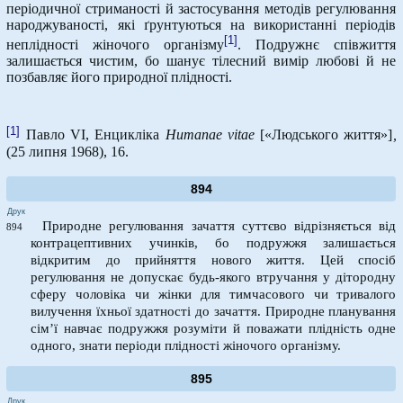
періодичної стриманості й застосування методів регулювання
народжуваності, які ґрунтуються на використанні періодів
[1]
неплідності жіночого організму
. Подружнє співжиття
залишається чистим, бо шанує тілесний вимір любові й не
позбавляє його природної плідності.
[1]
Павло VI, Енцикліка
Humanae
vitae
[«Людського життя»]
,
(25 липня 1968), 16.
894
Друк
Природне регулювання зачаття суттєво відрізняється від
894
контрацептивних учинків, бо подружжя залишається
відкритим до прийняття нового життя. Цей спосіб
регулювання не допускає будь-якого втручання у дітородну
сферу чоловіка чи жінки для тимчасового чи тривалого
вилучення їхньої здатності до зачаття. Природне планування
сім’ї навчає подружжя розуміти й поважати плідність одне
одного, знати періоди плідності жіночого організму.
895
Друк