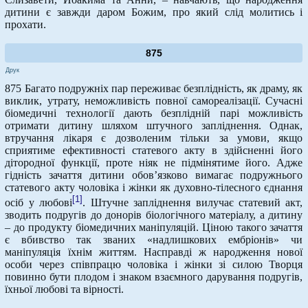
дитини є завжди даром Божим, про який слід молитись і
прохати.
875
Друк
875 Багато подружніх пар переживає безплідність, як драму, як
виклик, утрату, неможливість повної самореалізації. Сучасні
біомедичні технології дають безплідній парі можливість
отримати дитину шляхом штучного запліднення. Однак,
втручання лікаря є дозволеним тільки за умови, якщо
сприятиме ефективності статевого акту в здійсненні його
дітородної функції, проте ніяк не підмінятиме його. Адже
гідність зачаття дитини обов’язково вимагає подружнього
статевого акту чоловіка і жінки як духовно-тілесного єднання
[1]
осіб у любові
. Штучне запліднення вилучає статевий акт,
зводить подругів до донорів біологічного матеріалу, а дитину
– до продукту біомедичних маніпуляцій. Ціною такого зачаття
є вбивство так званих «надлишкових ембріонів» чи
маніпуляція їхнім життям. Насправді ж народження нової
особи через співпрацю чоловіка і жінки зі силою Творця
повинно бути плодом і знаком взаємного дарування подругів,
їхньої любові та вірності.