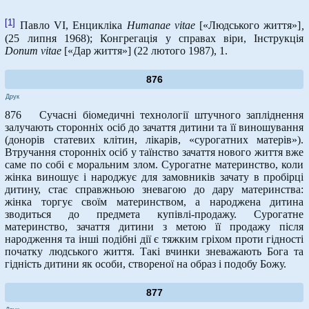
[1]
Павло VI, Енцикліка
Humanae
vitae
[«Людського життя»]
,
(25 липня 1968); Конгрегація у справах віри, Інструкція
Donum
vitae
[«Дар життя»] (22 лютого 1987), 1.
876
Друк
876 Сучасні біомедичні технології штучного запліднення
залучають сторонніх осіб до зачаття дитини та її виношування
(донорів статевих клітин, лікарів, «сурогатних матерів»).
Втручання сторонніх осіб у таїнство зачаття нового життя вже
саме по собі є моральним злом. Сурогатне материнство, коли
жінка виношує і народжує для замовників зачату в пробірці
дитину, стає справжньою зневагою до дару материнства:
жінка торгує своїм материнством, а народжена дитина
зводиться до предмета купівлі-продажу. Сурогатне
материнство, зачаття дитини з метою її продажу після
народження та інші подібні дії є тяжким гріхом проти гідності
початку людського життя. Такі вчинки зневажають Бога та
гідність дитини як особи, створеної на образ і подобу Божу.
877