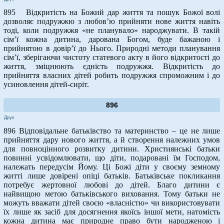
895 Відкритість на Божий дар життя та пошук Божої волі
дозволяє подружжю з любов’ю прийняти нове життя навіть
тоді, коли подружжя «не планувало» народжувати. В такій
сім’ї кожна дитина, дарована Богом, буде бажаною і
прийнятою в довір’ї до Нього. Природні методи планування
сім’ї, зберігаючи чистоту статевого акту в його відкритості до
життя, зміцнюють єдність подружжя. Відкритість до
прийняття власних дітей робить подружжя спроможним і до
усиновлення дітей-сиріт.
896
Друк
896 Відповідальне батьківство та материнство – це не лише
прийняття дару нового життя, а й створення належних умов
для повноцінного розвитку дитини. Християнські батьки
повинні усвідомлювати, що діти, подаровані їм Господом,
належать передусім Йому. Ці Божі діти у своєму земному
житті лише довірені опіці батьків. Батьківське покликання
потребує жертовної любові до дітей. Благо дитини є
найвищою метою батьківського виховання. Тому батьки не
можуть вважати дітей своєю «власністю» чи використовувати
їх лише як засіб для досягнення якоїсь іншої мети, натомість
кожна дитина має природне право бути народженою і