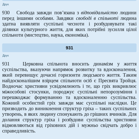
Друк
930 Свобода завжди пов’язана з
відповідальністю
людини
перед іншими особами. Завдяки
свободі в спільноті
людина
здатна виявляти суспільні чесноти і розбудовувати такі
ділянки культурного життя, для яких потрібні зусилля цілої
спільноти (мистецтво, наука, економіка).
931
Друк
931 Церковна спільнота вносить динамізм у життя
суспільства, вказуючи напрямок розвитку та вдосконалення,
який перевищує дочасні горизонти людського життя. Таким
найдосконалішим взірцем спільноти осіб є Пресвята Тройця.
Водночас християни усвідомлюють і те, що гріх викривлює
міжособові стосунки, породжує суспільні непорозуміння і
перешкоджає формуванню та вдосконаленню суспільства.
Кожний особистий гріх завжди має суспільні наслідки. Це
призводить до виникнення структур гріха – таких суспільних
утворень, в яких людину спонукають до грішних вчинків. Для
долання структур гріха і розбудови суспільства християни
відмовляються від гріховних дій і мужньо свідчать добро і
справедливість.