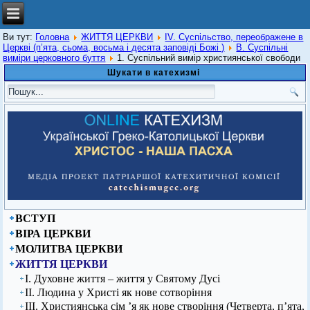
Ви тут:
Головна
ЖИТТЯ ЦЕРКВИ
IV. Суспільство, переображене в
Церкві (п’ята, сьома, восьма і десята заповіді Божі )
В. Суспільні
виміри церковного буття
1. Суспільний вимір християнської свободи
Шукати в катехизмі
ВСТУП
ВІРА ЦЕРКВИ
МОЛИТВА ЦЕРКВИ
ЖИТТЯ ЦЕРКВИ
І. Духовне життя – життя у Святому Дусі
ІІ. Людина у Христі як нове сотворіння
ІІІ. Християнська сім ’я як нове створіння (Четверта, п’ята,