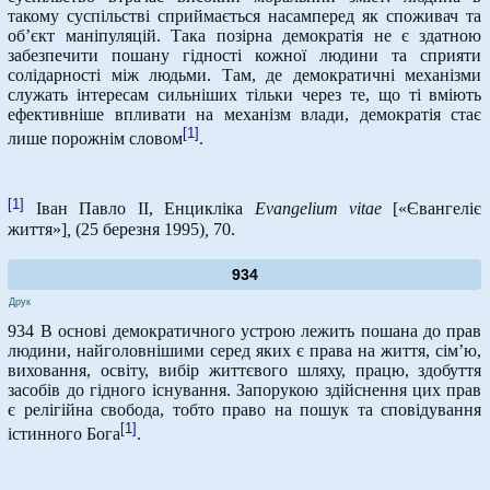
такому суспільстві сприймається насамперед як споживач та
об’єкт маніпуляцій. Така позірна демократія не є здатною
забезпечити пошану гідності кожної людини та сприяти
солідарності між людьми. Там, де демократичні механізми
служать інтересам сильніших тільки через те, що ті вміють
ефективніше впливати на механізм влади, демократія стає
[1]
лише порожнім словом
.
[1]
Іван Павло ІІ, Енцикліка
Evangelium
vitae
[«Євангеліє
життя»]
,
(25 березня 1995)
,
70.
934
Друк
934 В основі демократичного устрою лежить пошана до прав
людини, найголовнішими серед яких є права на життя, сім’ю,
виховання, освіту, вибір життєвого шляху, працю, здобуття
засобів до гідного існування. Запорукою здійснення цих прав
є релігійна свобода, тобто право на пошук та сповідування
[1]
істинного Бога
.