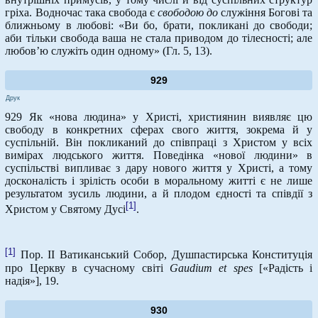
гріха. Водночас така свобода є
свободою до
служіння Богові та
ближньому в любові: «Ви бо, брати, покликані до свободи;
аби тільки свобода ваша не стала приводом до тілесності; але
любов’ю служіть один одному» (Гл. 5, 13).
929
Друк
929 Як «нова людина» у Христі, християнин виявляє цю
свободу в конкретних сферах свого життя, зокрема й у
суспільній. Він покликаний до співпраці з Христом у всіх
вимірах людського життя. Поведінка «нової людини» в
суспільстві випливає з дару нового життя у Христі, а тому
досконалість і зрілість особи в моральному житті є не лише
результатом зусиль людини, а й плодом єдності та співдії з
[1]
Христом у Святому Дусі
.
[1]
Пор. ІІ Ватиканський Собор, Душпастирська Конституція
про Церкву в сучасному світі
Gaudium
et
spes
[«Радість і
надія»], 19.
930