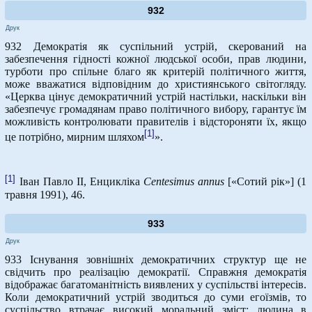
932
Друк
932 Демократія як суспільний устрій, скерований на
забезпечення гідності кожної людської особи, прав людини,
турботи про спільне благо як критерій політичного життя,
може вважатися відповідним до християнського світогляду.
«Церква цінує демократичний устрій настільки, наскільки він
забезпечує громадянам право політичного вибору, гарантує їм
можливість контролювати правителів і відстороняти їх, якщо
[1]
це потрібно, мирним шляхом
».
[1]
Іван Павло ІІ, Енцикліка
Centesimus
annus
[«Сотий рік»] (1
травня 1991), 46.
933
Друк
933 Існування зовнішніх демократичних структур ще не
свідчить про реалізацію демократії. Справжня демократія
відображає багатоманітність виявлених у суспільстві інтересів.
Коли демократичний устрій зводиться до суми егоїзмів, то
суспільство втрачає високий моральний зміст: людина в