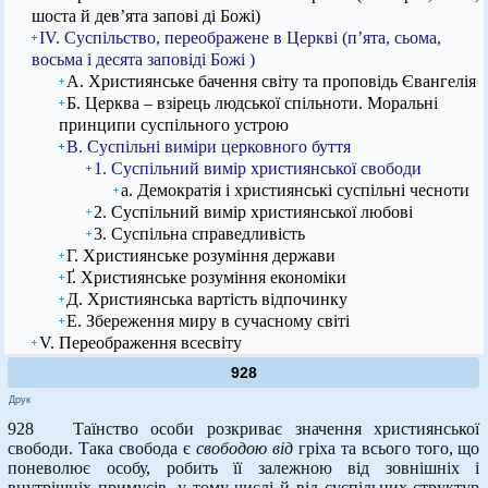
шоста й дев’ята запові ді Божі)
IV. Суспільство, переображене в Церкві (п’ята, сьома,
восьма і десята заповіді Божі )
А. Християнське бачення світу та проповідь Євангелія
Б. Церква – взірець людської спільноти. Моральні
принципи суспільного устрою
В. Суспільні виміри церковного буття
1. Суспільний вимір християнської свободи
а. Демократія і християнські суспільні чесноти
2. Суспільний вимір християнської любові
3. Суспільна справедливість
Г. Християнське розуміння держави
Ґ. Християнське розуміння економіки
Д. Християнська вартість відпочинку
Е. Збереження миру в сучасному світі
V. Переображення всесвіту
928
Друк
928 Таїнство особи розкриває значення християнської
свободи. Така свобода є
свободою від
гріха та всього того, що
поневолює особу, робить її залежною від зовнішніх і
внутрішніх примусів, у тому числі й від суспільних структур