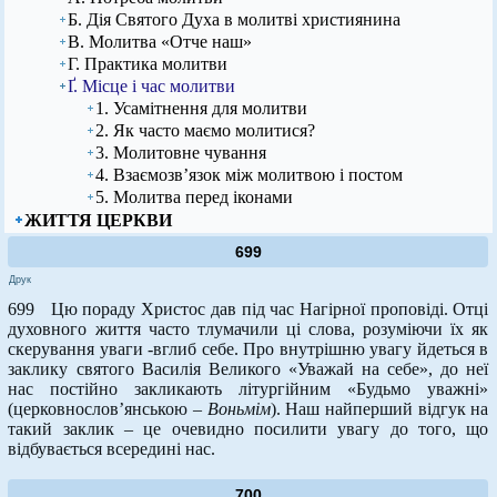
Б. Дія Святого Духа в молитві християнина
В. Молитва «Отче наш»
Г. Практика молитви
Ґ. Місце і час молитви
1. Усамітнення для молитви
2. Як часто маємо молитися?
3. Молитовне чування
4. Взаємозв’язок між молитвою і постом
5. Молитва перед іконами
ЖИТТЯ ЦЕРКВИ
699
Друк
699 Цю пораду Христос дав під час Нагірної проповіді. Отці
духовного життя часто тлумачили ці слова, розуміючи їх як
скерування уваги -вглиб себе. Про внутрішню увагу йдеться в
заклику святого Василія Великого «Уважай на себе», до неї
нас постійно закликають літургійним «Будьмо уважні»
(церковнослов’янською –
Воньмім
). Наш найперший відгук на
такий заклик – це очевидно посилити увагу до того, що
відбувається всередині нас.
700