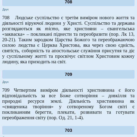
708
Друк
708 Людське суспільство є третім виміром нового життя та
діяльності віруючої людини у Христі. Суспільство та держава
розглядаються як
тісто
, яке християни – євангельська
«закваска» – покликані піднести та переобразити (пор. Лк 13,
20-21). Таким зародком Царства Божого та переображаючою
силою людства є Церква Христова, яка через свою єдність,
святість, соборність та апостольське служіння присутня та діє
у суспільному житті та просвічує світлом Христовим кожну
людину, яка приходить на світ.
709
Друк
709 Четвертим виміром діяльності християнина є його
відповідальність за все Боже сотворіння – довкілля та
природні ресурси землі. Діяльність християнина як
«священика творіння» у сотвореному Богом світі є
покликанням берегти, плекати, розвивати та готувати
переображення світу (пор. Од. 21, 1-4).
703