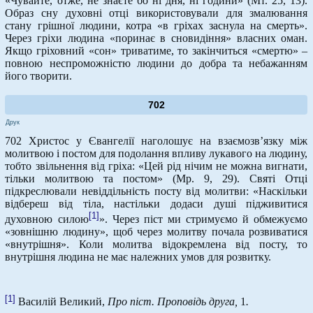
«Чувайте, отже, не знаєте бо ні дня, ні години» (Мт. 25, 13).
Образ сну духовні отці використовували для змалювання
стану грішної людини, котра «в гріхах заснула на смерть».
Через гріхи людина «поринає в сновидіння» власних оман.
Якщо гріховний «сон» триватиме, то закінчиться «смертю» –
повною неспроможністю людини до добра та небажанням
його творити.
702
Друк
702 Христос у Євангелії наголошує на взаємозв’язку між
молитвою і постом для подолання впливу лукавого на людину,
тобто звільнення від гріха: «Цей рід нічим не можна вигнати,
тільки молитвою та постом» (Мр. 9, 29). Святі Отці
підкреслювали невіддільність посту від молитви: «Наскільки
відбереш від тіла, настільки додаси душі підживитися
[1]
духовною силою
». Через піст ми стримуємо й обмежуємо
«зовнішню людину», щоб через молитву почала розвиватися
«внутрішня». Коли молитва відокремлена від посту, то
внутрішня людина не має належних умов для розвитку.
[1]
Василій Великий,
Про піст. Проповідь друга,
1
.