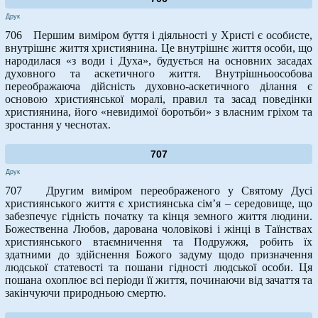
Друк
706 Першим виміром буття і діяльності у Христі є особисте,
внутрішнє життя християнина. Це внутрішнє життя особи, що
народилася «з води і Духа», будується на основних засадах
духовного та аскетичного життя. Внутрішньоособова
переображаюча дійсність духовно-аскетичного ділання є
основою християнської моралі, правил та засад поведінки
християнина, його «невидимої боротьби» з власним гріхом та
зростання у чеснотах.
707
Друк
707 Другим виміром переображеного у Святому Дусі
християнського життя є християнська сім’я – середовище, що
забезпечує гідність початку та кінця земного життя людини.
Божественна Любов, дарована чоловікові і жінці в Таїнствах
християнського втаємничення та Подружжя, робить їх
здатними до здійснення Божого задуму щодо призначення
людської статевості та пошани гідності людської особи. Ця
пошана охоплює всі періоди її життя, починаючи від зачаття та
закінчуючи природньою смертю.