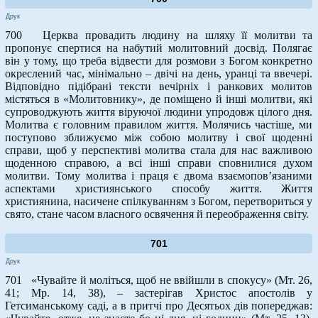
Друк
700 Церква провадить людину на шляху її молитви та
пропонує спертися на набутий молитовний досвід. Полягає
він у тому, що треба відвести для розмови з Богом конкретно
окреслений час, мінімально – двічі на день, уранці та ввечері.
Відповідно підібрані тексти вечірніх і ранкових молитов
містяться в «Молитовнику», де поміщено й інші молитви, які
супроводжують життя віруючої людини упродовж цілого дня.
Молитва є головним правилом життя. Молячись частіше, ми
поступово зближуємо між собою молитву і свої щоденні
справи, щоб у перспективі молитва стала для нас важливою
щоденною справою, а всі інші справи сповнилися духом
молитви. Тому молитва і праця є двома взаємопов’язаними
аспектами християнського способу життя. Життя
християнина, насичене спілкуванням з Богом, перетвориться у
свято, стане часом власного освячення й переображення світу.
701
Друк
701 «Чувайте й моліться, щоб не ввійшли в спокусу» (Мт. 26,
41; Мр. 14, 38), – застерігав Христос апостолів у
Гетсиманському саді, а в притчі про Десятьох дів попереджав: