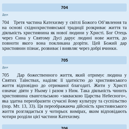
704
Друк
704 Третя частина Катехизму у світлі Божого Об’явлення та
на основі східнохристиянської традиції розкриває життя та
діяльність християнина як нової людини у Христі. Бог Отець
через Сина у Святому Дусі дарує людині нове життя, до
повноти якого вона покликана дозріти. Цей Божий дар
християнин пізнає, розвиває і виявляє через добрі вчинки.
705
Друк
705 Дар божественного життя, який отримує людина у
Святих Таїнствах, наділяє її здатністю до християнського
життя відповідно до отриманої благодаті. Жити у Христі
означає діяти у Ньому і разом з Ним. Така діяльність чинить
християнина євангельською «закваскою Царства Небесного»,
яка здатна переобразити сучасні йому культуру та суспільство
(пор. Мт. 13, 33). Ця переображаюча дійсність християнського
життя розглядається у чотирьох вимірах, яким відповідають
чотири розділи цієї частини Катехизму.
706