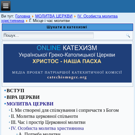
Ви тут:
Головна
МОЛИТВА ЦЕРКВИ
ІV. Особиста молитва
християнина
Ґ. Місце і час молитви
Шукати в катехизмі
ВСТУП
ВІРА ЦЕРКВИ
МОЛИТВА ЦЕРКВИ
І. Ми створені для спілкування і сопричастя з Богом
ІІ. Молитва церковної спільноти
ІІІ. Час і простір Церковної молитви
ІV. Особиста молитва християнина
А. Потреба молитви