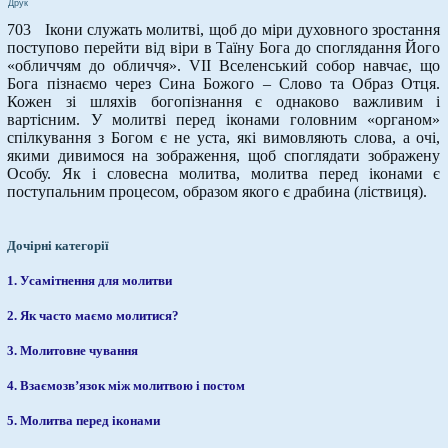
Друк
703 Ікони служать молитві, щоб до міри духовного зростання
поступово перейти від віри в Таїну Бога до споглядання Його
«обличчям до обличчя». VII Вселенський собор навчає, що
Бога пізнаємо через Сина Божого – Слово та Образ Отця.
Кожен зі шляхів богопізнання є однаково важливим і
вартісним. У молитві перед іконами головним «органом»
спілкування з Богом є не уста, які вимовляють слова, а очі,
якими дивимося на зображення, щоб споглядати зображену
Особу. Як і словесна молитва, молитва перед іконами є
поступальним процесом, образом якого є драбина (ліствиця).
Дочірні категорії
1. Усамітнення для молитви
2. Як часто маємо молитися?
3. Молитовне чування
4. Взаємозв’язок між молитвою і постом
5. Молитва перед іконами