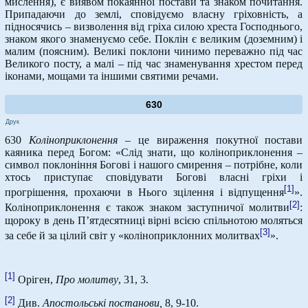
мислення), є виявом покаянної постави та знаком почитання.
Припадаючи до землі, сповідуємо власну гріховність, а
підносячись – визволення від гріха силою хреста Господнього,
знаком якого знаменуємо себе. Поклін є великим (доземним) і
малим (поясним). Великі поклони чинимо переважно під час
Великого посту, а малі – під час знаменування хрестом перед
іконами, мощами та іншими святими речами.
630
Друк
630
Коліноприклонення
– це вираження покутної постави
каяника перед Богом: «Слід знати, що коліноприклонення –
символ поклоніння Богові і нашого смирення – потрібне, коли
хтось приступає сповідувати Богові власні гріхи і
[1]
прогрішення, прохаючи в Нього зцілення і відпущення
».
[2]
Коліноприклонення є також знаком заступничої молитви
:
щороку в день П’ятдесятниці вірні всією спільнотою моляться
[3]
за себе й за цілий світ у «коліноприклонних молитвах
».
[1]
Оріген,
Про молитву
, 31, 3.
[2]
Див.
Апостольські постанови,
8, 9-10.