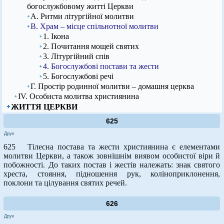
богослужбовому житті Церкви
А. Ритми літургійної молитви
В. Храм – місце спільнотної молитви
1. Ікона
2. Почитання мощей святих
3. Літургійний спів
4. Богослужбові постави та жести
5. Богослужбові речі
Г. Простір родинної молитви – домашня церква
ІV. Особиста молитва християнина
ЖИТТЯ ЦЕРКВИ
625
Друк
625 Тілесна постава та жести християнина є елементами
молитви Церкви, а також зовнішнім виявом особистої віри й
побожності. До таких постав і жестів належать: знак святого
хреста, стояння, підношення рук, коліноприклонення,
поклони та цілування святих речей.
626
Друк