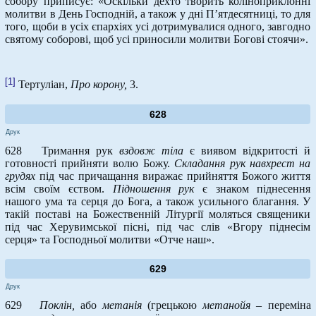
собору приписує: «Оскільки дехто творить коліноприклонні
молитви в День Господній, а також у дні П’ятдесятниці, то для
того, щоби в усіх єпархіях усі дотримувалися одного, завгодно
святому соборові, щоб усі приносили молитви Богові стоячи».
[1]
Тертуліан,
Про корону,
3.
628
Друк
628 Тримання рук
вздовж тіла
є виявом відкритості й
готовності прийняти волю Божу.
Складання рук навхрест на
грудях
під час причащання виражає прийняття Божого життя
всім своїм єством.
Підношення рук
є знаком піднесення
нашого ума та серця до Бога, а також усильного благання. У
такій поставі на Божественній Літургії моляться священики
під час Херувимської пісні, під час слів «Вгору піднесім
серця» та Господньої молитви «Отче наш».
629
Друк
629
Поклін,
або
метанія
(грецькою
метанойя
– переміна