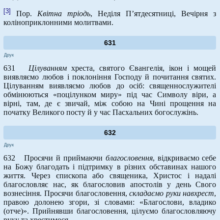
[3]
Пор.
Квітна тріодь
, Неділя П’ятдесятниці, Вечірня з
коліноприклонними молитвами.
631
Друк
631
Цілуванням
хреста, святого Євангелія, ікон і мощей
виявляємо любов і поклоніння Господу й почитання святих.
Цілуванням виявляємо любов до осіб: священнослужителі
обмінюються «поцілунком миру» під час Символу віри, а
вірні, там, де є звичай, між собою на Чині прощення на
початку Великого посту й у час Пасхальних богослужінь.
632
Друк
632 Просячи й приймаючи
благословення
, відкриваємо себе
на Божу благодать і підтримку в різних обставинах нашого
життя. Через єпископа або священика, Христос і надалі
благословляє нас, як благословив апостолів у день Свого
вознесіння. Просячи благословення,
складаємо руки навхрест
,
правою долонею згори, зі словами: «Благослови, владико
(отче)». Прийнявши благословення, цілуємо благословляючу
руку та хрестимося.