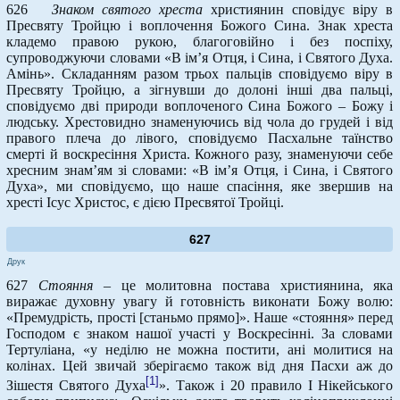
626
Знаком святого хреста
християнин сповідує віру в
Пресвяту Тройцю і воплочення Божого Сина. Знак хреста
кладемо правою рукою, благоговійно і без поспіху,
супроводжуючи словами «В ім’я Отця, і Сина, і Святого Духа.
Амінь». Складанням разом трьох пальців сповідуємо віру в
Пресвяту Тройцю, а зігнувши до долоні інші два пальці,
сповідуємо дві природи воплоченого Сина Божого – Божу і
людську. Хрестовидно знаменуючись від чола до грудей і від
правого плеча до лівого, сповідуємо Пасхальне таїнство
смерті й воскресіння Христа. Кожного разу, знаменуючи себе
хресним знам’ям зі словами: «В ім’я Отця, і Сина, і Святого
Духа», ми сповідуємо, що наше спасіння, яке звершив на
хресті Ісус Христос, є дією Пресвятої Тройці.
627
Друк
627
Стояння
– це молитовна постава християнина, яка
виражає духовну увагу й готовність виконати Божу волю:
«Премудрість, прості [станьмо прямо]». Наше «стояння» перед
Господом є знаком нашої участі у Воскресінні. За словами
Тертуліана, «у неділю не можна постити, ані молитися на
колінах. Цей звичай зберігаємо також від дня Пасхи аж до
[1]
Зішестя Святого Духа
». Також і 20 правило І Нікейського