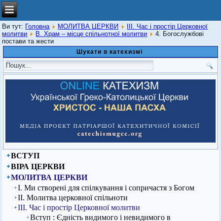
Ви тут:
Головна
МОЛИТВА ЦЕРКВИ
ІІІ. Час і простір Церковної
молитви
В. Храм – місце спільнотної молитви
4. Богослужбові
постави та жести
Шукати в катехизмі
ВСТУП
ВІРА ЦЕРКВИ
МОЛИТВА ЦЕРКВИ
І. Ми створені для спілкування і сопричастя з Богом
ІІ. Молитва церковної спільноти
ІІІ. Час і простір Церковної молитви
Вступ : Єдність видимого і невидимого в