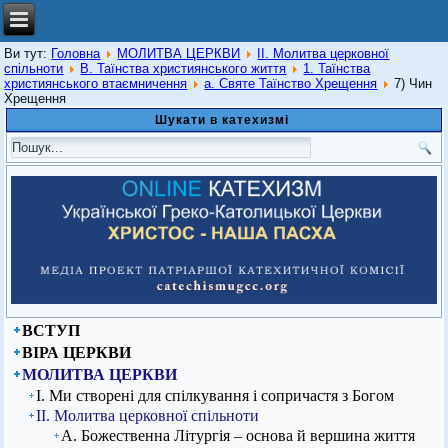
Ви тут:
Головна
МОЛИТВА ЦЕРКВИ
ІІ. Молитва церковної
спільноти
В. Таїнства християнського життя
1. Таїнства
християнського втаємничення
а. Святе Таїнство Хрещення
7) Чин
Хрещення
Шукати в катехизмі
ВСТУП
ВІРА ЦЕРКВИ
МОЛИТВА ЦЕРКВИ
І. Ми створені для спілкування і сопричастя з Богом
ІІ. Молитва церковної спільноти
А. Божественна Літургія – основа й вершина життя