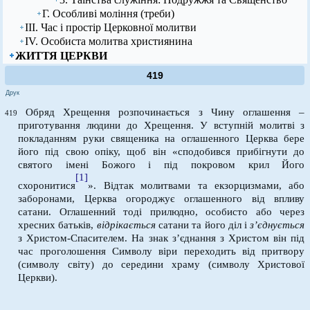
Г. Особливі моління (треби)
ІІІ. Час і простір Церковної молитви
ІV. Особиста молитва християнина
ЖИТТЯ ЦЕРКВИ
419
Друк
Обряд Хрещення розпочинається з Чину оглашення –
419
приготування людини до Хрещення. У вступній молитві з
покладанням руки священика на оглашенного Церква бере
його під свою опіку, щоб він «сподобився прибігнути до
святого імені Божого і під покровом крил Його
[1]
схоронитися
». Відтак молитвами та екзорцизмами, або
заборонами, Церква огороджує оглашенного від впливу
сатани. Оглашенний тоді прилюдно, особисто або через
хресних батьків,
відрікається
сатани та його діл і
з’єднується
з Христом-Спасителем. На знак з’єднання з Христом він під
час проголошення Символу віри переходить від притвору
(символу світу) до середини храму (символу Христової
Церкви).