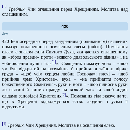
[1]
Требник
, Чин оглашення перед Хрещенням, Молитва над
оглашенним.
420
Друк
420 Безпосередньо перед зануренням (поливанням) священик
помазує оглашенного освяченим єлеєм (олією). Помазання
єлеєм є знаком сили Святого Духа, яка дається оглашенному
як «зброя правди» проти «всякого диявольського діяння» і на
[1]
«обновлення душі і тіла
». Священик помазує чоло – «щоб
ум був відкритий на розуміння й прийняття таїнств віри»;
груди – «щоб усім серцем любив Господа»; плечі – «щоб
прийняв ярмо Христове», вуха – «на прийняття голосу
божественного Євангелія», руки й ноги – «щоб підносив руки
до святині й чинив правду на всякий час» та «щоб ходив
[2]
слідами заповідей Христових
». Помазання тіла вказує на те,
що в Хрещенні відроджується єство людини з усіма її
відчуттями.
[1]
Требник
, Чин Хрещення, Молитва на освячення єлею.