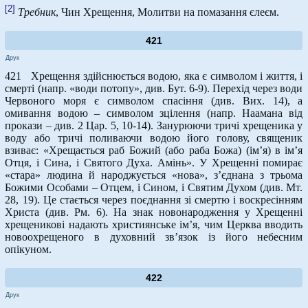
[2]
Требник
, Чин Хрещення, Молитви на помазання єлеєм.
421
Друк
421 Хрещення здійснюється водою, яка є символом і життя, і
смерті (напр. «води потопу», див. Бут. 6-9). Перехід через води
Червоного моря є символом спасіння (див. Вих. 14), а
омивання водою – символом зцілення (напр. Наамана від
прокази – див. 2 Цар. 5, 10-14). Занурюючи тричі хрещеника у
воду або тричі поливаючи водою його голову, священик
взиває: «Хрещається раб Божий (або раба Божа) (ім’я) в ім’я
Отця, і Сина, і Святого Духа. Амінь». У Хрещенні помирає
«стара» людина й народжується «нова», з’єднана з трьома
Божими Особами – Отцем, і Сином, і Святим Духом (див. Мт.
28, 19). Це стається через поєднання зі смертю і воскресінням
Христа (див. Рм. 6). На знак новонародження у Хрещенні
хрещеникові надають християнське ім’я, чим Церква вводить
новоохрещеного в духовний зв’язок із його небесним
опікуном.
422
Друк