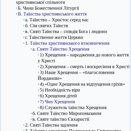
християнської спільноти
Б. Чини Божественної Літургії
В. Таїнства християнського життя
а. Таїнство – Христос серед нас
б. Сім святих Таїнств
в. Святі Таїнства – співдія Бога і людини
г. Таїнственне життя Церкви
1. Таїнства християнського втаємничення
а. Святе Таїнство Хрещення
1) Хрещення – народження до нового життя
у Христі
2) Хрещення – смерть і воскресіння в Христі
3) Наше Хрещення – «благословення
Йорданове»
4) «Одне Хрещення на відпущення гріхів»
5) Необхідність віри
6) Хрещення дітей
7) Чин Хрещення
8) Служитель таїнства Хрещення
б. Святе Таїнство Миропомазання
в. Святе таїнство Євхаристії
2. Святі Таїнства зцілення
3. Таїнства служіння: Подружжя та Священство