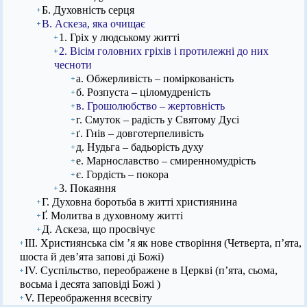
Б. Духовність серця
В. Аскеза, яка очищає
1. Гріх у людському житті
2. Вісім головних гріхів і протилежні до них
чесноти
а. Обжерливість – поміркованість
б. Розпуста – ціломудреність
в. Грошолюбство – жертовність
г. Смуток – радість у Святому Дусі
ґ. Гнів – довготерпеливість
д. Нудьга – бадьорість духу
е. Марнославство – смиренномудрість
є. Гордість – покора
3. Покаяння
Г. Духовна боротьба в житті християнина
Ґ. Молитва в духовному житті
Д. Аскеза, що просвічує
ІІІ. Християнська сім ’я як нове створіння (Четверта, п’ята,
шоста й дев’ята запові ді Божі)
IV. Суспільство, переображене в Церкві (п’ята, сьома,
восьма і десята заповіді Божі )
V. Переображення всесвіту