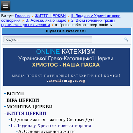
Ви тут:
Головна
ЖИТТЯ ЦЕРКВИ
ІІ. Людина у Христі як нове
сотворіння
В. Аскеза, яка очищає
2. Вісім головних гріхів і
протилежні до них чесноти
в. Грошолюбство – жертовність
Шукати в катехизмі
ВСТУП
ВІРА ЦЕРКВИ
МОЛИТВА ЦЕРКВИ
ЖИТТЯ ЦЕРКВИ
І. Духовне життя – життя у Святому Дусі
ІІ. Людина у Христі як нове сотворіння
А. Основи духовного життя