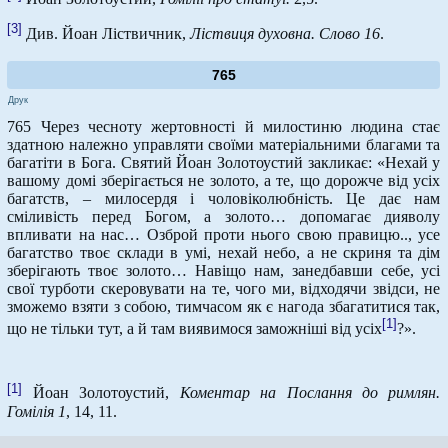
[3]
Див. Йоан Ліствичник,
Ліствиця духовна. Слово 16
.
765
Друк
765 Через чесноту жертовності й милостиню людина стає
здатною належно управляти своїми матеріальними благами та
багатіти в Бога. Святий Йоан Золотоустий закликає: «Нехай у
вашому домі зберігається не золото, а те, що дорожче від усіх
багатств, – милосердя і чоловіколюбність. Це дає нам
сміливість перед Богом, а золото… допомагає дияволу
впливати на нас… Озброй проти нього свою правицю.., усе
багатство твоє склади в умі, нехай небо, а не скриня та дім
зберігають твоє золото… Навіщо нам, занедбавши себе, усі
свої турботи скеровувати на те, чого ми, відходячи звідси, не
зможемо взяти з собою, тимчасом як є нагода збагатитися так,
[1]
що не тільки тут, а й там виявимося заможніші від усіх
?».
[1]
Йоан Золотоустий,
Коментар на Послання до римлян.
Гомілія 1
, 14, 11.