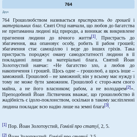
764
Друк
764 Грошолюбством називається
пристрасть до грошей
і
матеріальних благ.
Святі Отці навчали, що любов до багатства
не притаманна людині від природи, а виникає як викривлене
[1]
прагнення людини до вічного життя
. Пристрасть до
збагачення, яка опановує особу, робить її рабом грошей;
збагачення стає самоціллю і веде до інших гріхів. Така
пристрасть породжує оману самодостатності людини в її
покладанні лише на матеріальні блага. Святий Йоан
Золотоустий навчає: «Не багатство зло, а любов до
накопичення і грошей. Щось одне – грошолюб, а щось інше –
заможний. Грошолюб – не заможний; він у всьому має нужду і
тому не може бути заможним. Грошолюб є сторо-жем свого
[2]
майна, а не його власником; рабом, а не володарем
».
Преподобний Йоан Ліствичник вважає, що грошолюбство й
жадібність є ідоло-поклонством, оскільки в такому засліпленні
[3]
людина покладає всю надію лише на земні блага
.
[1]
Пор. Йоан Золотоустий,
Гомілії про статуї,
2, 5.
[2]
Йоан Золотоустий,
Гомілії про статуї.
2,5.