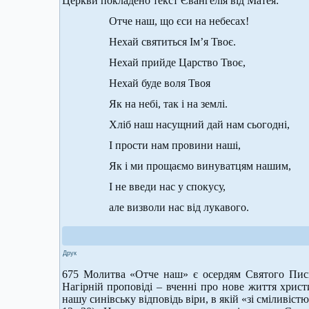
Церкви покладено текст Євангелія від Матея:
Отче наш, що єси на небесах!
Нехай святиться Ім’я Твоє.
Нехай прийде Царство Твоє,
Нехай буде воля Твоя
Як на небі, так і на землі.
Хліб наш насущний дай нам сьогодні,
І прости нам провини наші,
Як і ми прощаємо винуватцям нашим,
І не введи нас у спокусу,
але визволи нас від лукавого.
Друк
675 Молитва «Отче наш» є осердям Святого Пись
Нагірній проповіді – вченні про нове життя христ
нашу синівську відповідь віри, в якій «зі сміливіст