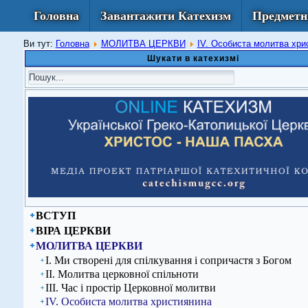
Головна
Завантажити Катехизм
Предметн
Ви тут:
Головна
МОЛИТВА ЦЕРКВИ
ІV. Особиста молитва хри
Шукати в катехизмі
ВСТУП
ВІРА ЦЕРКВИ
МОЛИТВА ЦЕРКВИ
І. Ми створені для спілкування і сопричастя з Богом
ІІ. Молитва церковної спільноти
ІІІ. Час і простір Церковної молитви
ІV. Особиста молитва християнина