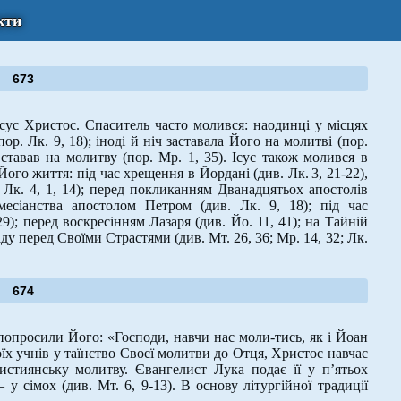
кти
673
ус Христос. Спаситель часто молився: наодинці у місцях
пор. Лк. 9, 18); іноді й ніч заставала Його на молитві (пор.
н ставав на молитву (пор. Мр. 1, 35). Ісус також молився в
ого життя: під час хрещення в Йордані (див. Лк. 3, 21-22),
1; Лк. 4, 1, 14); перед покликанням Дванадцятьох апостолів
месіанства апостолом Петром (див. Лк. 9, 18); під час
9); перед воскресінням Лазаря (див. Йо. 11, 41); на Тайній
аду перед Своїми Страстями (див. Мт. 26, 36; Мр. 14, 32; Лк.
674
опросили Його: «Господи, навчи нас моли-тись, як і Йоан
оїх учнів у таїнство Своєї молитви до Отця, Христос навчає
истиянську молитву. Євангелист Лука подає її у п’ятьох
 у сімох (див. Мт. 6, 9-13). В основу літургійної традиції