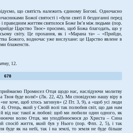
відуємо, що святість належить єдиному Богові. Одночасно
ичасниками Божої святості і «були святі й бездоганні перед
 і праведним життям святилося Боже Ім’я між людьми (пор.
й прийде Царство Твоє» просимо, щоб Божа благодать, що у
всьому світу. Це прохання, як і «Марана та» – «Прийди,
тва Божого, водночас уже вислухане: це Царство явлене в
дями блаженств.
итву,
12.
678
 приймаємо Промисел Отця щодо нас, наслідуючи молитву
а Твоя буде воля!» (Лк. 22, 42). Ми сповідуємо нашу віру в
«не хоче, щоб хтось загинув» (2 Пт. 3, 9), а «щоб усі люди
 4). Отець, який у Своїй волі так полюбив світ, що дав нам
 й від нас такої ж любові: щоб ми любили один одного, як
овнюючи волю Отця, ми уподібнюємося до Христа – Сина
й спосіб життя, який був у Нього (пор. Флп. 2, 5), і так
 буде як на небі, так і на землі, то земля не буде більше