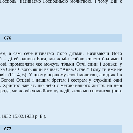
 Господь, називаємо Господньою молитвою, і тому Він є
676
ем, а самі себе визнаємо Його дітьми. Називаючи Його
 – дітей одного Бога, ми ж між собою стаємо братами і
ові, промовляти яке можуть тільки Отчі сини і доньки у
уха Сина Свого, який взиває: “Авва, Отче!” Тому ти вже не
ві» (Гл. 4, 6). У цьому першому слові молитви, а відтак і в
Богові Отцеві і нашим братам і сестрам у служінні одні
 Христос навчає, що небо є метою нашого життя: на небі
рода, ми ж очікуємо його «у надії, якою ми спаслися» (пор.
.1932-15.02.1933 р. Б.).
677