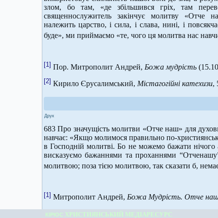
злом, бо там, «де збільшився гріх, там перев
священнослужитель закінчує молитву «Отче на
належить царство, і сила, і слава, нині, і повсяк
буде», ми приймаємо «те, чого ця молитва нас навч
[1]
Пор. Митрополит Андрей,
Божа мудрість
(15.10
[2]
Кирило Єрусалимський,
Містагогійні катехизи
, 
Друк
683 Про значущість молитви «Отче наш» для духо
навчає: «Якщо молимося правильно по-християнськи
в Господній молитві. Бо не можемо бажати нічого а
висказуємо бажаннями та проханнями “Отченашу”
молитвою; поза тією молитвою, так сказати б, немає
[1]
Митрополит Андрей,
Божа Мудрість. Отче на
ХРИСТИЯНСЬКИЙ МЕДІАРЕСУРС
КІРІОС