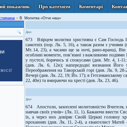
ий покажчик
Про катехизм
Коментарі
Конта
стиянина
В. Молитва «Отче наш»
Друк
673 Взірцем молитви християна є Сам Господь Іс
самотніх (пор. Лк. 5, 16), а також разом з учнями (
Мт. 14, 23), а часами ще за ночі, рано-вранці, Ві
особливі моменти, пов’язані з важливими подіями Й
у пустелі, борячись зі спокусами (див. Мт. 4, 1-1
(див. Лк. 6, 12н); напередодні визнання Його 
Переображення на Таворській горі (див. Лк. 9, 28-2
Вечері (див. Лк. 22, 19; Йо. 17); в Гетсиманському с
22, 40н) та вмираючи на хресті (див. Лк. 23, 46)
.
Друк
674 Апостоли, захоплені молитовністю Вчителя, п
навчав своїх учнів» (Лк. 11, 1). Бажаючи ввести Св
їх, а через них довіряє Своїй Церкві головну хр
проханнях (див. Лк. 11, 2-4), а євангелист Матей –