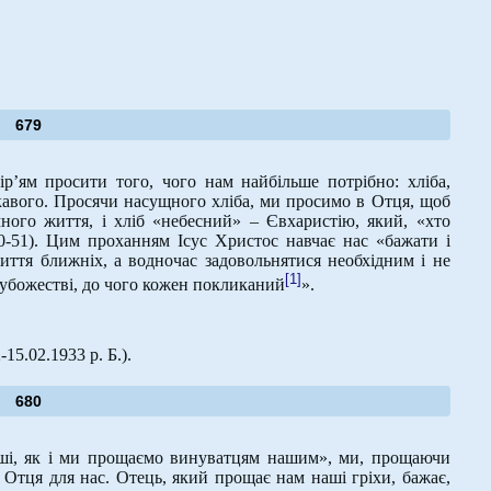
679
р’ям просити того, чого нам найбільше потрібно: хліба,
кавого. Просячи насущного хліба, ми просимо в Отця, щоб
ного життя, і хліб «небесний» – Євхаристію, який, «хто
50-51). Цим проханням Ісус Христос навчає нас «бажати і
иття ближніх, а водночас задовольнятися необхідним і не
[1]
 убожестві, до чого кожен покликаний
».
-15.02.1933 р. Б.).
680
і, як і ми прощаємо винуватцям нашим», ми, прощаючи
тця для нас. Отець, який прощає нам наші гріхи, бажає,