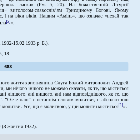
ершила ласка» (Рм. 5, 20). На Божественній Літургії
ш» виголосом-славослів’ям Триєдиному Богові, Якому
час, і на віки віків. Нашим «Амінь», що означає «нехай так
[2]
ила
».
.1932-15.02.1933 р. Б.).
5, 18.
683
вного життя християнина Слуга Божий митрополит Андрей
, ми нічого іншого не можемо сказати, як те, що міститься
ні ліпшого, ані вищого, ані нам відповіднішого, як те, що
. “Отче наш” є останнім словом молитви, є абсолютною
[1]
 молитви. Усе, що є молитвою, у цій молитві міститься
».
ш
(8 жовтня 1932).