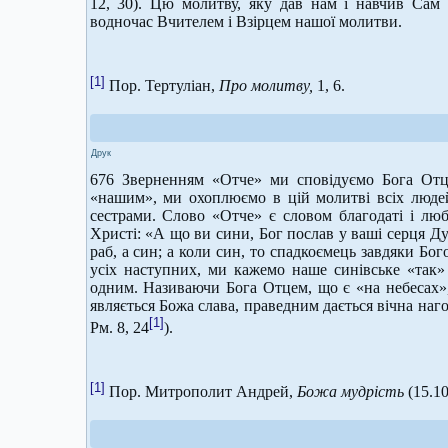
12, 30). Цю молитву, яку дав нам і навчив Сам
водночас Вчителем і Взірцем нашої молитви.
[1]
Пор. Тертуліан,
Про молитву,
1, 6.
Друк
676 Зверненням «Отче» ми сповідуємо Бога Отц
«нашим», ми охоплюємо в цій молитві всіх людей
сестрами. Слово «Отче» є словом благодаті і люб
Христі: «А що ви сини, Бог послав у ваші серця Д
раб, а син; а коли син, то спадкоємець завдяки Бого
усіх наступних, ми кажемо наше синівське «так» 
одним. Називаючи Бога Отцем, що є «на небесах»,
являється Божа слава, праведним дається вічна наго
[1]
Рм. 8, 24
).
[1]
Пор. Митрополит Андрей,
Божа мудрість
(15.10