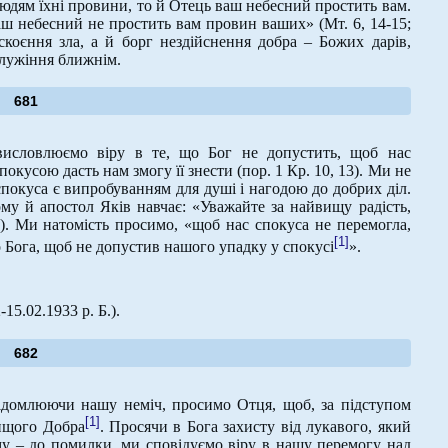
юдям їхні провини, то й Отець ваш небесний простить вам.
ш небесний не простить вам провин ваших» (Мт. 6, 14-15;
скоєння зла, а й борг нездійснення добра – Божих дарів,
служіння ближнім.
681
исловлюємо віру в те, що Бог не допустить, щоб нас
окусою дасть нам змогу її знести (пор. 1 Кр. 10, 13). Ми не
 спокуса є випробуванням для душі і нагодою до добрих діл.
му й апостол Яків навчає: «Уважайте за найвищу радість,
2). Ми натомість просимо, «щоб нас спокуса не перемогла,
[1]
о Бога, щоб не допустив нашого упадку у спокусі
».
-15.02.1933 р. Б.).
682
відомлюючи нашу неміч, просимо Отця, щоб, за підступом
[1]
вищого Добра
. Просячи в Бога захисту від лукавого, який
уму – до помилки, ми сповідуємо віру в нашу перемогу над