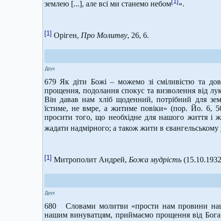
[1]
землею [...], але всі ми станемо небом
».
[1]
Оріген,
Про Молитву
, 26, 6.
Друк
679 Як діти Божі – можемо зі сміливістю та дові
прощення, подолання спокус та визволення від лу
Він давав нам хліб щоденний, потрібний для зем
їстиме, не вмре, а житиме повіки» (пор. Йо. 6, 
просити того, що необхідне для нашого життя і ж
жадати надмірного; а також жити в євангельському
[1]
Митрополит Андрей,
Божа мудрість
(15.10.1932
Друк
680 Словами молитви «прости нам провини наш
нашим винуватцям, приймаємо прощення від Бога О