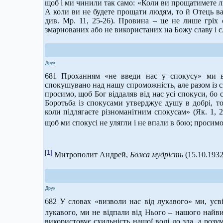
щоб і ми чинили так само: «Коли ви прощатимете л
А коли ви не будете прощати людям, то й Отець ва
див. Мр. 11, 25-26). Провина – це не лише гріх 
змарнованих або не використаних на Божу славу і 
Друк
681 Проханням «не введи нас у спокусу» ми в
спокушувано над нашу спроможність, але разом із сп
просимо, щоб Бог віддаляв від нас усі спокуси, бо
Боротьба із спокусами утверджує душу в добрі, то
коли підлягаєте різноманітним спокусам» (Як. 1, 
щоб ми спокусі не улягли і не впали в бою; просим
[1]
Митрополит Андрей,
Божа мудрість
(15.10.1932
Друк
682 У словах «визволи нас від лукавого» ми, ус
лукавого, ми не відпали від Нього – нашого най
використовує схильність нашої волі до зла, а роз