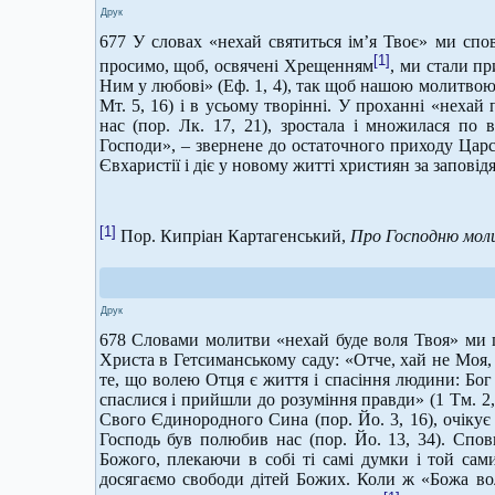
Друк
677 У словах «нехай святиться ім’я Твоє» ми спо
[1]
просимо, щоб, освячені Хрещенням
, ми стали пр
Ним у любові» (Еф. 1, 4), так щоб нашою молитвою
Мт. 5, 16) і в усьому творінні. У проханні «неха
нас (пор. Лк. 17, 21), зростала і множилася по 
Господи», – звернене до остаточного приходу Царс
Євхаристії і діє у новому житті християн за запові
[1]
Пор. Кипріан Картагенський,
Про Господню мол
Друк
678 Словами молитви «нехай буде воля Твоя» ми
Христа в Гетсиманському саду: «Отче, хай не Моя, 
те, що волею Отця є життя і спасіння людини: Бог 
спаслися і прийшли до розуміння правди» (1 Тм. 2,
Свого Єдинородного Сина (пор. Йо. 3, 16), очікує
Господь був полюбив нас (пор. Йо. 13, 34). Сп
Божого, плекаючи в собі ті самі думки і той сами
досягаємо свободи дітей Божих. Коли ж «Божа воля