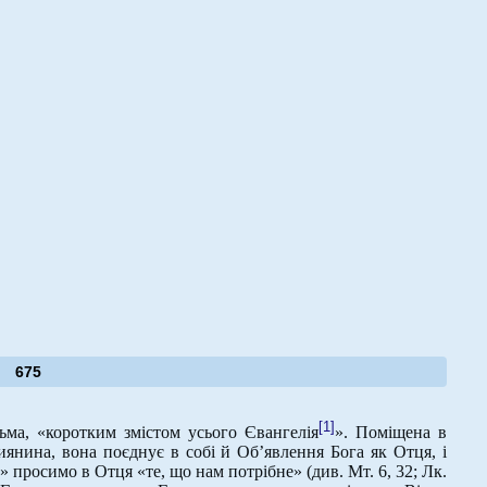
675
[1]
ма, «коротким змістом усього Євангелія
». Поміщена в
иянина, вона поєднує в собі й Об’явлення Бога як Отця, і
ю» просимо в Отця «те, що нам потрібне» (див. Мт. 6, 32; Лк.