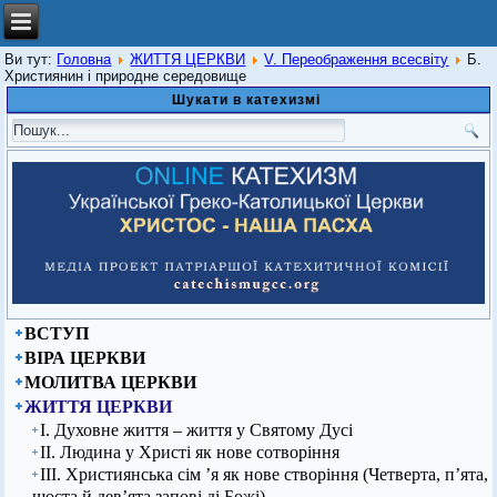
Ви тут:
Головна
ЖИТТЯ ЦЕРКВИ
V. Переображення всесвіту
Б.
Християнин і природне середовище
Шукати в катехизмі
ВСТУП
ВІРА ЦЕРКВИ
МОЛИТВА ЦЕРКВИ
ЖИТТЯ ЦЕРКВИ
І. Духовне життя – життя у Святому Дусі
ІІ. Людина у Христі як нове сотворіння
ІІІ. Християнська сім ’я як нове створіння (Четверта, п’ята,
шоста й дев’ята запові ді Божі)