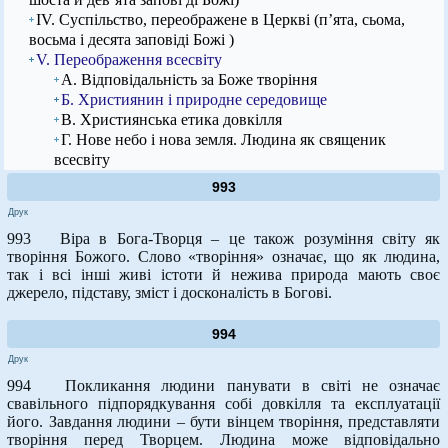
IV. Суспільство, переображене в Церкві (п’ята, сьома,
восьма і десята заповіді Божі )
V. Переображення всесвіту
А. Відповідальність за Боже творіння
Б. Християнин і природне середовище
В. Християнська етика довкілля
Г. Нове небо і нова земля. Людина як священик
всесвіту
993
Друк
993 Віра в Бога-Творця – це також розуміння світу як
творіння Божого. Слово «творіння» означає, що як людина,
так і всі інші живі істоти й нежива природа мають своє
джерело, підставу, зміст і досконалість в Богові.
994
Друк
994 Покликання людини панувати в світі не означає
свавільного підпорядкування собі довкілля та експлуатації
його. Завдання людини – бути вінцем творіння, представляти
творіння перед Творцем. Людина може відповідально