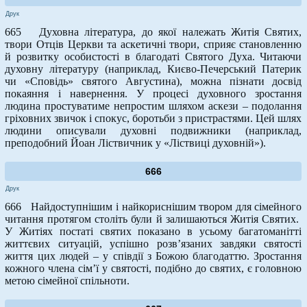
Друк
665 Духовна література, до якої належать Житія Святих,
твори Отців Церкви та аскетичні твори, сприяє становленню
й розвитку особистості в благодаті Святого Духа. Читаючи
духовну літературу (наприклад, Києво-Печерський Патерик
чи «Сповідь» святого Августина), можна пізнати досвід
покаяння і навернення. У процесі духовного зростання
людина простуватиме непростим шляхом аскези – подолання
гріховних звичок і спокус, боротьби з пристрастями. Цей шлях
людини описували духовні подвижники (наприклад,
преподобний Йоан Ліствичник у «Ліствиці духовній»).
666
Друк
666 Найдоступнішим і найкориснішим твором для сімейного
читання протягом століть були й залишаються Житія Святих.
У Житіях постаті святих показано в усьому багатоманітті
життєвих ситуацій, успішно розв’язаних завдяки святості
життя цих людей – у співдії з Божою благодаттю. Зростання
кожного члена сім’ї у святості, подібно до святих, є головною
метою сімейної спільноти.