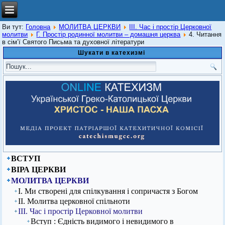
Ви тут:
Головна
МОЛИТВА ЦЕРКВИ
ІІІ. Час і простір Церковної
молитви
Г. Простір родинної молитви – домашня церква
4. Читання
в сім’ї Святого Письма та духовної літератури
Шукати в катехизмі
ВСТУП
ВІРА ЦЕРКВИ
МОЛИТВА ЦЕРКВИ
І. Ми створені для спілкування і сопричастя з Богом
ІІ. Молитва церковної спільноти
ІІІ. Час і простір Церковної молитви
Вступ : Єдність видимого і невидимого в