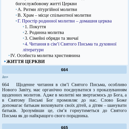
богослужбовому житті Церкви
А. Ритми літургійної молитви
В. Храм – місце спільнотної молитви
Г. Простір родинної молитви – домашня церква
1. Покуття
2. Родинна молитва
3. Сімейні обряди та звичаї
4. Читання в сім’ї Святого Письма та духовної
літератури
ІV. Особиста молитва християнина
ЖИТТЯ ЦЕРКВИ
664
Друк
664 Щоденне читання в сім’ї Святого Письма, особливо
Нового Завіту, має органічно поєднуватися з проказуванням
щоденних молитов. Адже в молитві ми звертаємось до Бога, а
в Святому Письмі Бог промовляє до нас. Слово Боже
допомагає батькам виховувати своїх дітей, а дітям – шанувати
батьків. Зрозумівши це, сім’я горнутиметься до Святого
Письма як до найкращого свого порадника.
665