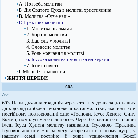
А. Потреба молитви
Б. Дія Святого Духа в молитві християнина
В. Молитва «Отче наш»
Г. Практика молитви
1. Молитва псалмами
2. Короткі молитви
3. Дар сліз у молитві
4. Словесна молитва
5. Роль мовчання в молитві
6. Ісусова молитва і молитва на вервиці
7. Іспит совісті
Ґ. Місце і час молитви
ЖИТТЯ ЦЕРКВИ
693
Друк
693 Наша духовна традиція через століття донесла до наших
днів досвід глибокої і водночас простої молитви, яка полягає в
постійному повторюванні слів: «Господи, Ісусе Христе, Сину
Божий, помилуй мене грішного». Через безнастанне взивання
імені Ісуса Христа молитву називають Ісусовою. Практика
Ісусової молитви має за мету закоренити в нашому нутрі, у
нашому серці постійне й живе усвідомлення Божої