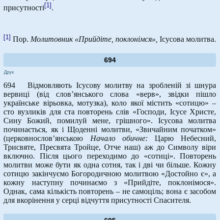
[1]
присутності
.
[1]
Пор.
Молитовник «Прийдіте, поклонімся»,
Ісусова молитва.
694
Друк
694 Відмовляють Ісусову молитву на зробленій зі шнура
вервиці (від слов’янського слова «верв», звідки пішло
українське вірьовка, мотузка), коло якої містить «сотицю» –
сто вузликів для ста повторень слів «Господи, Ісусе Христе,
Сину Божий, помилуй мене, грішного». Ісусова молитва
починається, як і Щоденні молитви, «Звичайним початком»
(церковнослов’янською
Начало обичне:
Царю Небесний,
Трисвяте, Пресвята Тройце, Отче наш) аж до Символу віри
включно. Після цього переходимо до «сотиці». Повторень
молитви може бути як одна сотня, так і дві чи більше. Кожну
сотицю закінчуємо Богородичною молитвою «Достойно є», а
кожну наступну починаємо з «Прийдіте, поклонімося».
Однак, сама кількість повторень – не самоціль; вона є засобом
для вкорінення у серці відчуття присутності Спасителя.