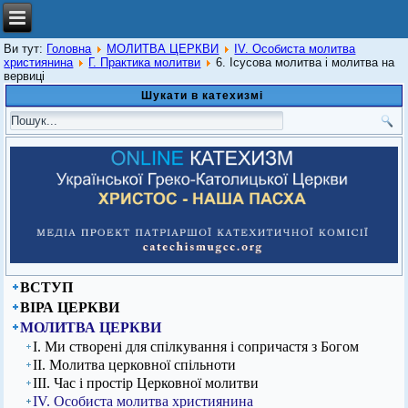
Ви тут:
Головна
МОЛИТВА ЦЕРКВИ
ІV. Особиста молитва
християнина
Г. Практика молитви
6. Ісусова молитва і молитва на
вервиці
Шукати в катехизмі
ВСТУП
ВІРА ЦЕРКВИ
МОЛИТВА ЦЕРКВИ
І. Ми створені для спілкування і сопричастя з Богом
ІІ. Молитва церковної спільноти
ІІІ. Час і простір Церковної молитви
ІV. Особиста молитва християнина