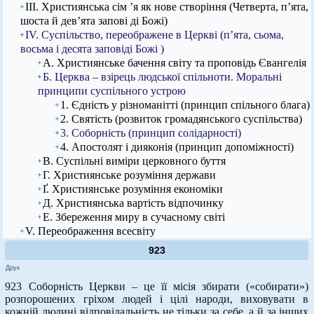
ІІІ. Християнська сім ’я як нове створіння (Четверта, п’ята,
шоста й дев’ята запові ді Божі)
IV. Суспільство, переображене в Церкві (п’ята, сьома,
восьма і десята заповіді Божі )
А. Християнське бачення світу та проповідь Євангелія
Б. Церква – взірець людської спільноти. Моральні
принципи суспільного устрою
1. Єдність у різноманітті (принцип спільного блага)
2. Святість (розвиток громадянського суспільства)
3. Соборність (принцип солідарності)
4. Апостолят і дияконія (принцип допоміжності)
В. Суспільні виміри церковного буття
Г. Християнське розуміння держави
Ґ. Християнське розуміння економіки
Д. Християнська вартість відпочинку
Е. Збереження миру в сучасному світі
V. Переображення всесвіту
923
Друк
923 Соборність Церкви – це її місія збирати («собирати»)
розпорошених гріхом людей і цілі народи, виховувати в
кожній людині відповідальність не тільки за себе, а й за інших