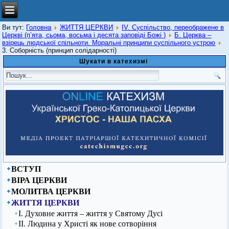
Ви тут:
Головна
ЖИТТЯ ЦЕРКВИ
IV. Суспільство, переображене в
Церкві (п’ята, сьома, восьма і десята заповіді Божі )
Б. Церква –
взірець людської спільноти. Моральні принципи суспільного устрою
3. Соборність (принцип солідарності)
Шукати в катехизмі
ВСТУП
ВІРА ЦЕРКВИ
МОЛИТВА ЦЕРКВИ
ЖИТТЯ ЦЕРКВИ
І. Духовне життя – життя у Святому Дусі
ІІ. Людина у Христі як нове сотворіння