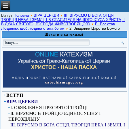
Ви тут:
Головна
ВІРА ЦЕРКВИ
ІІІ. ВІРУЄМО В БОГА ОТЦЯ,
ТВОРЦЯ НЕБА І ЗЕМЛІ, І В СПАСИТЕЛЯ НАШОГО ІСУСА ХРИСТА, І
В ДУХА СВЯТОГО, ГОСПОДА ЖИВОТВОРЯЩОГО
Б. Бог став
Людиною, щоб людина стала богом
2. Звіщання Царства Божого
Шукати в катехизмі
ВСТУП
ВІРА ЦЕРКВИ
I. ОБЯВЛЕННЯ ПРЕСВЯТОЇ ТРОЙЦІ
ІІ. ВІРУЄМО В ТРОЙЦЮ ЄДИНОСУЩНУ І
НЕРОЗДІЛЬНУ
ІІІ. ВІРУЄМО В БОГА ОТЦЯ, ТВОРЦЯ НЕБА І ЗЕМЛІ, І