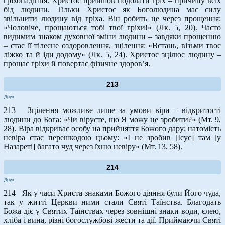
гріхопадіння. Христос прийшов подолати гріх – причину всіх
бід людини. Тільки Христос як Боголюдина має силу
звільнити людину від гріха. Він робить це через прощення:
«Чоловіче, прощаються тобі твої гріхи!» (Лк. 5, 20). Часто
видимим знаком духовної зміни людини – завдяки прощенню
– стає її тілесне оздоровлення, зцілення: «Встань, візьми твоє
ліжко та й іди додому» (Лк. 5, 24). Христос зцілює людину –
прощає гріхи й повертає фізичне здоров’я.
213
Друк
213 Зцілення можливе лише за умови віри – відкритості
людини до Бога: «Чи віруєте, що Я можу це зробити?» (Мт. 9,
28). Віра відкриває особу на прийняття Божого дару; натомість
невіра стає перешкодою цьому: «І не зробив [Ісус] там [у
Назареті] багато чуд через їхню невіру» (Мт. 13, 58).
214
Друк
214 Як у часи Христа знаками Божого діяння були Його чуда,
так у житті Церкви ними стали Святі Таїнства. Благодать
Божа діє у Святих Таїнствах через зовнішні знаки води, єлею,
хліба і вина, різні богослужбові жести та дії. Приймаючи Святі