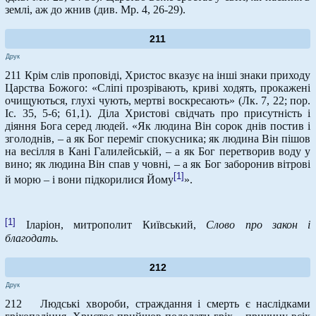
землі, аж до жнив (див. Мр. 4, 26-29).
211
Друк
211 Крім слів проповіді, Христос вказує на інші знаки приходу
Царства Божого: «Сліпі прозрівають, криві ходять, прокажені
очищуються, глухі чують, мертві воскресають» (Лк. 7, 22; пор.
Іс. 35, 5-6; 61,1). Діла Христові свідчать про присутність і
діяння Бога серед людей. «Як людина Він сорок днів постив і
зголоднів, – а як Бог переміг спокусника; як людина Він пішов
на весілля в Кані Галилейській, – а як Бог перетворив воду у
вино; як людина Він спав у човні, – а як Бог заборонив вітрові
[1]
й морю – і вони підкорилися Йому
».
[1]
Іларіон, митрополит Київський,
Слово про закон і
благодать.
212
Друк
212 Людські хвороби, страждання і смерть є наслідками