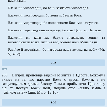
наситяться.
Блаженні милосердні, бо вони зазнають милосердя.
Блаженні чисті серцем, бо вони побачать Бога.
Блаженні миротворці, бо вони синами Божими назвуться.
Блаженні переслідувані за правду, бо їхнє Царство Небесне.
Блаженні ви, коли вас будуть зневажати, гонити та
виговорювати всяке лихо на вас, обмовляючи Мене ради.
Радійте й веселіться, бо нагорода ваша велика на небі» (Мт.
5, 3-12).
205
Друк
205 Нагірна проповідь відкриває життя в Царстві Божому і
вказує на те, що царство Боже є даром Божим, а не
заслуговується ділами Закону. Тільки приймаючи Царство у
вірі та послусі Божій волі, людина стає «сіллю землі» і
«світлом світу» (див. Мт. 5, 13-16).
206