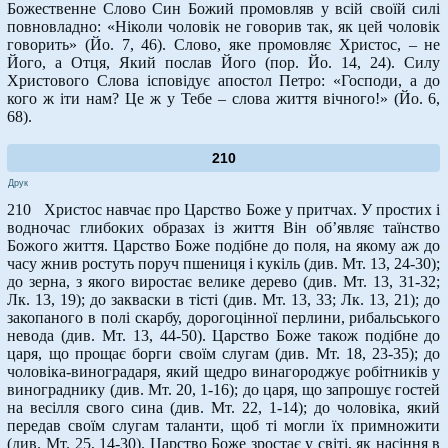
Божественне Слово Син Божий промовляв у всій своїй силі
повновладно: «Ніколи чоловік не говорив так, як цей чоловік
говорить» (Йо. 7, 46). Слово, яке промовляє Христос, – не
Його, а Отця, Який послав Його (пор. Йо. 14, 24). Силу
Христового Слова ісповідує апостол Петро: «Господи, а до
кого ж іти нам? Це ж у Тебе – слова життя вічного!» (Йо. 6,
68).
210
Друк
210 Христос навчає про Царство Боже у притчах. У простих і
водночас глибоких образах із життя Він об’являє таїнство
Божого життя. Царство Боже подібне до поля, на якому аж до
часу жнив ростуть поруч пшениця і кукіль (див. Мт. 13, 24-30);
до зерна, з якого виростає велике дерево (див. Мт. 13, 31-32;
Лк. 13, 19); до закваски в тісті (див. Мт. 13, 33; Лк. 13, 21); до
закопаного в полі скарбу, дорогоцінної перлини, рибальського
невода (див. Мт. 13, 44-50). Царство Боже також подібне до
царя, що прощає борги своїм слугам (див. Мт. 18, 23-35); до
чоловіка-виноградаря, який щедро винагороджує робітників у
винограднику (див. Мт. 20, 1-16); до царя, що запрошує гостей
на весілля свого сина (див. Мт. 22, 1-14); до чоловіка, який
передав своїм слугам таланти, щоб ті могли їх примножити
(див. Мт. 25, 14-30). Царство Боже зростає у світі, як насіння в