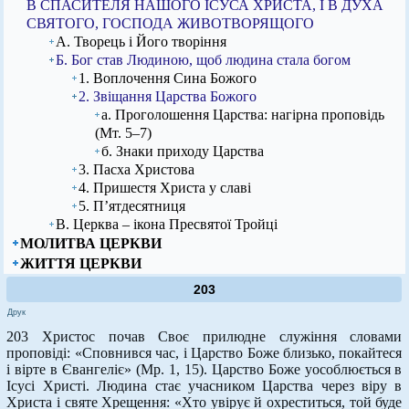
В СПАСИТЕЛЯ НАШОГО ІСУСА ХРИСТА, І В ДУХА
СВЯТОГО, ГОСПОДА ЖИВОТВОРЯЩОГО
А. Творець і Його творіння
Б. Бог став Людиною, щоб людина стала богом
1. Воплочення Сина Божого
2. Звіщання Царства Божого
а. Проголошення Царства: нагірна проповідь
(Мт. 5–7)
б. Знаки приходу Царства
3. Пасха Христова
4. Пришестя Христа у славі
5. П’ятдесятниця
В. Церква – ікона Пресвятої Тройці
МОЛИТВА ЦЕРКВИ
ЖИТТЯ ЦЕРКВИ
203
Друк
203 Христос почав Своє прилюдне служіння словами
проповіді: «Сповнився час, і Царство Боже близько, покайтеся
і вірте в Євангеліє» (Мр. 1, 15). Царство Боже уособлюється в
Ісусі Христі. Людина стає учасником Царства через віру в
Христа і святе Хрещення: «Хто увірує й охреститься, той буде