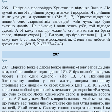
Друк
206 Нагірною проповіддю Христос не відміняє Закон: «Не
думайте, що Я прийшов усунути закон і пророків: Я прийшов
їх не усунути, а доповнити» (Мт. 5, 17). Христос відкриває
повний сенс старозавітніх заповідей: «Ви чули, що було
сказано давнім: Не вбивай; і коли хтось уб’є, той підпаде
судові. А Я кажу вам, що кожний, хто гнівається на брата
свого, підпаде судові […]. Ви чули, що було сказано […], а Я
кажу вам […]. Тож будьте досконалі, як Отець ваш небесний
досконалий» (Мт. 5, 21-22.27-47.48).
207
Друк
207 Царство Боже є даром Божої любові: «Нову заповідь даю
вам, щоб ви любили один одного! Як Я був полюбив вас, так
любіте і ви один одного!» (Йо. 13, 34). Прийнявши
божественну любов у своє життя, людина по-новому
сприймає всіх людей – як своїх ближніх (див. Лк. 10, 25-37),
коли сила любові долає навіть ненависть до ворогів: «Ви чули,
що було сказано: Люби ближнього свого й ненавидь ворога
свого. А Я кажу вам: Любіть ворогів ваших і моліться за тих,
що гонять вас; таким чином станете синами Отця вашого, що
на небі, Який велить Своєму сонцю сходити на злих і на