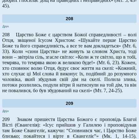
добрих і посилає дощ на праведних і неправедних» (Мт. 5, 43-
45).
208
Друк
208 Царство Боже є царством Божої справедливості – волі
Отця, звіщеної Ісусом Христом: «Шукайте перше Царство
Боже та його справедливість, а все те вам докладеться» (Мт. 6,
33). Коли «сини Царства» не живуть за словом Христа, тоді
вони – звітріла сіль, згасле світло: «Коли ж те світло, що в тобі,
темрява, то темрява якою ж великою буде!» (Мт. 6, 23). Кожен,
хто сповнює волю Отця, будує своє життя на скелі: «Кожний,
хто слухає ці Мої слова й виконує їх, подібний до розумного
чоловіка, який збудував свій дім на скелі. Полила злива,
потоки розлились, подули вітри й натиснули на той дім, та він
не повалився, бо був збудований на скелі» (Мт. 7, 24-25).
209
Друк
209 Знаком пришестя Царства Божого є проповідь Благої
Вісті (Євангелія): «Ісус прийшов у Галилею і проповідував
там Боже Євангеліє, кажучи: “Сповнився час, і Царство Боже
близько; покайтеся і вірте в Євангеліє”» (Мк. 1, 14-15).