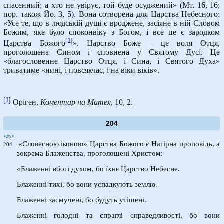
спасенний; а хто не увірує, той буде осуджений» (Мт. 16, 16;
пор. також Йо. 3, 5). Вона сотворена для Царства Небесного:
«Усе те, що в людській душі є вроджене, засіяне в ній Словом
Божим, яке було споконвіку з Богом, і все це є зародком
[1]
Царства Божого
». Царство Боже – це воля Отця,
проголошена Сином і сповнена у Святому Дусі. Це
«благословенне Царство Отця, і Сина, і Святого Духа»
триватиме «нині, і повсякчас, і на віки віків».
[1]
Оріген,
Коментар на Матея
, 10, 2.
204
Друк
«Словесною іконою» Царства Божого є Нагірна проповідь, а
204
зокрема Блаженства, проголошені Христом:
«Блаженні вбогі духом, бо їхнє Царство Небесне.
Блаженні тихі, бо вони успадкують землю.
Блаженні засмучені, бо будуть утішені.
Блаженні голодні та спраглі справедливості, бо вони