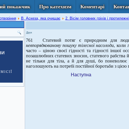
ий покажчик
Про катехизм
Коментарі
Конта
отворіння
В. Аскеза, яка очищає
2. Вісім головних гріхів і протилежн
Друк
761 Статевий потяг є природним для люди
невпорядкованому пошуку тілесної насолоди
, коли 
часто – ціною своєї гідності та гідності іншої о
позашлюбних статевих зносин, статевого рабства й
не тільки для тіла, а й для душі, бо поневолює
наголошують на потребі постійної боротьби з цією
Наступна