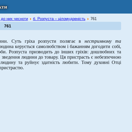
кти
і до них чесноти
б. Розпуста – ціломудреність
761
761
ни. Суть гріха розпусти полягає в
нестримному та
людина керується самолюбством і бажанням догодити собі,
соби. Розпуста призводить до інших гріхів: дошлюбних та
 зведення людини до товару. Ця пристрасть є небезпечною
 людину та руйнує здатність любити. Тому духовні Отці
 пристрастю.