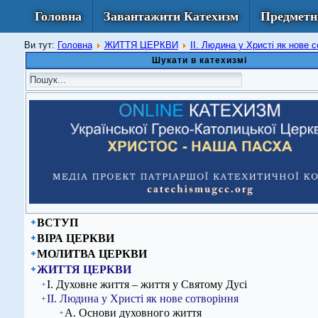
Головна
Завантажити Катехизм
Предметн
Ви тут:
Головна
ЖИТТЯ ЦЕРКВИ
ІІ. Людина у Христі як нове с
Шукати в катехизмі
ВСТУП
ВІРА ЦЕРКВИ
МОЛИТВА ЦЕРКВИ
ЖИТТЯ ЦЕРКВИ
І. Духовне життя – життя у Святому Дусі
ІІ. Людина у Христі як нове сотворіння
А. Основи духовного життя