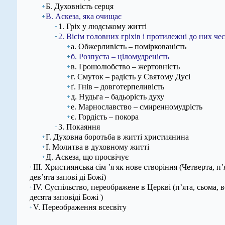
Б. Духовність серця
В. Аскеза, яка очищає
1. Гріх у людському житті
2. Вісім головних гріхів і протилежні до них че
а. Обжерливість – поміркованість
б. Розпуста – ціломудреність
в. Грошолюбство – жертовність
г. Смуток – радість у Святому Дусі
ґ. Гнів – довготерпеливість
д. Нудьга – бадьорість духу
е. Марнославство – смиренномудрість
є. Гордість – покора
3. Покаяння
Г. Духовна боротьба в житті християнина
Ґ. Молитва в духовному житті
Д. Аскеза, що просвічує
ІІІ. Християнська сім ’я як нове створіння (Четверта, п’
дев’ята запові ді Божі)
IV. Суспільство, переображене в Церкві (п’ята, сьома, в
десята заповіді Божі )
V. Переображення всесвіту