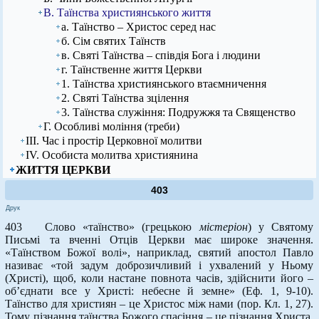
В. Таїнства християнського життя
а. Таїнство – Христос серед нас
б. Сім святих Таїнств
в. Святі Таїнства – співдія Бога і людини
г. Таїнственне життя Церкви
1. Таїнства християнського втаємничення
2. Святі Таїнства зцілення
3. Таїнства служіння: Подружжя та Священство
Г. Особливі моління (треби)
ІІІ. Час і простір Церковної молитви
ІV. Особиста молитва християнина
ЖИТТЯ ЦЕРКВИ
403
Друк
403 Слово «таїнство» (грецькою
містеріон
) у Святому
Письмі та вченні Отців Церкви має широке значення.
«Таїнством Божої волі», наприклад, святий апостол Павло
називає «той задум доброзичливий і ухвалений у Ньому
(Христі), щоб, коли настане повнота часів, здійснити його –
об’єднати все у Христі: небесне й земне» (Еф. 1, 9-10).
Таїнство для християн – це Христос між нами (пор. Кл. 1, 27).
Тому пізнання таїнства Божого спасіння – це пізнання Христа,