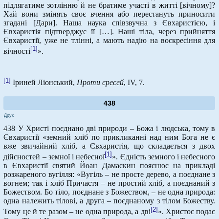
підлягатиме зотлінню й не братиме участі в житті [вічному]?
Хай вони змінять своє вчення або перестануть приносити
згадані [Дари]. Наша наука співзвучна з Євхаристією, і
Євхаристія підтверджує її […]. Наші тіла, через прийняття
Євхаристії, уже не тлінні, а мають надію на воскресіння для
[1]
вічності
».
[1]
Іриней Ліонський,
Проти єресей
, IV, 7.
438
Друк
438 У Христі поєднано дві природи – Божа і людська, тому в
Євхаристії «земний хліб по прикликанні над ним Бога не є
вже звичайний хліб, а Євхаристія, що складається з двох
[1]
дійсностей – земної і небесної
». Єдність земного і небесного
в Євхаристії святий Йоан Дамаскин пояснює на прикладі
розжареного вугілля: «Вугіль – не просте дерево, а поєднане з
вогнем; так і хліб Причастя – не простий хліб, а поєднаний з
Божеством. Бо тіло, поєднане з Божеством, – не одна природа:
одна належить тілові, а друга – поєднаному з тілом Божеству.
[2]
Тому це й те разом – не одна природа, а дві
». Христос подає