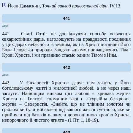
[1]
Йоан Дамаскин,
Точний виклад православної віри
, IV,13.
441
Друк
441 Святі Отці, не досліджуючи способу освячення
євхаристійних дарів, наголошують на правдивості поєднання
у цих дарах небесного із земним, як і в Христі поєднані Його
Божа і людська природи. Завдяки -цьому, причащаючись Тіла і
Крові Христа, і ми правдиво стаємо одним Тілом з Ним.
442
Друк
442 У Євхаристії Христос дарує нам участь у Його
боголюдському житті з милостивої любові, а не через наші
заслуги. Найвищим виявом цієї любові є кривава жертва
Христа на Голготі, спомином якої є літургійна безкровна
жертва – Євхаристія. «Знайте, що не тлінним золотом чи
сріблом ви були вибавлені від вашого життя суєтного, яке ви
прийняли від батьків ваших, а дорогоцінною кров’ю Христа,
непорочного й чистого ягняти» (1 Пт. 1, 18-19).
443