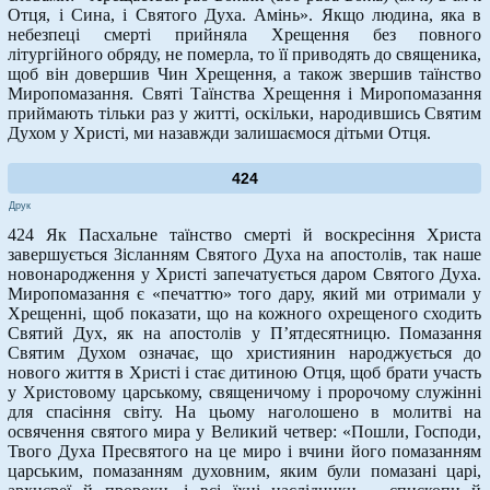
Отця, і Сина, і Святого Духа. Амінь». Якщо людина, яка в
небезпеці смерті прийняла Хрещення без повного
літургійного обряду, не померла, то її приводять до священика,
щоб він довершив Чин Хрещення, а також звершив таїнство
Миропомазання. Святі Таїнства Хрещення і Миропомазання
приймають тільки раз у житті, оскільки, народившись Святим
Духом у Христі, ми назавжди залишаємося дітьми Отця.
424
Друк
424 Як Пасхальне таїнство смерті й воскресіння Христа
завершується Зісланням Святого Духа на апостолів, так наше
новонародження у Христі запечатується даром Святого Духа.
Миропомазання є «печаттю» того дару, який ми отримали у
Хрещенні, щоб показати, що на кожного охрещеного сходить
Святий Дух, як на апостолів у П’ятдесятницю. Помазання
Святим Духом означає, що християнин народжується до
нового життя в Христі і стає дитиною Отця, щоб брати участь
у Христовому царському, священичому і пророчому служінні
для спасіння світу. На цьому наголошено в молитві на
освячення святого мира у Великий четвер: «Пошли, Господи,
Твого Духа Пресвятого на це миро і вчини його помазанням
царським, помазанням духовним, яким були помазані царі,