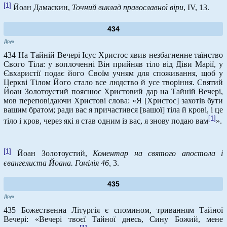
[1]
Йоан Дамаскин,
Точний виклад православної віри
, IV, 13.
434
Друк
434 На Тайній Вечері Ісус Христос явив незбагненне таїнство
Свого Тіла: у воплоченні Він прийняв тіло від Діви Марії, у
Євхаристії подає його Своїм учням для споживання, щоб у
Церкві Тілом Його стало все людство й усе творіння. Святий
Йоан Золотоустий пояснює Христовий дар на Тайній Вечері,
мов переповідаючи Христові слова: «Я [Христос] захотів бути
вашим братом; ради вас я причастився [вашої] тіла й крові, і це
[1]
тіло і кров, через які я став одним із вас, я знову подаю вам
».
[1]
Йоан Золотоустий,
Коментар на святого апостола і
євангелиста Йоана. Гомілія 46,
3.
435
Друк
435 Божественна Літургія є спомином, триванням Тайної
Вечері: «Вечері твоєї Тайної днесь, Сину Божий, мене