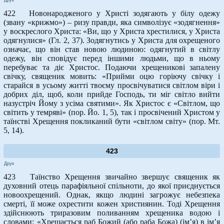
422 Новонародженого у Христі зодягають у білу одежу
(звану «крижмо») – ризу правди, яка символізує «зодягнення»
у воскреслого Христа: «Ви, що у Христа хрестилися, у Христа
одягнулися» (Гл. 2, 37). Зодягнутись у Христа для охрещеного
означає, що він став новою людиною: одягнутий в світлу
одежу, він сповідує перед іншими людьми, що в ньому
перебуває та діє Христос. Подаючи хрещеникові запалену
свічку, священик мовить: «Прийми оцю горіючу свічку і
старайся в усьому житті твоєму просвічуватися світлом віри і
добрих діл, щоб, коли прийде Господь, ти міг світло вийти
назустріч Йому з усіма святими». Як Христос є «Світлом, що
світить у темряві» (пор. Йо. 1, 5), так і просвічений Христом у
таїнстві Хрещення покликаний бути «світлом світу» (пор. Мт.
5, 14).
423
Друк
423 Таїнство Хрещення звичайно звершує священик як
духовний отець парафіяльної спільноти, до якої приєднується
новоохрещений. Однак, якщо людині загрожує небезпека
смерті, її може охрестити кожен християнин. Тоді Хрещення
здійснюють триразовим поливанням хрещеника водою і
словами: «Хрещається раб Божий (або раба Божа) (ім’я) в ім’я