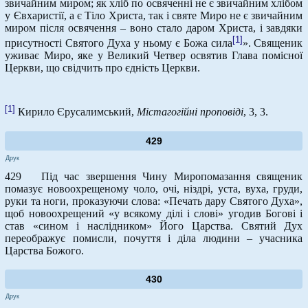
звичайним миром; як хліб по освяченні не є звичайним хлібом
у Євхаристії, а є Тіло Христа, так і святе Миро не є звичайним
миром після освячення – воно стало даром Христа, і завдяки
[1]
присутності Святого Духа у ньому є Божа сила
». Священик
уживає Миро, яке у Великий Четвер освятив Глава помісної
Церкви, що свідчить про єдність Церкви.
[1]
Кирило Єрусалимський,
Містагогійні проповіді
, 3, 3.
429
Друк
429 Під час звершення Чину Миропомазання священик
помазує новоохрещеному чоло, очі, ніздрі, уста, вуха, груди,
руки та ноги, проказуючи слова: «Печать дару Святого Духа»,
щоб новоохрещений «у всякому ділі і слові» угодив Богові і
став «сином і наслідником» Його Царства. Святий Дух
переображує помисли, почуття і діла людини – учасника
Царства Божого.
430
Друк