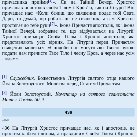
[1]
причасника прийми
». Як на Тайній Вечері Христос
причащав апостолів своїм Тілом і Кров’ю, так на Літургії Він
причащає нас: «Коли бачиш, що священик подає тобі Святі
Дари, то думай, що робить це не священик, а сам Христос
[2]
простягає до тебе руки
». Ікона Причастя апостолів, як і ікона
Тайної Вечері, зображає те, що відбувається на Літургії:
Христос причащає Своїм Тілом і Кров’ю апостолів, які
представляють усіх вірних. На Літургії перед Причастям
священик молиться: «Сподоби нас могутньою Твоєю рукою
подати нам пречисте Твоє Тіло і чесну Кров, а через нас усім
людям».
[1]
Служебник
, Божественна Літургія святого отця нашого
Йоана Золотоустого, Молитва перед Святим Причастям
.
[2]
Йоан Золотоустий,
Коментар на святого євангелиста
Матея. Гомілія 50,
3.
436
Друк
436 На Літургії Христос причащає нас, як і апостолів, не
простим хлібом і вином, а правдивим Своїм Тілом і Кров’ю.