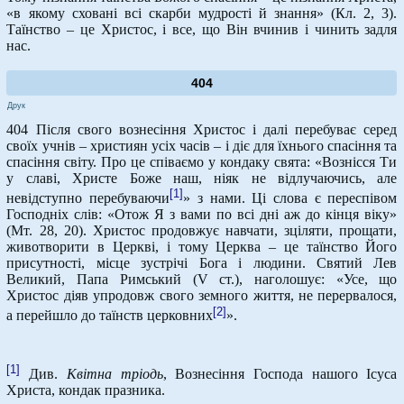
«в якому сховані всі скарби мудрості й знання» (Кл. 2, 3).
Таїнство – це Христос, і все, що Він вчинив і чинить задля
нас.
404
Друк
404 Після свого вознесіння Христос і далі перебуває серед
своїх учнів – християн усіх часів – і діє для їхнього спасіння та
спасіння світу. Про це співаємо у кондаку свята: «Вознісся Ти
у славі, Христе Боже наш, ніяк не відлучаючись, але
[1]
невідступно перебуваючи
» з нами. Ці слова є переспівом
Господніх слів: «Отож Я з вами по всі дні аж до кінця віку»
(Мт. 28, 20). Христос продовжує навчати, зціляти, прощати,
животворити в Церкві, і тому Церква – це таїнство Його
присутності, місце зустрічі Бога і людини. Святий Лев
Великий, Папа Римський (V ст.), наголошує: «Усе, що
Христос діяв упродовж свого земного життя, не перервалося,
[2]
а перейшло до таїнств церковних
».
[1]
Див.
Квітна тріодь
, Вознесіння Господа нашого Ісуса
Христа, кондак празника.