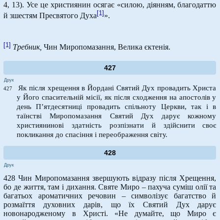
4, 13). Усе це християнин осягає «силою, діянням, благодаттю
[1]
й зшестям Пресвятого Духа
».
[1]
Требник,
Чин Миропомазання, Велика єктенія.
427
Друк
Як після хрещення в Йордані Святий Дух провадить Христа
427
у Його спасительній місії, як після сходження на апостолів у
день П’ятдесятниці провадить спільноту Церкви, так і в
таїнстві Миропомазання Святий Дух дарує кожному
християнинові здатність розпізнати й здійснити своє
покликання до спасіння і переображення світу.
428
Друк
428 Чин Миропомазання звершують відразу після Хрещення,
бо де життя, там і дихання. Святе Миро – пахуча суміш олії та
багатьох ароматичних речовин – символізує багатство й
розмаїття духовних дарів, що їх Святий Дух дарує
новонародженому в Христі. «Не думайте, що Миро є