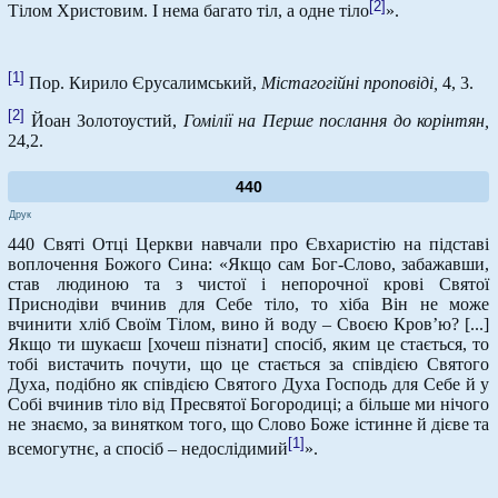
[2]
Тілом Христовим. І нема багато тіл, а одне тіло
».
[1]
Пор. Кирило Єрусалимський,
Містагогійні проповіді,
4, 3.
[2]
Йоан Золотоустий,
Гомілії на Перше послання до корінтян,
24,2.
440
Друк
440 Святі Отці Церкви навчали про Євхаристію на підставі
воплочення Божого Сина: «Якщо сам Бог-Слово, забажавши,
став людиною та з чистої і непорочної крові Святої
Приснодіви вчинив для Себе тіло, то хіба Він не може
вчинити хліб Своїм Тілом, вино й воду – Своєю Кров’ю? [...]
Якщо ти шукаєш [хочеш пізнати] спосіб, яким це стається, то
тобі вистачить почути, що це стається за співдією Святого
Духа, подібно як співдією Святого Духа Господь для Себе й у
Собі вчинив тіло від Пресвятої Богородиці; а більше ми нічого
не знаємо, за винятком того, що Слово Боже істинне й дієве та
[1]
всемогутнє, а спосіб – недослідимий
».