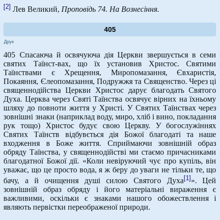
[2]
Лев Великий,
Проповідь 74. На Вознесіння
.
405
Друк
405 Спасаюча й освячуюча дія Церкви звершується в семи
святих Таїнст-вах, що їх установив Христос. Святими
Таїнствами є Хрещення, Миропомазання, Євхаристія,
Покаяння, Єлеопомазання, Подружжя та Священство. Через ці
священнодійства Церкви Христос дарує благодать Святого
Духа. Церква через Святі Таїнства освячує вірних на їхньому
шляху до повноти життя у Христі. У Святих Таїнствах через
зовнішні знаки (наприклад воду, миро, хліб і вино, покладання
рук тощо) Христос будує свою Церкву. У богослужіннях
Святих Таїнств відбувється дія Божої благодаті та наше
входження в Боже життя. Сприймаючи зовнішній образ
обряду Таїнства, у священнодійстві ми стаємо причасниками
благодатної Божої дії. «Коли невіруючий чує про купіль, він
уважає, що це просто вода, я ж беру до уваги не тільки те, що
[1]
бачу, а й очищення душі силою Святого Духа
». Цей
зовнішній образ обряду і його матеріальні вираження є
важливими, оскільки є знаками нашого обожествлення і
являють первістки переображеної природи.