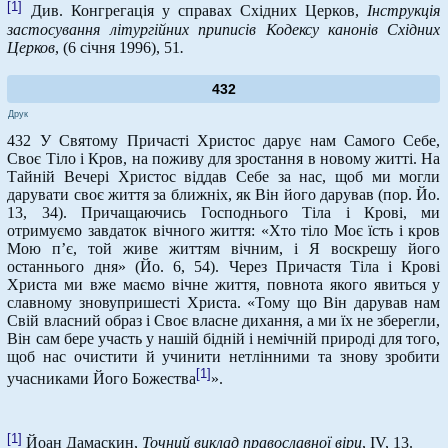
[1]
Див. Конгрегація у справах Східних Церков,
Інструкція
застосування літургійних приписів Кодексу канонів Східних
Церков
, (6 січня 1996), 51
.
432
Друк
432 У Святому Причасті Христос дарує нам Самого Себе,
Своє Тіло і Кров, на поживу для зростання в новому житті. На
Тайній Вечері Христос віддав Себе за нас, щоб ми могли
дарувати своє життя за ближніх, як Він його дарував (пор. Йо.
13, 34). Причащаючись Господнього Тіла і Крові, ми
отримуємо завдаток вічного життя: «Хто тіло Моє їсть і кров
Мою п’є, той живе життям вічним, і Я воскрешу його
останнього дня» (Йо. 6, 54). Через Причастя Тіла і Крові
Христа ми вже маємо вічне життя, повнота якого явиться у
славному зновупришесті Христа. «Тому що Він дарував нам
Свій власний образ і Своє власне дихання, а ми їх не зберегли,
Він сам бере участь у нашій бідній і немічній природі для того,
щоб нас очистити й учинити нетлінними та знову зробити
[1]
учасниками Його Божества
».
[1]
Йоан Дамаскин,
Точний виклад православної віри
, IV, 13.