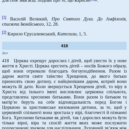
для себе змагаєш: подбай про те, що корисне
».
[1]
Василій Великий,
Про Святого Духа. До Амфілохія,
єпископа Іконійського
, 12, 28.
[2]
Кирило Єрусалимський,
Катехизи
, 1, 5.
418
Друк
418 Церква охрещує дорослих і дітей, щоб увести їх у нове
життя в Христі. Церква хрестить дітей – носіїв Божого образу,
щоб вони отримали благодать богоуподібнення. Разом із
даром життя святе таїнство Хрещення, до якого батьки
приносять свою дитину, є найціннішим даром, котрий вони
можуть їй дати. Коли звершується Хрещення дітей, то віру в
Христа від їхнього імені висловлює церковна спільнота,
представлена хресними батьками. Вони разом із батьком та
матір’ю беруть на себе відповідальність перед Богом і
Церквою за християнське виховання дитини, за те, щоб у
церковній спільноті вона зростала у вірі, благочесті й пізнанні
Бога. Хресними батьками як дітей, так і дорослих можуть бути
тільки вірні, віра та спосіб життя яких може послужити
похресникові зразком для наслідування. Духовний зв’язок між