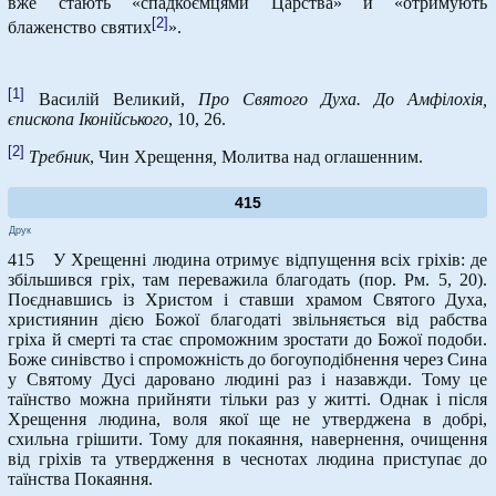
вже стають «спадкоємцями Царства» й «отримують
[2]
блаженство святих
».
[1]
Василій Великий,
Про Святого Духа. До Амфілохія,
єпископа Іконійського
, 10, 26.
[2]
Требник
, Чин Хрещення
,
Молитва над оглашенним.
415
Друк
415 У Хрещенні людина отримує відпущення всіх гріхів: де
збільшився гріх, там переважила благодать (пор. Рм. 5, 20).
Поєднавшись із Христом і ставши храмом Святого Духа,
християнин дією Божої благодаті звільняється від рабства
гріха й смерті та стає спроможним зростати до Божої подоби.
Боже синівство і спроможність до богоуподібнення через Сина
у Святому Дусі даровано людині раз і назавжди. Тому це
таїнство можна прийняти тільки раз у житті. Однак і після
Хрещення людина, воля якої ще не утверджена в добрі,
схильна грішити. Тому для покаяння, навернення, очищення
від гріхів та утвердження в чеснотах людина приступає до
таїнства Покаяння.