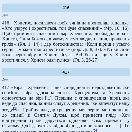
416
Друк
416 Христос, посилаючи своїх учнів на проповідь, запевняє:
«Хто увірує і охреститься, той буде спасенний» (Мр. 16, 16).
Щоб прийняти спасенний дар Хрещення, необхідна віра в
Христа, Сина Божого, в якому маємо «відкуплення, прощення
гріхів» (Кл. 1, 14) і дар богосинівства: «Коли віриш з усього
серця – можна тобі охреститись» (пор. Ді. 8, 37). «Усі ви сини
Божі через віру в Христа Ісуса. Всі бо ви, що у Христа
хрестилися, у Христа одягнулися» (Гл. 3, 26-27).
417
Друк
417 «Віра і Хрещення – два споріднені й нероздільні шляхи
спасіння: віра удосконалюється Хрещенням, а Хрещення
основується на вірі [...]. Першим є сповідування (віри), яке
веде до спасіння, за ним слідує Хрещення, яке запечатує нашу
[1]
згоду
». Прийнявши дар хрещення, мов зерно, ми покликані
до співдії зі Святим Духом, щоб принести плід: «Хоч
відпущення гріхів дарується однаково всім, причастя у
Святому Дусі дарується відповідно до віри кожного […]. Ти
[2]