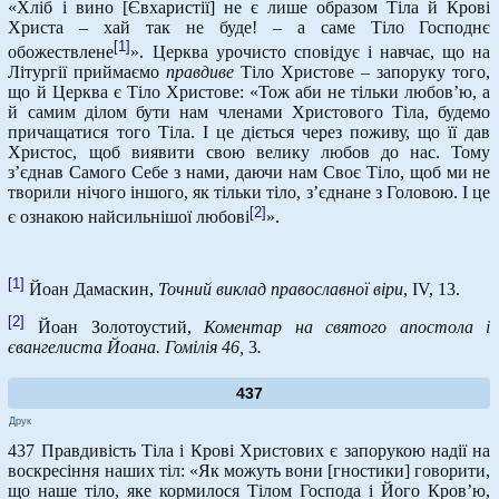
«Хліб і вино [Євхаристії] не є лише образом Тіла й Крові
Христа – хай так не буде! – а саме Тіло Господнє
[1]
обожествлене
». Церква урочисто сповідує і навчає, що на
Літургії приймаємо
правдиве
Тіло Христове – запоруку того,
що й Церква є Тіло Христове: «Тож аби не тільки любов’ю, а
й самим ділом бути нам членами Христового Тіла, будемо
причащатися того Тіла. І це діється через поживу, що її дав
Христос, щоб виявити свою велику любов до нас. Тому
з’єднав Самого Себе з нами, даючи нам Своє Тіло, щоб ми не
творили нічого іншого, як тільки тіло, з’єднане з Головою. І це
[2]
є ознакою найсильнішої любові
».
[1]
Йоан Дамаскин,
Точний виклад православної віри
, IV, 13.
[2]
Йоан Золотоустий,
Коментар на святого апостола і
євангелиста Йоана. Гомілія 46,
3
.
437
Друк
437 Правдивість Тіла і Крові Христових є запорукою надії на
воскресіння наших тіл: «Як можуть вони [гностики] говорити,
що наше тіло, яке кормилося Тілом Господа і Його Кров’ю,