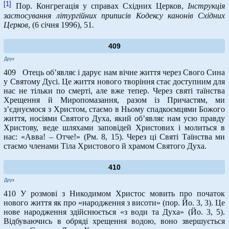
[1]
Пор. Конгрегація у справах Східних Церков,
Інструкція
застосування літургійних приписів Кодексу канонів Східних
Церков
, (6 січня 1996), 51
.
409
Друк
409 Отець об’являє і дарує нам вічне життя через Свого Сина
у Святому Дусі. Це життя нового творіння стає доступним для
нас не тільки по смерті, але вже тепер. Через святі таїнства
Хрещення й Миропомазання, разом із Причастям, ми
з’єднуємося з Христом, стаємо в Ньому спадкоємцями Божого
життя, носіями Святого Духа, який об’являє нам усю правду
Христову, веде шляхами заповідей Христових і молиться в
нас: «Авва! – Отче!» (Рм. 8, 15). Через ці Святі Таїнства ми
стаємо членами Тіла Христового й храмом Святого Духа.
410
Друк
410 У розмові з Никодимом Христос мовить про початок
нового життя як про «народження з висоти» (пор. Йо. 3, 3). Це
нове народження здійснюється «з води та Духа» (Йо. 3, 5).
Відбуваючись в обряді хрещення водою, воно звершується