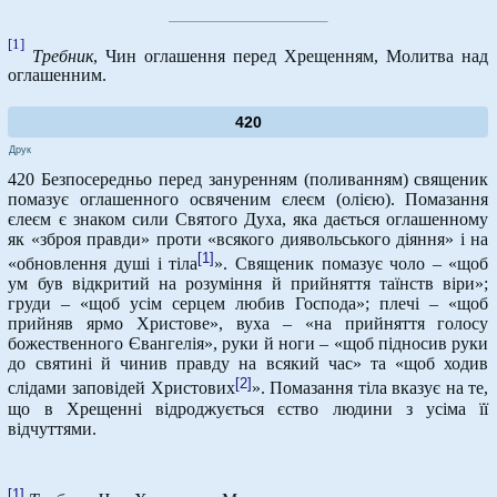
[1]
Требник
, Чин оглашення перед Хрещенням, Молитва над
оглашенним.
420
Друк
420 Безпосередньо перед зануренням (поливанням) священик
помазує оглашенного освяченим єлеєм (олією). Помазання
єлеєм є знаком сили Святого Духа, яка дається оглашенному
як «зброя правди» проти «всякого диявольського діяння» і на
[1]
«обновлення душі і тіла
». Священик помазує чоло – «щоб
ум був відкритий на розуміння й прийняття таїнств віри»;
груди – «щоб усім серцем любив Господа»; плечі – «щоб
прийняв ярмо Христове», вуха – «на прийняття голосу
божественного Євангелія», руки й ноги – «щоб підносив руки
до святині й чинив правду на всякий час» та «щоб ходив
[2]
слідами заповідей Христових
». Помазання тіла вказує на те,
що в Хрещенні відроджується єство людини з усіма її
відчуттями.
[1]