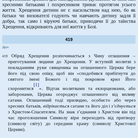
хресними батьками і похресником триває протягом усього
життя. Хрещення дитини не є насильством над нею, бо як
батьки чи вихователі годують чи навчають дитину задля її
добра, так само і віруючі батьки, приводячи її до таїнства
Хрещення, відкривають для неї життя у Бозі.
419
Друк
Обряд Хрещення розпочинається з Чину оглашення –
419
приготування людини до Хрещення. У вступній молитві з
покладанням руки священика на оглашенного Церква бере
його під свою опіку, щоб він «сподобився прибігнути до
святого імені Божого і під покровом крил Його
[1]
схоронитися
». Відтак молитвами та екзорцизмами, або
заборонами, Церква огороджує оглашенного від впливу
сатани. Оглашенний тоді прилюдно, особисто або через
хресних батьків,
відрікається
сатани та його діл і
з’єднується
з Христом-Спасителем. На знак з’єднання з Христом він під
час проголошення Символу віри переходить від притвору
(символу світу) до середини храму (символу Христової
Церкви).