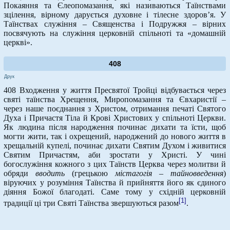
Покаяння та Єлеопомазання, які називаються Таїнствами
зцілення, вірному дарується духовне і тілесне здоров’я. У
Таїнствах служіння – Священства і Подружжя – вірних
посвячують на служіння церковній спільноті та «домашній
церкві».
408
Друк
408 Входження у життя Пресвятої Тройці відбувається через
святі таїнства Хрещення, Миропомазання та Євхаристії –
через наше поєднання з Христом, отримання печаті Святого
Духа і Причастя Тіла й Крові Христових у спільноті Церкви.
Як людина після народження починає дихати та їсти, щоб
могти жити, так і охрещений, народжений до нового життя в
хрещальній купелі, починає дихати Святим Духом і живитися
Святим Причастям, аби зростати у Христі. У чині
богослужіння кожного з цих Таїнств Церква через молитви й
обряди
вводить
(грецькою
містагогія – тайновведення
)
віруючих у розуміння Таїнства й прийняття його як єдиного
діяння Божої благодаті. Саме тому у східній церковній
[1]
традиції ці три Святі Таїнства звершуються разом
.