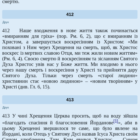
смертю.
412
Друк
412 Наше входження в нове життя також починається
«вмиранням для гріха» (пор. Рм. 6, 2), що є вмиранням із
Христом, а завершується воскресінням із Христом: «Ми
поховані з Ним через Хрещення на смерть, щоб, як Христос
воскрес із мертвих славою Отця, ми теж жили новим життям»
(Рм. 6, 4). Своєю смертю й воскресінням та зісланням Святого
Духа Христос увів нас у Боже життя. Ми входимо в нього
через нашу смерть і воскресіння у Христі та прийняття дару
Святого Духа. Тільки через смерть «старої людини»
християнин стає «новою людиною» – «новим творінням» у
Христі (див. Гл. 6, 15).
413
Друк
413 У чині Хрещення Церква просить, щоб на воду зійшла
[1]
«благодать спасіння й благословення Йорданове
», аби в
цьому Хрещенні звершилося те саме, що було явлене на
Йордані, коли Отець у Святому Дусі назвав Ісуса Христа своїм
Сином улюбленим. Тим, Ким явився Христос, – Сином