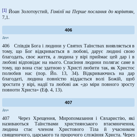
[1]
Йоан Золотоустий,
Гомілії на Перше послання до корінтян,
7,1.
406
Друк
406 Співдія Бога і людини у Святих Таїнствах виявляється в
тому, що Бог відкривається в любові, дарує людині свою
благодать, своє життя, а людина у вірі приймає цей дар і в
любові відповідає на нього. Спасіння людини полягає саме в
тому, що вона стає здатною у Христі любити так, як Христос
полюбив нас (пор. Йо. 13, 34). Відкриваючись на дар
благодаті, людина повністю віддається волі Божій, щоб
зростати у вірі, надії та любові аж «до міри повного зросту
повноти Христа» (Еф. 4, 13).
407
Друк
407 Через Хрещення, Миропомазання і Євхаристію, які
називаються Таїнствами християнського втаємничення,
людина стає членом Христового Тіла й учасником
священичого, царського та пророчого служіння Христа. Через