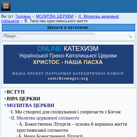
Ви тут:
Головна
МОЛИТВА ЦЕРКВИ
ІІ. Молитва церковної
спільноти
В. Таїнства християнського життя
Шукати в катехизмі
ВСТУП
ВІРА ЦЕРКВИ
МОЛИТВА ЦЕРКВИ
І. Ми створені для спілкування і сопричастя з Богом
ІІ. Молитва церковної спільноти
А. Божественна Літургія – основа й вершина життя
християнської спільноти
Б. Чини Божественної Літургії