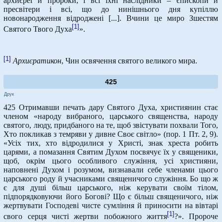
архиєреї й пророки, і всі їхні наслідники – єпископи й
пресвітери і всі, що до нинішнього дня купіллю
новонародження відроджені [...]. Вчини це миро Зшестям
[1]
Святого Твого Духа
».
[1]
Архиєратикон
, Чин освячення святого великого мира.
425
Друк
425 Отримавши печать дару Святого Духа, християнин стає
членом «народу вибраного, царського священства, народу
святого, люду, придбаного на те, щоб звістувати похвали Того,
Хто покликав з темряви у дивне Своє світло» (пор. 1 Пт. 2, 9).
«Усіх тих, хто відродилися у Христі, знак хреста робить
царями, а помазання Святим Духом посвячує їх у священики,
щоб, окрім цього особливого служіння, усі християни,
наповнені Духом і розумом, визнавали себе членами цього
царського роду й учасниками священичого служіння. Бо що ж
є для душі більш царського, ніж керувати своїм тілом,
підпорядковуючи його Богові? Що є більш священичого, ніж
жертвувати Господеві чисте сумління й приносити на вівтарі
[1]
свого серця чисті жертви побожного життя
?». Пророче