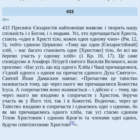
433
Друк
433 Пресвята Євхаристія найповніше виявляє і творить нашу
спільність і з Богом, і з людьми. Усі, хто причащається Христа,
стають «одне в Христі тіло, кожен один одному член» (Рм. 12,
5), тобто єдиною Церквою: «Тому що один [Євхаристійний]
хліб, – нас багато становить одне [Христове] тіло, бо всі ми
беремо участь у одному хлібі» (1 Кр. 10, 17). Це саме
сповідуємо в Анафорі Літургії святого Василія Великого, коли
просимо: «Нас усіх, що від одного Хліба і Чаші причащаємося,
з’єднай одного з одним на причастя єдиного Духа Святого».
Святий Йоан Дамаскин навчає: «Причастям це таїнство
називається тому, що через нього ми причащаємося Божества
Ісуса. А сопричастям воно називається – і дійсно є – тому, що
через нього ми входимо в сопричастя з Христом, беручи
участь як у Його тілі, так і в Божестві. Водночас, через це
Таїнство входимо в сопричастя і єднаємось одні з одними, бо
як ми причащаємось одного хліба, так усі стаємо єдиним
Тілом Христовим і єдиною Кров’ю та членами одні одних,
[1]
будучи співтілесними Христові
».