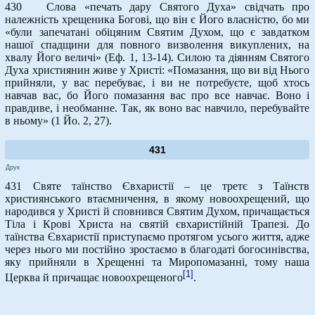
430 Слова «печать дару Святого Духа» свідчать про
належність хрещеника Богові, що він є Його власністю, бо ми
«були запечатані обіцяним Святим Духом, що є завдатком
нашої спадщини для повного визволення викуплених, на
хвалу Його величі» (Еф. 1, 13-14). Силою та діянням Святого
Духа християнин живе у Христі: «Помазання, що ви від Нього
прийняли, у вас перебуває, і ви не потребуєте, щоб хтось
навчав вас, бо Його помазання вас про все навчає. Воно і
правдиве, і необманне. Так, як воно вас навчило, перебувайте
в ньому» (1 Йо. 2, 27).
431
Друк
431 Святе таїнство Євхаристії – це третє з Таїнств
християнського втаємничення, в якому новоохрещений, що
народився у Христі й сповнився Святим Духом, причащається
Тіла і Крові Христа на святій євхаристійній Трапезі. До
таїнства Євхаристії приступаємо протягом усього життя, адже
через нього ми постійно зростаємо в благодаті богосинівства,
яку прийняли в Хрещенні та Миропомазанні, тому наша
[1]
Церква й причащає новоохрещеного
.