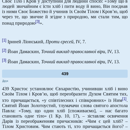
Своє Тіло і Кров у доступний для людини спосіб: «Тому що в
людей звичайним є їсти хліб і пити воду й вино, Він поєднав
із ними Своє Божество й учинив їх Своїм Тілом і Кров’ю, щоб
через те, що звичне й згідне з природою, ми стали тим, що
[3]
понад природою
».
[1]
Іриней Ліонський,
Проти єресей
, IV, 7.
[2]
Йоан Дамаскин,
Точний виклад православної віри
, IV, 13.
[3]
Йоан Дамаскин,
Точний виклад православної віри
, IV, 13.
439
Друк
439 Христос установлює Євхаристію, учинивши хліб і вино
Своїм Тілом і Кров’ю, щоб переобразити Духом Святим тих,
[1]
хто причащається, «у співтілесних і співкровних» із Ним
.
Святий Йоан Золотоустий, тлумачачи слова святого апостола
Павла: «Тому, що один хліб [споживаємо], – нас багато
становить одне тіло» (1 Кр. 10, 17), – зіставляє освячення
Дарів із переображенням причасників: «Чим є цей хліб? –
Тілом Христовим. Чим стають ті, хто причащається його? –