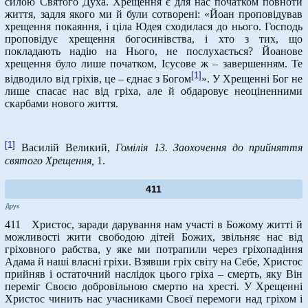
силою Святого Духа. Хрещення є для нас початком повноти
життя, задля якого ми й були сотворені: «Йоан проповідував
хрещення покаяння, і ціла Юдея сходилася до нього. Господь
проповідує хрещення богосинівства, і хто з тих, що
покладають надію на Нього, не послухається? Йоанове
хрещення було лише початком, Ісусове ж – завершенням. Те
[1]
відводило від гріхів, це – єднає з Богом
». У Хрещенні Бог не
лише спасає нас від гріха, але й обдаровує неоціненними
скарбами нового життя.
[1]
Василій Великий,
Гомілія 13. Заохочення до прийняття
святого Хрещення,
1.
411
Друк
411 Христос, заради дарування нам участі в Божому житті й
можливості жити свободою дітей Божих, звільняє нас від
гріховного рабства, у яке ми потрапили через гріхопадіння
Адама й наші власні гріхи. Взявши гріх світу на Себе, Христос
прийняв і остаточний наслідок цього гріха – смерть, яку Він
переміг Своєю добровільною смертю на хресті. У Хрещенні
Христос чинить нас учасниками Своєї перемоги над гріхом і