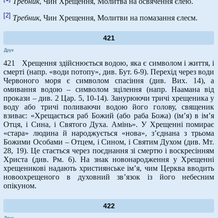
Требник
, Чин Хрещення, Молитва на освячення єлею.
[2]
Требник
, Чин Хрещення, Молитви на помазання єлеєм.
421
Друк
421 Хрещення здійснюється водою, яка є символом і життя, і
смерті (напр. «води потопу», див. Бут. 6-9). Перехід через води
Червоного моря є символом спасіння (див. Вих. 14), а
омивання водою – символом зцілення (напр. Наамана від
прокази – див. 2 Цар. 5, 10-14). Занурюючи тричі хрещеника у
воду або тричі поливаючи водою його голову, священик
взиває: «Хрещається раб Божий (або раба Божа) (ім’я) в ім’я
Отця, і Сина, і Святого Духа. Амінь». У Хрещенні помирає
«стара» людина й народжується «нова», з’єднана з трьома
Божими Особами – Отцем, і Сином, і Святим Духом (див. Мт.
28, 19). Це стається через поєднання зі смертю і воскресінням
Христа (див. Рм. 6). На знак новонародження у Хрещенні
хрещеникові надають християнське ім’я, чим Церква вводить
новоохрещеного в духовний зв’язок із його небесним
опікуном.
422
Друк