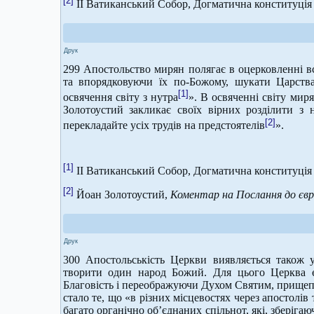
[2]
ІІ Ватиканський Собор, Догматична конституція
Друк
299 Апостольство мирян полягає в оцерковленні вс
та впорядковуючи їх по-Божому, шукати Царств
[1]
освячення світу з нутра
». В освяченні світу мир
Золотоустий закликає своїх вірних розділити з
[2]
перекладайте усіх трудів на предстоятелів
».
[1]
ІІ Ватиканський Собор, Догматична конституція
[2]
Йоан Золотоустий,
Коментар на Послання до євр
Друк
300 Апостольськість Церкви виявляється також у
творити один народ Божий. Для цього Церква є
Благовість і переображуючи Духом Святим, прищепл
стало те, що «в різних місцевостях через апостолів
багато органічно об’єднаних спільнот, які, зберіга