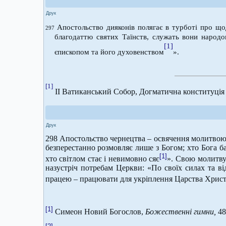
Друк
Апостольство дияконів полягає в турботі про щод
297
благодаттю святих Таїнств, служать вони народов
[1]
єпископом та його духовенством
».
[1]
ІІ Ватиканський Собор, Догматична конституці
Друк
298 Апостольство чернецтва – освячення молитвою в
безперестанно розмовляє лише з Богом; хто Бога ба
[1]
хто світлом стає і невимовно сяє
». Свою молитву
назустріч потребам Церкви: «По своїх силах та ві
працею – працювати для укріплення Царства Христо
[1]
Симеон Новий Богослов,
Божественні гимни,
48