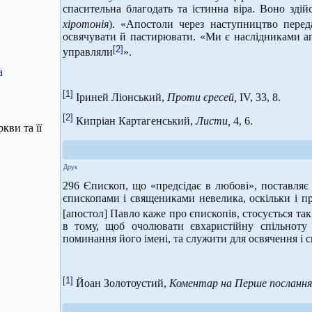
спасительна благодать та істинна віра. Воно зді
хіротонія
). «Апостоли через наступництво пере
освячувати й пастирювати. «Ми є наслідниками а
[2]
управляли
».
а
[1]
Іриней Ліонський,
Проти єресей,
ІV, 33, 8.
[2]
Кипріан Картагенський,
Листи,
4, 6.
кви та її
Друк
296 Єпископ, що «предсідає в любові», поставляє 
єпископами і священиками невелика, оскільки і пр
[апостол] Павло каже про єпископів, стосується та
в тому, щоб очолювати євхаристійну спільноту 
поминання його імені, та служити для освячення і 
[1]
Йоан Золотоустий,
Коментар на Перше послання 