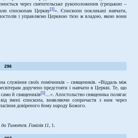
йснюється через святительське рукоположення (грецькою –
[1]
дали єпископам Церкву
». Єпископи покликані навчати,
постолів і управляємо Церквою тією ж владою, якою вони
296
на служіння своїх помічників – священиків. «Віддаль між
есвітерам доручено предстояти і навчати в Церкві. Те, що
[1]
к само й священиків
…». Апостольство священика полягає
від імені єпископа, виявляючи сопричастя з ним через
спасіння довіреного йому народу Божого.
до Тимотея. Гомілія 11
, 1.