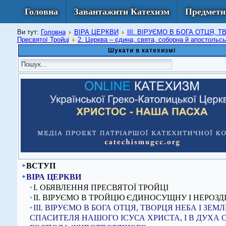
Головна
Завантажити Катехизм
Предметн
Ви тут:
Головна
ВІРА ЦЕРКВИ
ІІІ. ВІРУЄМО В БОГА ОТЦЯ,
Пресвятої Тройці
2. Церква – єдина, свята, соборна й апостольсь
Шукати в катехизмі
ВСТУП
ВІРА ЦЕРКВИ
I. ОБЯВЛЕННЯ ПРЕСВЯТОЇ ТРОЙЦІ
ІІ. ВІРУЄМО В ТРОЙЦЮ ЄДИНОСУЩНУ І НЕРОЗД
ІІІ. ВІРУЄМО В БОГА ОТЦЯ, ТВОРЦЯ НЕБА І ЗЕМЛІ,
СПАСИТЕЛЯ НАШОГО ІСУСА ХРИСТА, І В ДУХА 