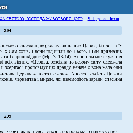
кти
В ДУХА СВЯТОГО, ГОСПОДА ЖИВОТВОРЯЩОГО
В. Церква – ікона
294
аїнською «посланців»), заснував на них Церкву й послав їх
о їх Сам хотів, і вони підійшли до Нього. І Він призначив
ати із проповіддю» (Мр. 3, 13-14). Апостольське служіння
ві всіх вірних. «Церква, розсіяна по всьому світу, одержала
 її зберігає і проповідує цю правду, неначе б вона мала одні
ристову Церкву «апостольською». Апостольськість Церкви
яконів, чернецтва і мирян, які взаємодіють заради спасіння
295
пи
, через яких передається апостольське спадкоємство –