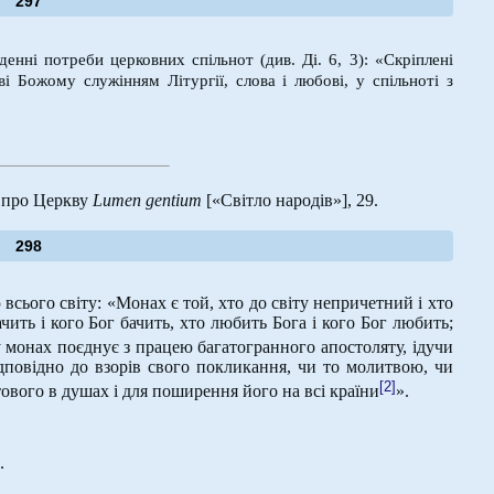
297
енні потреби церковних спільнот (див. Ді. 6, 3): «Скріплені
і Божому служінням Літургії, слова і любові, у спільноті з
я про Церкву
Lumen
gentium
[«Світло народів»], 29.
298
сього світу: «Монах є той, хто до світу непричетний і хто
чить і кого Бог бачить, хто любить Бога і кого Бог любить;
 монах поєднує з працею багатогранного апостоляту, ідучи
дповідно до взорів свого покликання, чи то молитвою, чи
[2]
вого в душах і для поширення його на всі країни
».
.