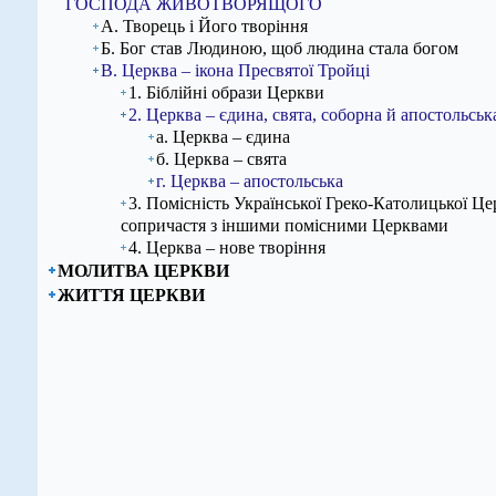
ГОСПОДА ЖИВОТВОРЯЩОГО
А. Творець і Його творіння
Б. Бог став Людиною, щоб людина стала богом
В. Церква – ікона Пресвятої Тройці
1. Біблійні образи Церкви
2. Церква – єдина, свята, соборна й апостольськ
а. Церква – єдина
б. Церква – свята
г. Церква – апостольська
3. Помісність Української Греко-Католицької Цер
сопричастя з іншими помісними Церквами
4. Церква – нове творіння
МОЛИТВА ЦЕРКВИ
ЖИТТЯ ЦЕРКВИ