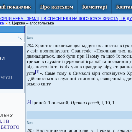
ий покажчик
Про катехизм
Коментарі
Конта
 ТВОРЦЯ НЕБА І ЗЕМЛІ, І В СПАСИТЕЛЯ НАШОГО ІСУСА ХРИСТА, І 
ка
г. Церква – апостольська
Друк
294 Христос покликав дванадцятьох апостолів (укр
у світ проповідувати Євангеліє: «Покликав тих, щ
дванадцятьох, щоб були при Ньому та щоб їх посил
триває в служінні церковної ієрархії та посланницт
від апостолів та їхніх учнів правдиву віру, старанно
[1]
уста
». Саме тому в Символі віри сповідуємо Х
здійснюється в служінні єпископів, священиків, ди
всього світу.
[1]
Іриней Ліонський,
Проти єресей,
І, 10, 1.
ІЛЬНУ
 І В
Друк
СВЯТОГО,
295 Наступниками апостолів у Церкві є
єписко