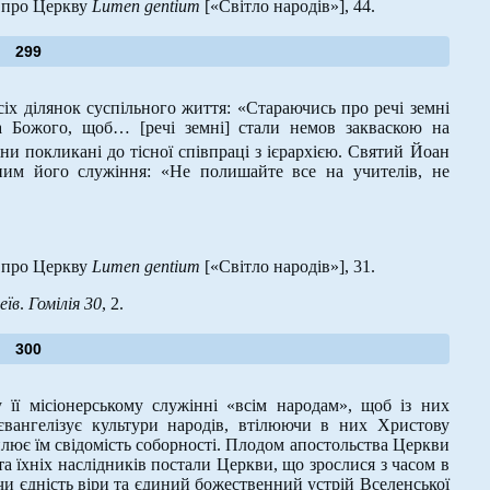
 про Церкву
Lumen
gentium
[«Світло народів»], 44.
299
іх ділянок суспільного життя: «Стараючись про речі земні
а Божого, щоб… [речі земні] стали немов закваскою на
яни покликані до тісної співпраці з ієрархією. Святий Йоан
 ним його служіння: «Не полишайте все на учителів, не
 про Церкву
Lumen
gentium
[«Світло народів»], 31.
еїв
.
Гомілія 30
, 2.
300
 її місіонерському служінні «всім народам», щоб із них
вангелізує культури народів, втілюючи в них Христову
ює їм свідомість соборності. Плодом апостольства Церкви
 та їхніх наслідників постали Церкви, що зрослися з часом в
ючи єдність віри та єдиний божественний устрій Вселенської