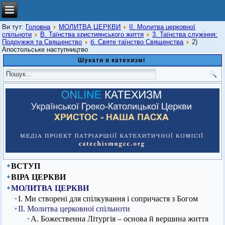
Ви тут:
Головна
МОЛИТВА ЦЕРКВИ
ІІ. Молитва церковної
спільноти
В. Таїнства християнського життя
3. Таїнства служіння:
Подружжя та Священство
б. Святе таїнство Священства
2)
Апостольське наступництво
Шукати в катехизмі
ВСТУП
ВІРА ЦЕРКВИ
МОЛИТВА ЦЕРКВИ
І. Ми створені для спілкування і сопричастя з Богом
ІІ. Молитва церковної спільноти
А. Божественна Літургія – основа й вершина життя