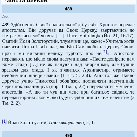
ЖИТТЯ ЦЕРКВИ
489
Друк
489 Здійснення Своєї спасительної дії у світі Христос передає
апостолам. Він доручає їм Свою Церкву, звертаючись до
Петра: «Паси мої ягнята […]. Паси мої вівці» (Йо. 21, 16-17).
Святий Йоан Золотоустий, тлумачачи це, каже: «Учитель хотів
навчити Петра і всіх нас, як Він Сам любить Церкву Свою,
[1]
щоб і ми виявили велику турботу про неї
». Апостоли
передають цю місію своїм наступникам: «Пасіте довірене вам
Боже стадо […] не як пануючі над вибраними, але бувши
зразком для стада. І як з’явиться Архипастир, отримаєте
нев’янучий вінець слави» (1 Пт. 5, 2-4). Апостол же Павло
доручає учню Тимотеєві обов’язок поставляти наступників
через покладання рук (пор. 1 Тм. 5, 22) і передавати їм учення
апостолів: «А що ти чув від мене при багатьох свідках, те
передай вірним людям, які будуть здібні інших теж навчити» (2
Тм. 2, 2).
[1]
Йоан Золотоустий,
Про священство,
2, 1.
490