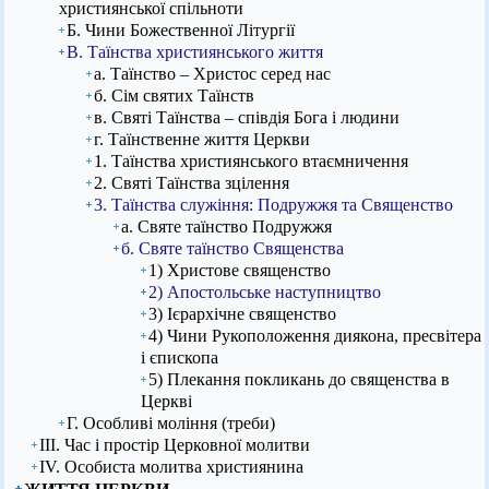
християнської спільноти
Б. Чини Божественної Літургії
В. Таїнства християнського життя
а. Таїнство – Христос серед нас
б. Сім святих Таїнств
в. Святі Таїнства – співдія Бога і людини
г. Таїнственне життя Церкви
1. Таїнства християнського втаємничення
2. Святі Таїнства зцілення
3. Таїнства служіння: Подружжя та Священство
а. Святе таїнство Подружжя
б. Святе таїнство Священства
1) Христове священство
2) Апостольське наступництво
3) Ієрархічне священство
4) Чини Рукоположення диякона, пресвітера
і єпископа
5) Плекання покликань до священства в
Церкві
Г. Особливі моління (треби)
ІІІ. Час і простір Церковної молитви
ІV. Особиста молитва християнина