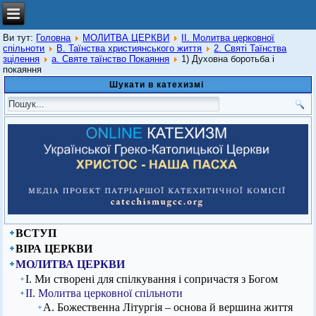
Ви тут:
Головна
МОЛИТВА ЦЕРКВИ
ІІ. Молитва церковної
спільноти
В. Таїнства християнського життя
2. Святі Таїнства
зцілення
а. Святе таїнство Покаяння
1) Духовна боротьба і
покаяння
Шукати в катехизмі
ВСТУП
ВІРА ЦЕРКВИ
МОЛИТВА ЦЕРКВИ
І. Ми створені для спілкування і сопричастя з Богом
ІІ. Молитва церковної спільноти
А. Божественна Літургія – основа й вершина життя