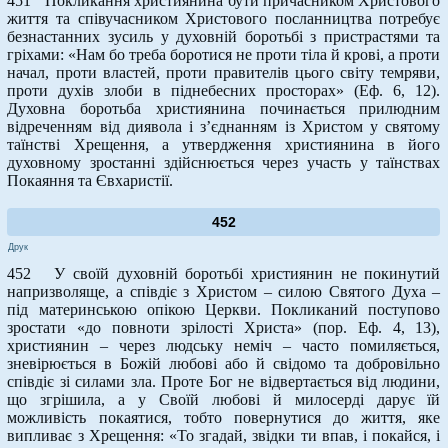
451 Покликання християнина бути причасником Христового
життя та співучасником Христового посланництва потребує
безнастанних зусиль у духовній боротьбі з пристрастями та
гріхами: «Нам бо треба боротися не проти тіла й крові, а проти
начал, проти властей, проти правителів цього світу темряви,
проти духів злоби в піднебесних просторах» (Еф. 6, 12).
Духовна боротьба християнина починається прилюдним
відреченням від диявола і з’єднанням із Христом у святому
таїнстві Хрещення, а утвердження християнина в його
духовному зростанні здійснюється через участь у таїнствах
Покаяння та Євхаристії.
452
Друк
452 У своїй духовній боротьбі християнин не покинутий
напризволяще, а співдіє з Христом – силою Святого Духа –
під материнською опікою Церкви. Покликаний поступово
зростати «до повноти зрілості Христа» (пор. Еф. 4, 13),
християнин – через людську неміч – часто помиляється,
зневірюється в Божій любові або й свідомо та добровільно
співдіє зі силами зла. Проте Бог не відвертається від людини,
що згрішила, а у Своїй любові й милосерді дарує їй
можливість покаятися, тобто повернутися до життя, яке
випливає з Хрещення: «То згадай, звідки ти впав, і покайся, і