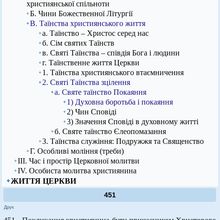
християнської спільноти
Б. Чини Божественної Літургії
В. Таїнства християнського життя
а. Таїнство – Христос серед нас
б. Сім святих Таїнств
в. Святі Таїнства – співдія Бога і людини
г. Таїнственне життя Церкви
1. Таїнства християнського втаємничення
2. Святі Таїнства зцілення
а. Святе таїнство Покаяння
1) Духовна боротьба і покаяння
2) Чин Сповіді
3) Значення Сповіді в духовному житті
б. Святе таїнство Єлеопомазання
3. Таїнства служіння: Подружжя та Священство
Г. Особливі моління (треби)
ІІІ. Час і простір Церковної молитви
ІV. Особиста молитва християнина
ЖИТТЯ ЦЕРКВИ
451
Друк