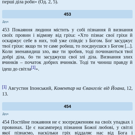
перші діла роби» (Од. 2, 5).
453
Друк
453 Покаяння людини містить у собі пізнання й визнання
своїх провин і відмову від гріха: «Хто пізнає свої гріхи й
оскаржує себе в них, той уже співдіє з Богом. Бог засуджує
твої гріхи: якщо ти те саме робиш, то поєднуєшся з Богом [...].
Коли зненавидиш зло, яке ти зробив, тоді починаються твої
добрі діла, бо ти засуджуєш свої злі діла. Визнання злих
вчинків – початок добрих вчинків. Тоді ти чиниш правду й
[1]
ідеш до світла
».
[1]
Августин Іпонський,
Коментар на Євангеліє від Йоана
, 12,
13.
454
Друк
454 Постійне покаяння не є зосередженням на своїх упадках і
провинах. Це є насамперед пізнання Божої любові, у світлі
якої пізнаємо, наскільки гріх віддаляє нас від Бога і