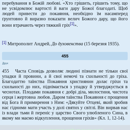
перебування в Божій любові. «Хто грішить, грішить тому, що
не усвідомлює вартості й ваги дару Божої благодаті. Щоб
людей привести до покаяння, необхідно їм насамперед
ґрунтовно й виразно показати велич Божого дару, що його
[1]
вони втрачають через тяжкий гріх
».
[1]
Митрополит Андрей,
До духовенства
(15 березня 1935).
455
Друк
455 Часта Сповідь дозволяє людині пізнати не тільки свої
упадки й провини, а й свої немочі та схильності до гріха.
Благодаттю таїнства Покаяння християнин долає гріхи та
схильності до них, піднімається з упадку й утверджується в
чеснотах. Плодами покаяння є добрі діла, милостиня, чистота
серця і жертовна любов. Даром таїнства Покаяння є прощення
від Бога й примирення з Ним: «Дякуйте Отцеві, який зробив
нас гідними мати участь у долі святих у світлі. Він вирвав нас
із влади тьми й переніс у царство Свого улюбленого Сина, в
якому ми маємо відкуплення, прощення гріхів» (Кл. 1, 12-14).