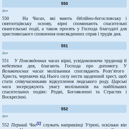
550
Друк
550 На
Часах
, які мають біблійно-богословську і
святоотцівську основу, вірні споминають спасительні
євангельські події, а також просять у Господа благодаті для
християнського сповнення повсякденних справ і трудів дня.
551
Друк
551 У
Повсякденних часах
вірні, усвідомлюючи труднощі й
небезпеки дня
,
благають Господа про допомогу. У
Великопосних часах
молільники споглядають Розп’ятого
Христа, черпаючи від Нього силу нести щоденний хрест, щоб
стати співучасниками відкуплення людського роду.
Царські
часи
зосереджують увагу молільників на найбільших
спасительних подіях: Різдві, Богоявленні та Страстях і
Воскресінні.
552
Друк
[1]
552
Перший
Час
служать наприкінці Утрені, оскільки він