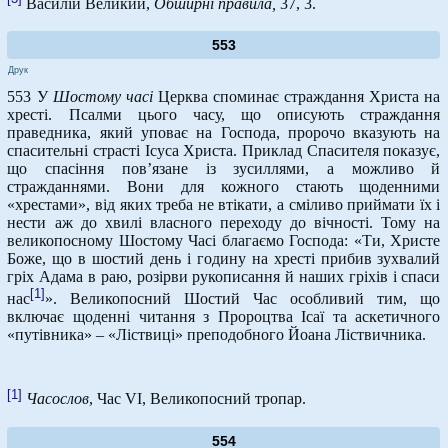
Василій Великий,
Обширні правила,
37, 3.
553
Друк
553 У
Шостому часі
Церква споминає страждання Христа на
хресті. Псалми цього часу, що описують страждання
праведника, який уповає на Господа, пророчо вказують на
спасительні страсті Ісуса Христа. Приклад Спасителя показує,
що спасіння пов’язане із зусиллями, а можливо й
стражданнями. Вони для кожного стають щоденними
«хрестами», від яких треба не втікати, а сміливо приймати їх і
нести аж до хвилі власного переходу до вічності. Тому на
великопосному Шостому Часі благаємо Господа: «Ти, Христе
Боже, що в шостий день і годину на хресті прибив зухвалий
гріх Адама в раю, розірви рукописання й наших гріхів і спаси
[1]
нас
». Великопосний Шостий Час особливий тим, що
включає щоденні читання з Пророцтва Ісаї та аскетичного
«путівника» – «Ліствиці» преподобного Йоана Ліствичника.
[1]
Часослов
, Час VI, Великопосний тропар.
554