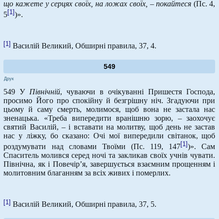
що кажете у серцях своїх, на ложах своїх, – покайтеся
(Пс. 4,
[1]
5
)».
[1]
Василій Великий, Обширні правила, 37, 4.
549
Друк
549 У
Північній
, чуваючи в очікуванні Пришестя Господа,
просимо Його про спокійну й безгрішну ніч. Згадуючи при
цьому й саму смерть, молимося, щоб вона не застала нас
зненацька. «Треба випередити вранішню зорю, – заохочує
святий Василій, – і вставати на молитву, щоб день не застав
нас у ліжку, бо сказано: Очі мої випередили світанок, щоб
[1]
роздумувати над словами Твоїми (Пс. 119, 147
)». Сам
Спаситель молився серед ночі та закликав своїх учнів чувати.
Північна, як і Повечір’я, завершується взаємним прощенням і
молитовним благанням за всіх живих і померлих.
[1]
Василій Великий, Обширні правила, 37, 5.