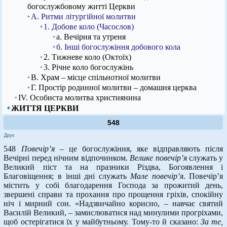
богослужбовому житті Церкви
А. Ритми літургійної молитви
1. Добове коло (Часослов)
а. Вечірня та утреня
б. Інші богослужіння добового кола
2. Тижневе коло (Октоїх)
3. Річне коло богослужінь
В. Храм – місце спільнотної молитви
Г. Простір родинної молитви – домашня церква
ІV. Особиста молитва християнина
ЖИТТЯ ЦЕРКВИ
548
Друк
548
Повечір’я
– це богослужіння, яке відправляють після
Вечірні перед нічним відпочинком.
Велике повечір’я
служать у
Великий піст та на празники Різдва, Богоявлення і
Благовіщення; в інші дні служать
Мале повечір’я
. Повечір’я
містить у собі благодарення Господа за прожитий день,
звершені справи та прохання про прощення гріхів, спокійну
ніч і мирний сон. «Надзвичайно корисно, – навчає святий
Василій Великий, – замислюватися над минулими прогріхами,
щоб остерігатися їх у майбутньому. Тому-то й сказано:
За те,