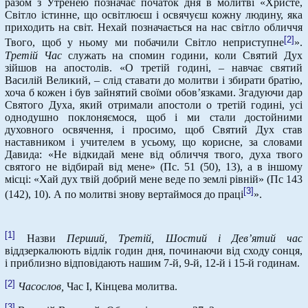
разом з Утренею позначає початок дня в молитві «Христе,
Світло істинне, що освітлюєш і освячуєш кожну людину, яка
приходить на світ. Нехай позначається на нас світло обличчя
[2]
Твого, щоб у ньому ми побачили Світло неприступне
».
Третій Час
служать на спомин години, коли Святий Дух
зійшов на апостолів. «О третій годині, – навчає святий
Василій Великий, – слід ставати до молитви і збирати братію,
хоча б кожен і був зайнятий своїми обов’язками. Згадуючи дар
Святого Духа, який отримали апостоли о третій годині, усі
однодушно поклоняємося, щоб і ми стали достойними
духовного освячення, і просимо, щоб Святий Дух став
наставником і учителем в усьому, що корисне, за словами
Давида: «Не відкидай мене від обличчя твого, духа твого
святого не відбирай від мене» (Пс. 51 (50), 13), а в іншому
місці: «Хай дух твій добрий мене веде по землі рівній» (Пс 143
[3]
(142), 10). А по молитві знову вертаймося до праці
».
[1]
Назви
Перший, Третій, Шостий і Дев’ятий час
віддзеркалюють відлік годин дня, починаючи від сходу сонця,
і приблизно відповідають нашим 7-й, 9-й, 12-й і 15-й годинам.
[2]
Часослов,
Час І, Кінцева молитва.
[3]