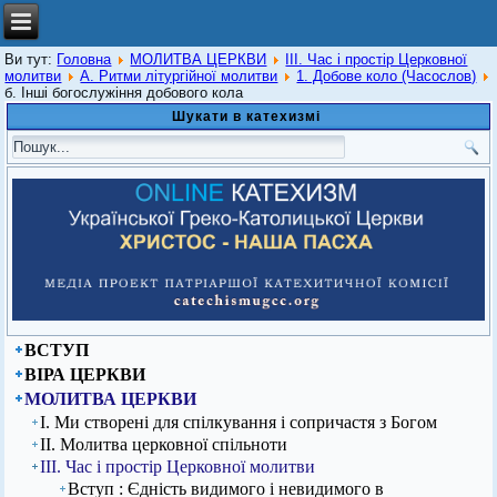
Ви тут:
Головна
МОЛИТВА ЦЕРКВИ
ІІІ. Час і простір Церковної
молитви
А. Ритми літургійної молитви
1. Добове коло (Часослов)
б. Інші богослужіння добового кола
Шукати в катехизмі
ВСТУП
ВІРА ЦЕРКВИ
МОЛИТВА ЦЕРКВИ
І. Ми створені для спілкування і сопричастя з Богом
ІІ. Молитва церковної спільноти
ІІІ. Час і простір Церковної молитви
Вступ : Єдність видимого і невидимого в