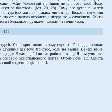
людині: «Син Чоловічий прийшов не для того, щоб Йому
куп за багатьох» (Мт. 20, 28). Тому все духовне життя
– «літургією життя». Таким чином до Божого служіння
енна стає нашою особистою літургією – служінням. Жити
Бога і ближнього думками, словами та вчинками.
724
тургії. У ній християнин, якому служить Господь, починає
 служіння дав Ісус Христос, коли на Тайній Вечері вмив
клад дав Я вам, щоб і ви так робили, як оце Я вам учинив»
та основою християнського життя. Отримуючи від Христа
 своїй щоденній діяльності.