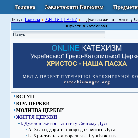
Головна
Завантажити Катехизм
Предметн
Ви тут:
Головна
ЖИТТЯ ЦЕРКВИ
І. Духовне життя – життя у С
Шукати в катехизмі
ВСТУП
ВІРА ЦЕРКВИ
МОЛИТВА ЦЕРКВИ
ЖИТТЯ ЦЕРКВИ
І. Духовне життя – життя у Святому Дусі
А. Знаки, дари та плоди дії Святого Духа
Б. Християнська мораль як літургія життя