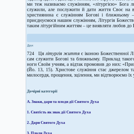
ми теж називаємо служінням, «літургією» Бога 
служили, але послужити й дати життя Своє на ви
християнина є служінням Богові і ближньому 
приєднуємося нашим служінням, Літургія Божеств
таким літургійним життям – це виявляти любов до 
Друк
724 Ця
літургія життя
є іконою Божественної Лі
сам служити Богові та ближньому. Приклад такого
ноги Своїм учням, а відтак промовив до них: «При
(Йо. 13, 15). Христове служіння стає джерелом 
милосердя, прощення, зцілення, ми відтворюємо їх у
Дочірні категорії
А. Знаки, дари та плоди дії Святого Духа
1. Святість як знак дії Святого Духа
2. Дари Святого Духа
3. Плоди Духа