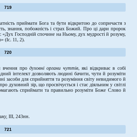
719
тність приймати Бога та бути відкритою до сопричастя з
ость, знання, побожність і страх Божий. Про ці дари пророк
: «Дух Господній спочине на Ньому, дух мудрості й розуму,
 (Іс. 11, 2).
720
ли вчення про
духовні органи чуттів
, які відкриває в собі
родний інтелект дозволяють людині бачити, чути й розуміти
ні засоби для сприйняття та розуміння світу невидимого й
о духовний зір, що просвічується і стає діяльним у світлі
опомагають сприймати та правильно розуміти Боже Слово й
ику,
ІІІ, 243нн.
721