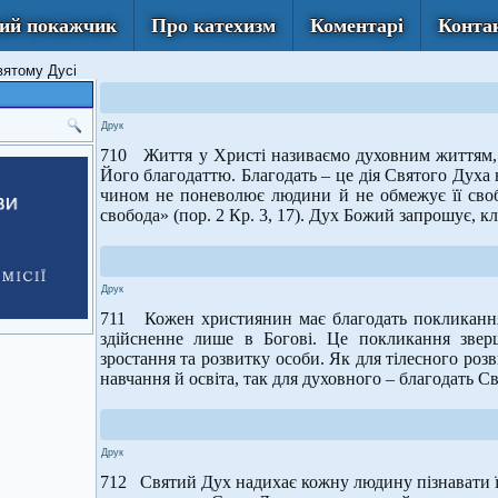
ий покажчик
Про катехизм
Коментарі
Конта
вятому Дусі
Друк
710 Життя у Христі називаємо духовним життям, 
Його благодаттю. Благодать – це дія Святого Духа
чином не поневолює людини й не обмежує її сво
свобода» (пор. 2 Кр. 3, 17). Дух Божий запрошує, 
Друк
711 Кожен християнин має благодать покликання
здійсненне лише в Богові. Це покликання звер
зростання та розвитку особи. Як для тілесного розв
навчання й освіта, так для духовного – благодать Св
Друк
712 Святий Дух надихає кожну людину пізнавати ї