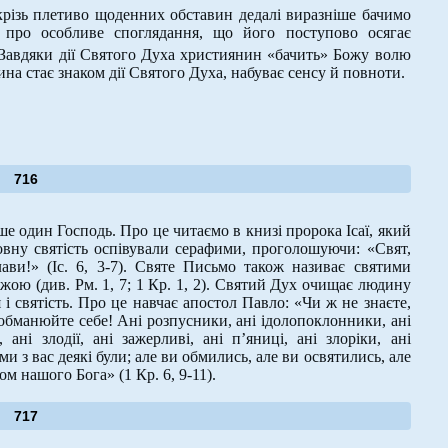
різь плетиво щоденних обставин дедалі виразніше бачимо
 про особливе споглядання, що його поступово осягає
 Завдяки дії Святого Духа християнин «бачить» Божу волю
ина стає знаком дії Святого Духа, набуває сенсу й повноти.
716
е один Господь. Про це читаємо в книзі пророка Ісаї, який
вну святість оспівували серафими, проголошуючи: «Свят,
ави!» (Іс. 6, 3-7). Святе Письмо також називає святими
жою (див. Рм. 1, 7; 1 Кр. 1, 2). Святий Дух очищає людину
 і святість. Про це навчає апостол Павло: «Чи ж не знаєте,
бманюйте себе! Ані розпусники, ані ідолопоклонники, ані
ні злодії, ані зажерливі, ані п’яниці, ані злоріки, ані
и з вас деякі були; але ви обмились, але ви освятились, але
м нашого Бога» (1 Кр. 6, 9-11).
717