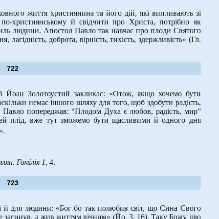
вного життя християнина та його дій, які випливають зі
по-християнському й свідчити про Христа, потрібно як
усиль людини. Апостол Павло так навчає про плоди Святого
, лагідність, доброта, вірність, тихість, здержливість» (Гл.
722
й Йоан Золотоустий закликає: «Отож, якщо хочемо бути
скільки немає іншого шляху для того, щоб здобути радість,
у Павло попереджав: “Плодом Духа є любов, радість, мир”
 цей плід, вже тут зможемо бути щасливими й одного дня
».
ян. Гомілія 1
, 4.
723
 й для людини: «Бог бо так полюбив світ, що Сина Свого
е загинув, а жив життям вічним» (Йо. 3, 16). Таку Божу дію