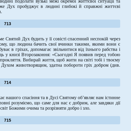
дині подолати вузькі межі окремої життєвої ситуації та
 же Дух пробуджує в людині глибокі й справжні життєві
.
713
ме Святий Дух будить у її совісті спасенний неспокій через
тому, що людина бачить свої вчинки такими, якими вони є
ває в гріхах, допомагає звільнитися від їхнього рабства і
дь у книзі Второзаконня: «Сьогодні Я появив перед тобою
 прокляття. Вибирай життя, щоб жити на світі тобі і твоєму
а Духом животворящим, здатна побороти гріх добром (див.
714
ає нашого спасіння та в Дусі Святому об’являє нам істинне
овні розуміємо, що саме для нас є добрим, але завдяки дії
світ Божими очима та розрізняти добро і зло.
715