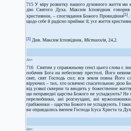
715 У міру розвитку нашого духовного життя ми к
дію Святого Духа. Максим Ісповідник говорив
[1]
християнин, – споглядання Божого Провидіння
.
щодо себе й радісно приймає її; усе життя християн
[1]
Див. Максим Ісповідник,
Містагогія,
24,2
.
Друк
716 Святим у справжньому сенсі цього слова є лиш
побачив Бога на небесному престолі. Його невимо
свят, свят Господь сил; вся земля повна Його сл
віруючих – тих, хто освячені спасительною дією Бо
від усякої скверни та вводить у божественне життя
що неправедні царства Божого не успадкують? Не о
перелюбники, ані розгнуздані, ані мужоложники, а
грабіжники – царства Божого не успадкують. І таким
ви оправдались іменем Господа Ісуса Христа та Духо
Друк