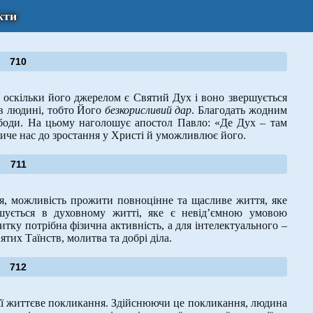
кти
710
оскільки його джерелом є Святий Дух і воно звершується
 в людині, тобто Його
безкорисливий дар
. Благодать жодним
боди. На цьому наголошує апостол Павло: «Де Дух – там
кличе нас до зростання у Христі й уможливлює його.
711
, можливість прожити повноцінне та щасливе життя, яке
шується в духовному житті, яке є невід’ємною умовою
итку потрібна фізична активність, а для інтелектуального –
ятих Таїнств, молитва та добрі діла.
712
ї життєве покликання. Здійснюючи це покликання, людина