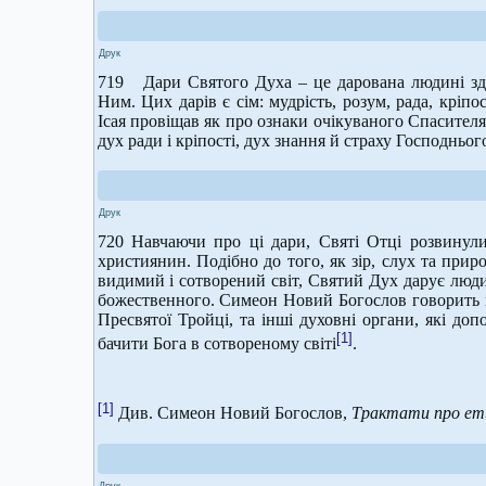
Друк
719 Дари Святого Духа – це дарована людині зда
Ним. Цих дарів є сім: мудрість, розум, рада, кріп
Ісая провіщав як про ознаки очікуваного Спасителя
дух ради і кріпості, дух знання й страху Господнього»
Друк
720 Навчаючи про ці дари, Святі Отці розвину
християнин. Подібно до того, як зір, слух та при
видимий і сотворений світ, Святий Дух дарує люди
божественного. Симеон Новий Богослов говорить пр
Пресвятої Тройці, та інші духовні органи, які д
[1]
бачити Бога в сотвореному світі
.
[1]
Див. Симеон Новий Богослов,
Трактати про ет