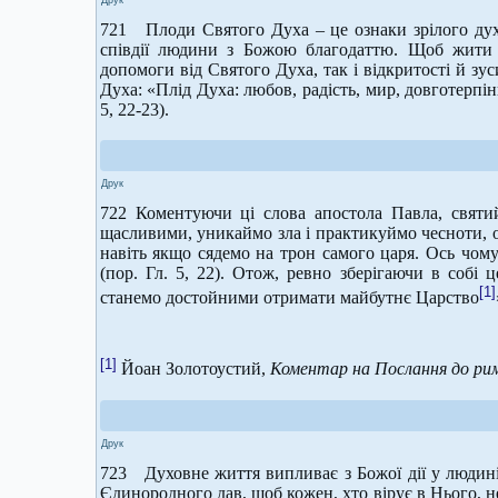
Друк
721 Плоди Святого Духа – це ознаки зрілого духо
співдії людини з Божою благодаттю. Щоб жити 
допомоги від Святого Духа, так і відкритості й з
Духа: «Плід Духа: любов, радість, мир, довготерпіння
5, 22-23).
Друк
722 Коментуючи ці слова апостола Павла, святи
щасливими, уникаймо зла і практикуймо чесноти, о
навіть якщо сядемо на трон самого царя. Ось чом
(пор. Гл. 5, 22). Отож, ревно зберігаючи в собі
[1]
станемо достойними отримати майбутнє Царство
[1]
Йоан Золотоустий,
Коментар на Послання до римл
Друк
723 Духовне життя випливає з Божої дії у людині
Єдинородного дав, щоб кожен, хто вірує в Нього, н