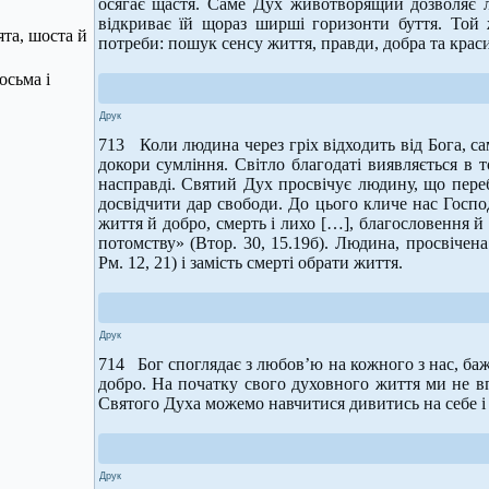
осягає щастя. Саме Дух животворящий дозволяє лю
відкриває їй щораз ширші горизонти буття. Той
ята, шоста й
потреби: пошук сенсу життя, правди, добра та краси
осьма і
Друк
713 Коли людина через гріх відходить від Бога, са
докори сумління. Світло благодаті виявляється в 
насправді. Святий Дух просвічує людину, що перебу
досвідчити дар свободи. До цього кличе нас Госпо
життя й добро, смерть і лихо […], благословення й
потомству» (Втор. 30, 15.19б). Людина, просвічен
Рм. 12, 21) і замість смерті обрати життя.
Друк
714 Бог споглядає з любов’ю на кожного з нас, баж
добро. На початку свого духовного життя ми не вп
Святого Духа можемо навчитися дивитись на себе і 
Друк