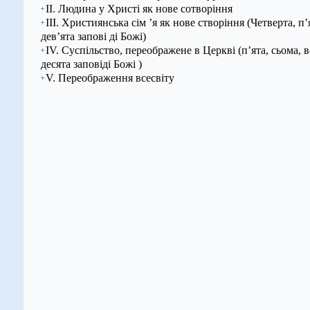
ІІ. Людина у Христі як нове сотворіння
ІІІ. Християнська сім ’я як нове створіння (Четверта, п’
дев’ята запові ді Божі)
IV. Суспільство, переображене в Церкві (п’ята, сьома, в
десята заповіді Божі )
V. Переображення всесвіту