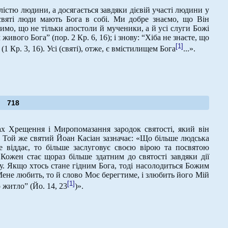
істю людини, а досягається завдяки дієвій участі людини у
 святі люди мають Бога в собі. Ми добре знаємо, що Він
римо, що не тільки апостоли й мученики, а й усі слуги Божі
ивого Бога” (пор. 2 Кр. 6, 16); і знову: “Хіба не знаєте, що
[1]
 Кр. 3, 16). Усі (святі), отже, є вмістилищем Бога
...».
718
х Хрещення і Миропомазання зародок святості, який він
 Той же святий Йоан Касіан зазначає: «Що більше людська
е віддає, то більше заслуговує своєю вірою та посвятою
Кожен стає щораз більше здатним до святості завдяки дії
ру. Якщо хтось стане гідним Бога, тоді насолодиться Божим
ене любить, то й слово Моє берегтиме, і злюбить його Мій
[1]
 житло” (Йо. 14, 23
)».