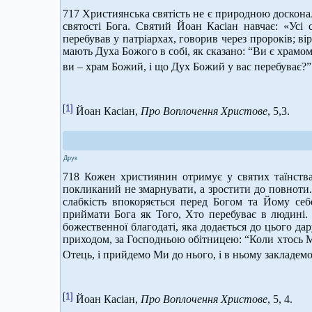
717 Християнська святість не є природною досконал
святості Бога. Святий Йоан Касіан навчає: «Усі
перебував у патріархах, говорив через пророків; ві
мають Духа Божого в собі, як сказано: “Ви є храмом ж
ви – храм Божий, і що Дух Божий у вас перебуває?” (1
[1]
Йоан Касіан,
Про Воплочення Христове
, 5,3.
Друк
718 Кожен християнин отримує у святих таїнства
покликаний не змарнувати, а зростити до повноти.
слабкість впокоряється перед Богом та Йому себ
приймати Бога як Того, Хто перебуває в людині. 
божественної благодаті, яка додається до цього да
приходом, за Господньою обітницею: “Коли хтось М
Отець, і прийдемо Ми до нього, і в ньому закладемо
[1]
Йоан Касіан,
Про Воплочення Христове
, 5, 4.