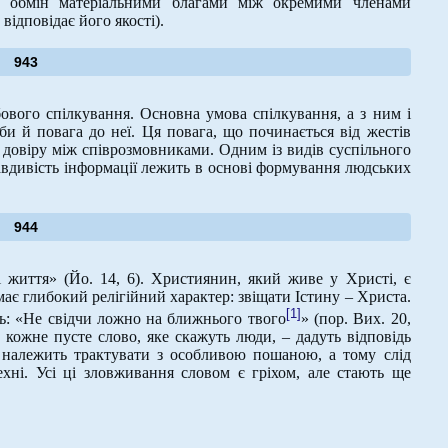
ий обмін матеріальними благами між окремими членами
 відповідає його якості).
943
вого спілкування. Основна умова спілкування, а з ним і
оби й повага до неї. Ця повага, що починається від жестів
і довіру між співрозмовниками. Одним із видів суспільного
равдивість інформації лежить в основі формування людських
944
і життя» (Йо. 14, 6). Християнин, який живе у Христі, є
ає глибокий релігійний характер: звіщати Істину – Христа.
[1]
дь: «Не свідчи ложно на ближнього твого
» (пор. Вих. 20,
а кожне пусте слово, яке скажуть люди, – дадуть відповідь
о належить трактувати з особливою пошаною, а тому слід
брехні. Усі ці зловживання словом є гріхом, але стають ще