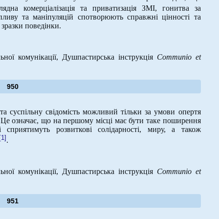
глядна комерціалізація та приватизація ЗМІ, гонитва за
пливу та маніпуляцій спотворюють справжні цінності та
зразки поведінки.
ьної комунікації, Душпастирська інструкція
Communio
et
950
а суспільну свідомість можливий тільки за умови опертя
 Це означає, що на першому місці має бути таке поширення
кі сприятимуть розвиткові солідарності, миру, а також
[1]
.
ьної комунікації, Душпастирська інструкція
Communio
et
951