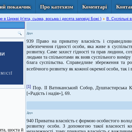
ий покажчик
Про катехизм
Коментарі
Конта
 в Церкві (п’ята, сьома, восьма і десята заповіді Божі )
В. Суспільні 
Друк
939 Право на приватну власність і справедливи
забезпечення гідності особи, яка живе в суспільст
розвитку. Саме захист гідності та прав людини, с
людьми та спільнотами як вияв суспільного виміру 
блага суспільства. Справедливе збереження та ро
всебічного розвитку як кожної окремої особи, так і 
[1]
Пор. ІІ Ватиканський Собор, Душпастирська К
[«Радість і надія»], 69.
Друк
940 Приватна власність є формою особистого волод
розвитку особи. З допомогою такої власності к
ята, шоста й
незалежності, тому приватна власність є важливим