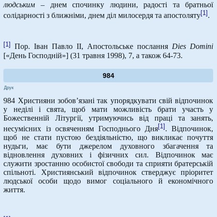
людським
– днем спочинку людини, радості та братньої
[1]
солідарності з ближніми, днем діл милосердя та апостоляту
.
[1]
Пор. Іван Павло ІІ, Апостольське послання
Dies
Domini
[«День Господній»] (31 травня 1998), 7, а також 64-73.
984
Друк
984 Християни зобов’язані так упорядкувати свій відпочинок
у неділі і свята, щоб мати можливість брати участь у
Божественній Літургії, утримуючись від праці та занять,
[1]
несумісних із освяченням Господнього Дня
. Відпочинок,
щоб не стати пустою бездіяльністю, що викликає почуття
нудьги, має бути джерелом духовного збагачення та
відновлення духовних і фізичних сил. Відпочинок має
служити зростанню особистої свободи та сприяти братерській
спільноті. Християнський відпочинок стверджує пріоритет
людської особи щодо вимог соціального й економічного
життя.