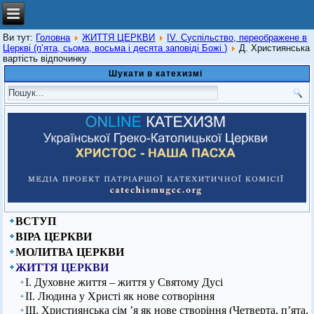
Ви тут:
Головна
ЖИТТЯ ЦЕРКВИ
IV. Суспільство, переображене в
Церкві (п’ята, сьома, восьма і десята заповіді Божі )
Д. Християнська
вартість відпочинку
Шукати в катехизмі
ВСТУП
ВІРА ЦЕРКВИ
МОЛИТВА ЦЕРКВИ
ЖИТТЯ ЦЕРКВИ
І. Духовне життя – життя у Святому Дусі
ІІ. Людина у Христі як нове сотворіння
ІІІ. Християнська сім ’я як нове створіння (Четверта, п’ята,