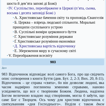
шоста й дев’ята запові ді Божі)
IV. Суспільство, переображене в Церкві (п’ята, сьома,
восьма і десята заповіді Божі )
А. Християнське бачення світу та проповідь Євангелія
Б. Церква – взірець людської спільноти. Моральні
принципи суспільного устрою
В. Суспільні виміри церковного буття
Г. Християнське розуміння держави
Ґ. Християнське розуміння економіки
Д. Християнська вартість відпочинку
Е. Збереження миру в сучасному світі
V. Переображення всесвіту
983
Друк
983 Відпочинок відповідає волі самого Бога, про що свідчить
опис сотворення з книги Буття (див. Бут. 2, 2-3; Вих. 20, 8-11).
Відпочинок – це справа «свята», бо він дозволяє людині, яка
часом надмірно поглинена земними справами, наново
усвідомити, що все є творінням Божим. Людина, наділена
Богом величною владою над створінням, могла б забути, що
саме Бог є Творцем. Ось чому для християн відпочинок є
святкуванням «дня Господнього». Неділя є також
днем