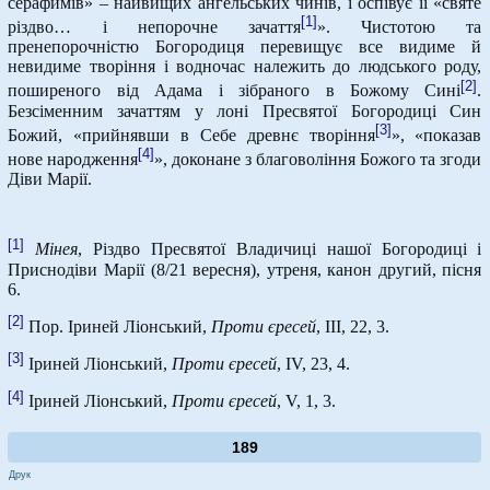
серафимів» – найвищих ангельських чинів, і оспівує її «святе
[1]
різдво… і непорочне зачаття
». Чистотою та
пренепорочністю Богородиця перевищує все видиме й
невидиме творіння і водночас належить до людського роду,
[2]
поширеного від Адама і зібраного в Божому Сині
.
Безсіменним зачаттям у лоні Пресвятої Богородиці Син
[3]
Божий, «прийнявши в Себе древнє творіння
», «показав
[4]
нове народження
», доконане з благовоління Божого та згоди
Діви Марії.
[1]
Мінея
, Різдво Пресвятої Владичиці нашої Богородиці і
Приснодіви Марії (8/21 вересня), утреня, канон другий, пісня
6.
[2]
Пор. Іриней Ліонський,
Проти єресей
, ІІІ, 22, 3.
[3]
Іриней Ліонський,
Проти єресей
, ІV, 23, 4.
[4]
Іриней Ліонський,
Проти єресей
, V, 1, 3.
189
Друк