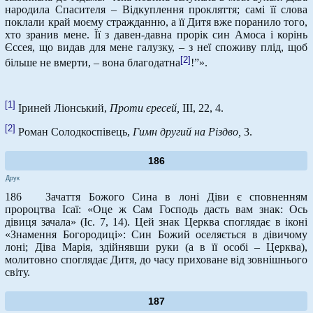
народила Спасителя – Відкуплення прокляття; самі її слова
поклали край моєму стражданню, а її Дитя вже поранило того,
хто зранив мене. Її з давен-давна прорік син Амоса і корінь
Єссея, що видав для мене галузку, – з неї споживу плід, щоб
[2]
більше не вмерти, – вона благодатна
!”».
[1]
Іриней Ліонський,
Проти єресей,
ІІІ, 22, 4.
[2]
Роман Солодкоспівець,
Гимн другий на Різдво,
3.
186
Друк
186 Зачаття Божого Сина в лоні Діви є сповненням
пророцтва Ісаї: «Оце ж Сам Господь дасть вам знак: Ось
дівиця зачала» (Іс. 7, 14). Цей знак Церква споглядає в іконі
«Знамення Богородиці»: Син Божий оселяється в дівичому
лоні; Діва Марія, здійнявши руки (а в її особі – Церква),
молитовно споглядає Дитя, до часу приховане від зовнішнього
світу.
187