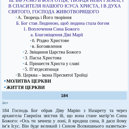
ІІІ. ВІРУЄМО В БОГА ОТЦЯ, ТВОРЦЯ НЕБА І ЗЕМЛІ, І
В СПАСИТЕЛЯ НАШОГО ІСУСА ХРИСТА, І В ДУХА
СВЯТОГО, ГОСПОДА ЖИВОТВОРЯЩОГО
А. Творець і Його творіння
Б. Бог став Людиною, щоб людина стала богом
1. Воплочення Сина Божого
а. Благовіщення Діві Марії
б. Різдво Христове
в. Богоявлення
2. Звіщання Царства Божого
3. Пасха Христова
4. Пришестя Христа у славі
5. П’ятдесятниця
В. Церква – ікона Пресвятої Тройці
МОЛИТВА ЦЕРКВИ
ЖИТТЯ ЦЕРКВИ
184
Друк
184 Господь Бог обрав Діву Марію з Назарету та через
архангела Гавриїла звістив їй, що вона стане матір’ю Сина
Божого: «Ось ти зачнеш у лоні, й вродиш сина, й даси йому
ім’я Ісус. Він буде великий і Сином Всевишнього назветься»