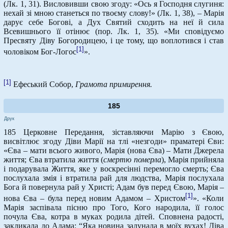
(Лк. 1, 31). Висловивши свою згоду: «Ось я Господня слугиня:
нехай зі мною станеться по твоєму слову!» (Лк. 1, 38), – Марія
дарує себе Богові, а Дух Святий сходить на неї й сила
Всевишнього її отінює (пор. Лк. 1, 35). «Ми сповідуємо
Пресвяту Діву Богородицею, і це тому, що воплотився і став
[1]
чоловіком Бог-Логос
».
[1]
Ефеський Собор,
Грамота примирення.
185
Друк
185 Церковне Передання, зіставляючи Марію з Євою,
висвітлює згоду Діви Марії на тлі «незгоди» праматері Єви:
«Єва – мати всього живого, Марія (нова Єва) – Мати Джерела
життя; Єва втратила життя (
смертю померла
), Марія прийняла
і подарувала Життя, яке у воскресінні перемогло смерть; Єва
послухала змія і втратила рай для людства, Марія послухала
Бога й повернула рай у Христі; Адам був перед Євою, Марія –
[1]
нова Єва – була перед новим Адамом – Христом
». «Коли
Марія заспівала пісню про Того, Кого народила, її голос
почула Єва, котра в муках родила дітей. Сповнена радості,
закликала до Адама: “Яка новина залунала в моїх вухах! Діва