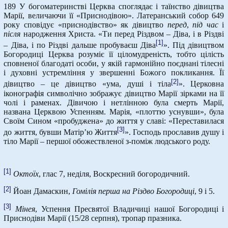
189 У богоматеринстві Церква споглядає і таїнство дівицтва
Марії, величаючи її «Приснодівою». Латеранський собор 649
року сповідує «приснодівство» як дівицтво
перед
,
під час
і
після
народження Христа. «Ти перед Різдвом – Діва, і в Різдві
[1]
– Діва, і по Різдві дальше пробуваєш Діва
». Під дівицтвом
Богородиці Церква розуміє її ціломудреність, тобто цілість
сповненої благодаті особи, у якій гармонійно поєднані тілесні
і духовні устремління у звершенні Божого покликання. Її
[2]
дівицтво – це дівицтво «ума, душі і тіла
». Церковна
іконографія символічно зображує дівицтво Марії зірками на її
чолі і раменах. Дівичою і нетлінною була смерть Марії,
названа Церквою Успенням. Марія, «плоттю уснувши», була
Своїм Сином «пробуджена» до життя у славі: «Переставилася
[3]
до життя, бувши Матір’ю Життя
». Господь прославив душу і
тіло Марії – першої обожествленої з-поміж людського роду.
[1]
Октоїх
, глас 7, неділя, Воскресний богородичний.
[2]
Йоан Дамаскин,
Гомілія перша на Різдво Богородиці
, 9 і 5.
[3]
Мінея
, Успення Пресвятої Владичиці нашої Богородиці і
Приснодіви Марії (15/28 серпня), тропар празника.