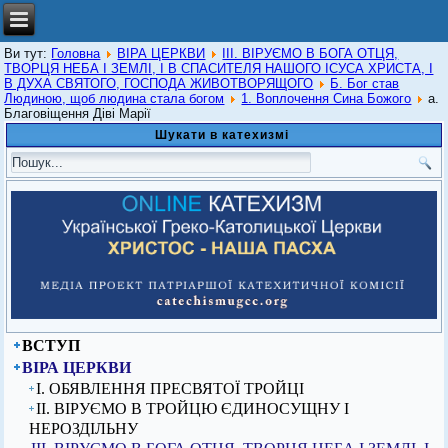
Ви тут:
Головна
ВІРА ЦЕРКВИ
ІІІ. ВІРУЄМО В БОГА ОТЦЯ,
ТВОРЦЯ НЕБА І ЗЕМЛІ, І В СПАСИТЕЛЯ НАШОГО ІСУСА ХРИСТА, І
В ДУХА СВЯТОГО, ГОСПОДА ЖИВОТВОРЯЩОГО
Б. Бог став
Людиною, щоб людина стала богом
1. Воплочення Сина Божого
а.
Благовіщення Діві Марії
Шукати в катехизмі
ВСТУП
ВІРА ЦЕРКВИ
I. ОБЯВЛЕННЯ ПРЕСВЯТОЇ ТРОЙЦІ
ІІ. ВІРУЄМО В ТРОЙЦЮ ЄДИНОСУЩНУ І
НЕРОЗДІЛЬНУ