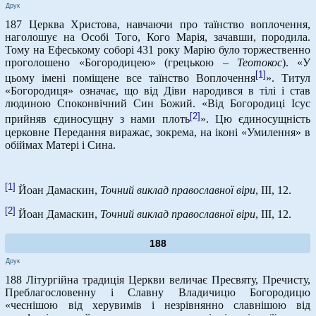
Друк
187 Церква Христова, навчаючи про таїнство воплочення,
наголошує на Особі Того, Кого Марія, зачавши, породила.
Тому на Ефеському соборі 431 року Марію було торжественно
проголошено «Богородицею» (грецькою –
Теотокос
). «У
[1]
цьому імені поміщене все таїнство Воплочення
». Титул
«Богородиця» означає, що від Діви народився в тілі і став
людиною Споконвічний Син Божий. «Від Богородиці Ісус
[2]
прийняв єдиносущну з нами плоть
». Цю єдиносущність
церковне Передання виражає, зокрема, на іконі «Умилення» в
обіймах Матері і Сина.
[1]
Йоан Дамаскин,
Точний виклад православної віри
, ІІІ, 12.
[2]
Йоан Дамаскин,
Точний виклад православної віри
, ІІІ, 12.
188
Друк
188 Літургійна традиція Церкви величає Пресвяту, Пречисту,
Преблагословенну і Славну Владичицю Богородицю
«чеснішою від херувимів і незрівнянно славнішою від