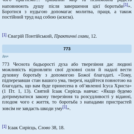
[1]
наповнюють душу після завершення цієї боротьби
».
Боротися з нудьгою допомагає молитва, праця, а також
постійний труд над собою (аскеза).
[1]
Євагрій Понтійський,
Практичні глави,
12.
773
Друк
773 Чеснота бадьорості духа або тверезіння дає людині
можливість відновляти свої духовні сили й надалі вести
духовну боротьбу з допомогою Божої благодаті. «Тому,
підперезавши стан вашого ума, тверезі, надійтеся повнотою на
благодать, що вам буде принесена в об’явленні Ісуса Христа»
(1 Пт. 1, 13). Святий Ісаак Сирієць навчає: «Якщо будемо
дотримуватися закону тверезіння та розсудливості у віданні,
плодом чого є життя, то боротьба з нападами пристрастей
[1]
зовсім не завдасть шкоди уму
».
[1]
Ісаак Сирієць,
Слово
38, 18.