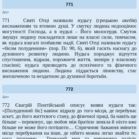
771
Друк
771 Святі Отці називали нудьгу (грецькою
акедія
)
виснаженням та втомою душі. У смутку людина недооцінює
могутності Господа, а в нудьзі – Його милосердя. Смуток
змушує людину покладатися лише на власні сили, тимчасом,
як нудьга взагалі позбавляє надії. Святі Отці називали нудьгу
«бісом полуденним» (пор. Пс 90, 6), який гасить наснагу до
духовного розвитку людини. Нудьга породжує відчуття
спустошення, відрази, порожнечі життя, зневіри у власному
спасінні; нудьга призводить до психічного та фізичного
виснаження людини. Людина піддається лінивству, стає
знеохоченою та нездатною до духовної боротьби.
772
Друк
772 Євагрій Понтійський описує вияви нудьги так:
«[Полуденний біс] навіює відразу до того місця, де перебуває
аскет, до його життєвого стану, до фізичної праці, ба навіть ще
більше – переконує, що любов між братією зникла й ніхто вже
більше не може його потішити… Спричиняє бажання змінити
місце перебування на інше, де нібито можна легко знайти те,
чого прагнемо… Тривалий мир та невимовна радість