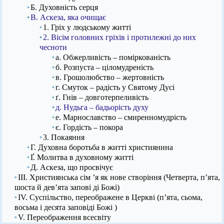
Б. Духовність серця
В. Аскеза, яка очищає
1. Гріх у людському житті
2. Вісім головних гріхів і протилежні до них
чесноти
а. Обжерливість – поміркованість
б. Розпуста – ціломудреність
в. Грошолюбство – жертовність
г. Смуток – радість у Святому Дусі
ґ. Гнів – довготерпеливість
д. Нудьга – бадьорість духу
е. Марнославство – смиренномудрість
є. Гордість – покора
3. Покаяння
Г. Духовна боротьба в житті християнина
Ґ. Молитва в духовному житті
Д. Аскеза, що просвічує
ІІІ. Християнська сім ’я як нове створіння (Четверта, п’ята,
шоста й дев’ята запові ді Божі)
IV. Суспільство, переображене в Церкві (п’ята, сьома,
восьма і десята заповіді Божі )
V. Переображення всесвіту