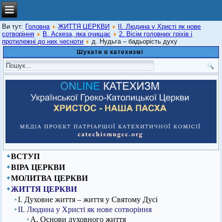
Ви тут:
Головна
ЖИТТЯ ЦЕРКВИ
ІІ. Людина у Христі як нове
сотворіння
В. Аскеза, яка очищає
2. Вісім головних гріхів і
протилежні до них чесноти
д. Нудьга – бадьорість духу
Шукати в катехизмі
ВСТУП
ВІРА ЦЕРКВИ
МОЛИТВА ЦЕРКВИ
ЖИТТЯ ЦЕРКВИ
І. Духовне життя – життя у Святому Дусі
ІІ. Людина у Христі як нове сотворіння
А. Основи духовного життя