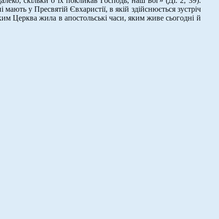
далеко, скільки б їх покликав Господь, наш Бог» (Ді. 2, 39).
 мають у Пресвятій Євхаристії, в якій здійснюється зустріч
 яким Церква жила в апостольські часи, яким живе сьогодні й