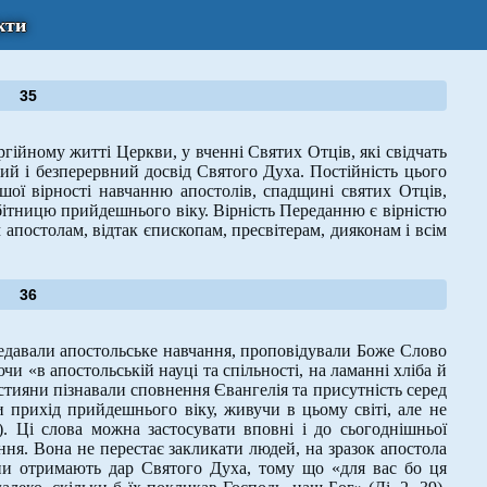
кти
35
ійному житті Церкви, у вченні Святих Отців, які свідчать
й і безперервний досвід Святого Духа. Постійність цього
шої вірності навчанню апостолів, спадщині святих Отців,
обітницю прийдешнього віку. Вірність Переданню є вірністю
постолам, відтак єпископам, пресвітерам, дияконам і всім
36
едавали апостольське навчання, проповідували Боже Слово
чи «в апостольській науці та спільності, на ламанні хліба й
истияни пізнавали сповнення Євангелія та присутність серед
и прихід прийдешнього віку, живучи в цьому світі, але не
4). Ці слова можна застосувати вповні і до сьогоднішньої
ння. Вона не перестає закликати людей, на зразок апостола
ни отримають дар Святого Духа, тому що «для вас бо ця