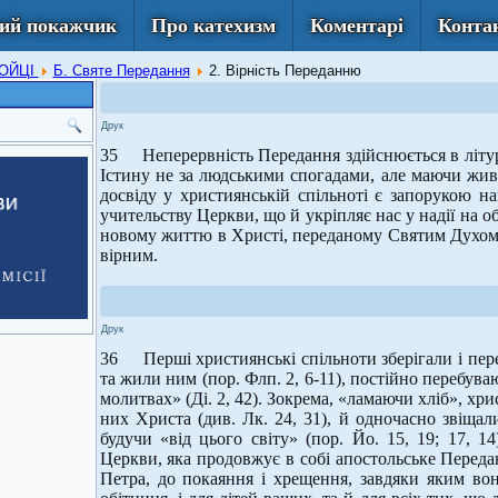
ий покажчик
Про катехизм
Коментарі
Конта
РОЙЦІ
Б. Святе Передання
2. Вірність Переданню
Друк
35 Неперервність Передання здійснюється в літург
Істину не за людськими спогадами, але маючи живи
досвіду у християнській спільноті є запорукою на
учительству Церкви, що й укріпляє нас у надії на 
новому життю в Христі, переданому Святим Духом а
вірним.
Друк
36 Перші християнські спільноти зберігали і пер
та жили ним (пор. Флп. 2, 6-11), постійно перебуваю
молитвах» (Ді. 2, 42). Зокрема, «ламаючи хліб», хр
них Христа (див. Лк. 24, 31), й одночасно звіщал
будучи «від цього світу» (пор. Йо. 15, 19; 17, 1
Церкви, яка продовжує в собі апостольське Переда
Петра, до покаяння і хрещення, завдяки яким во