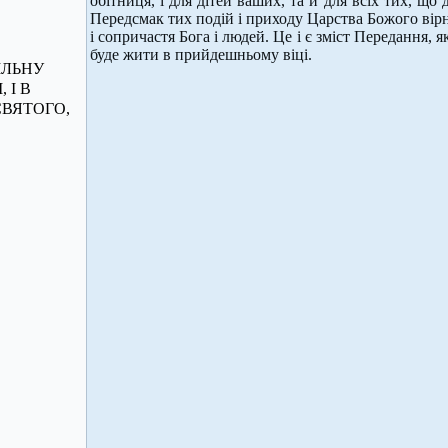
обітниця, і для дітей ваших, та й для всіх тих, що 
Передсмак тих подій і приходу Царства Божого вірні
і сопричастя Бога і людей. Це і є зміст Передання,
буде жити в прийдешньому віці.
ІЛЬНУ
 І В
СВЯТОГО,