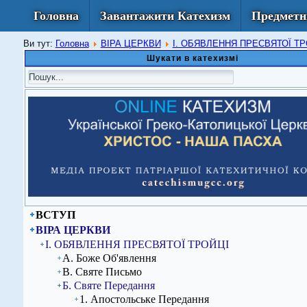
Головна
Завантажити Катехизм
Предметн
Ви тут:
Головна
ВІРА ЦЕРКВИ
I. ОБЯВЛЕННЯ ПРЕСВЯТОЇ Т
Шукати в катехизмі
ВСТУП
ВІРА ЦЕРКВИ
I. ОБЯВЛЕННЯ ПРЕСВЯТОЇ ТРОЙЦІ
А. Боже Об'явлення
В. Святе Письмо
Б. Святе Передання
1. Апостольське Передання