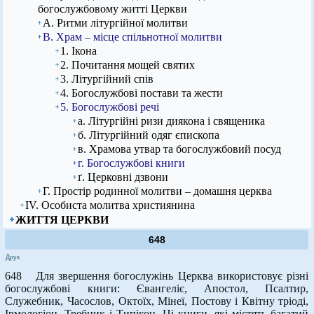
богослужбовому житті Церкви
А. Ритми літургійної молитви
В. Храм – місце спільнотної молитви
1. Ікона
2. Почитання мощей святих
3. Літургійний спів
4. Богослужбові постави та жести
5. Богослужбові речі
а. Літургійні ризи диякона i священика
б. Літургійний одяг єпископа
в. Храмова утвар та богослужбовий посуд
г. Богослужбові книги
ґ. Церковні дзвони
Г. Простір родинної молитви – домашня церква
ІV. Особиста молитва християнина
ЖИТТЯ ЦЕРКВИ
648
Друк
648 Для звершення богослужінь Церква використовує різні
богослужбові книги: Євангеліє, Апостол, Псалтир,
Служебник, Часослов, Октоїх, Мінеї, Постову і Квітну тріоді,
Ірмологіон, Требник і Типікон. Ці книги, які містять багатий