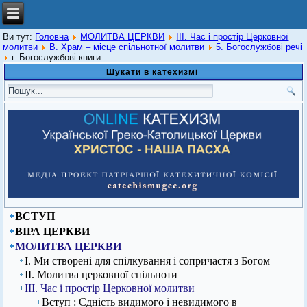
Ви тут:
Головна
МОЛИТВА ЦЕРКВИ
ІІІ. Час і простір Церковної
молитви
В. Храм – місце спільнотної молитви
5. Богослужбові речі
г. Богослужбові книги
Шукати в катехизмі
ВСТУП
ВІРА ЦЕРКВИ
МОЛИТВА ЦЕРКВИ
І. Ми створені для спілкування і сопричастя з Богом
ІІ. Молитва церковної спільноти
ІІІ. Час і простір Церковної молитви
Вступ : Єдність видимого і невидимого в