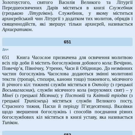
Золотоустого, святого Василія Великого та Літургії
Передшеосвячених Дарів містяться в книзі
Служебник
(грецькою
Літургікон
). Служебник, у якому міститься
архиєрейський чин Літургії з додатком тих молитов, обрядів і
священнодійств, які звершує тільки архиєрей, називається
Архиєратикон
.
651
Друк
651 Книга
Часослов
призначена для освячення молитвою
всіх пір доби й містить богослужіння добового кола: Вечірню,
Повечір’я, Північну, Утреню, Часи й Обідницю. До незмінних
частин богослужінь Часослова додаються змінні молитовні
тексти (тропарі, стихири, канони тощо) тижневого, місячного
й річного кіл: тижневі служби містяться в
Октоїху
(з грецької
Восьмигласник
), служби місячного кола (нерухомих свят) – у
Мінеї
(з грецької
Місячна
); у
Постовій
та
Квітній тріодях
(з
грецької
Трипіснець
) містяться служби Великого посту,
Страсного тижня, Пасхи й періоду П’ятдесятниці. Вказівки
щодо звершення богослужінь і способів поєднання різних
богослужбових кіл містяться в книзі уставу, яка називається
Типікон
.
652