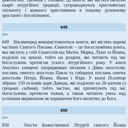
скарб літургійної традиції, супроводжують християнську
спільноту і кожного християнина в їхньому духовному
зростанні і богопізнанні.
649
Друк
649 Насамперед використовуються книги, які містять окремі
частини Святого Письма.
Євангеліє
– це богослужбова книга,
яка містить у собі Євангелія від Матея, Марка, Луки та Йоана,
поділені на
зачала
, тобто на розділи, які читають під час
богослужінь протягом усього літургійного року. У книзі
Апостол
уміщено упорядковані читання з Діянь апостолів,
послань святого апостола Павла та соборних послань святих
апостолів Петра, Йоана, Якова і Юди. У книзі
Псалтир
зібрано 150 псалмів царя Давида, які поділено на 20 катизм (з
грецької
сидіння
), тобто частин, які прочитують під час
богослужінь протягом тижня, а також читають увесь над
усопшим мирянином як вираження його молитви до Бога.
650
Друк
650 Тексти Божественної Літургії святого Йоана