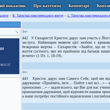
ий покажчик
Про катехизм
Коментарі
Конта
льноти
В. Таїнства християнського життя
1. Таїнства християнського
Друк
442 У Євхаристії Христос дарує нам участь у Його
заслуги. Найвищим виявом цієї любові є кривава
безкровна жертва – Євхаристія. «Знайте, що не т
життя суєтного, яке ви прийняли від батьків ваш
ягняти» (1 Пт. 1, 18-19).
Друк
443 Христос дарує нам Самого Себе, щоб ми від
дарування: «Прийміть, їжте… Пийте з неї всі…» – ми
приносимо…» – задля всього, що Він для нас учин
приношення
-дарування, щоб відповісти нашим
при
а наше потребує постійного відновлення і поглибле