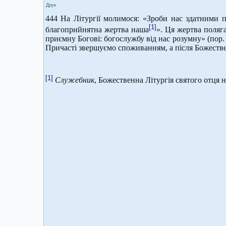
Друк
444 На Літургії молимося: «Зроби нас здатними пр
[1]
благоприйнятна жертва наша
». Ця жертва поляга
приємну Богові: богослужбу від нас розумну» (пор. Р
Причасті звершуємо споживанням, а після Божестве
[1]
Служебник
, Божественна Літургія святого отця