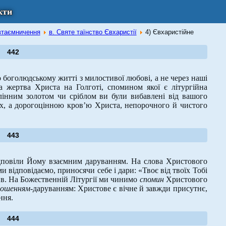
кти
 втаємничення
в. Святе таїнство Євхаристії
4) Євхаристійне
442
 боголюдському житті з милостивої любові, а не через наші
 жертва Христа на Голготі, спомином якої є літургійна
лінним золотом чи сріблом ви були вибавлені від вашого
их, а дорогоцінною кров’ю Христа, непорочного й чистого
443
повіли Йому взаємним даруванням. На слова Христового
 відповідаємо, приносячи себе і дари: «Твоє від твоїх Тобі
ив. На Божественній Літургії ми чинимо
спомин
Христового
ношенням
-даруванням: Христове є вічне й завжди присутнє,
ння.
444