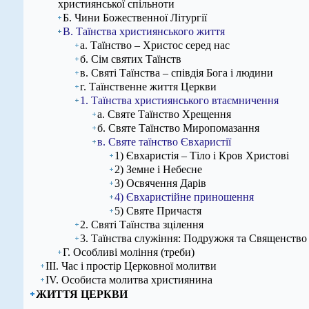
християнської спільноти
Б. Чини Божественної Літургії
В. Таїнства християнського життя
а. Таїнство – Христос серед нас
б. Сім святих Таїнств
в. Святі Таїнства – співдія Бога і людини
г. Таїнственне життя Церкви
1. Таїнства християнського втаємничення
а. Святе Таїнство Хрещення
б. Святе Таїнство Миропомазання
в. Святе таїнство Євхаристії
1) Євхаристія – Тіло і Кров Христові
2) Земне і Небесне
3) Освячення Дарів
4) Євхаристійне приношення
5) Святе Причастя
2. Святі Таїнства зцілення
3. Таїнства служіння: Подружжя та Священство
Г. Особливі моління (треби)
ІІІ. Час і простір Церковної молитви
ІV. Особиста молитва християнина
ЖИТТЯ ЦЕРКВИ