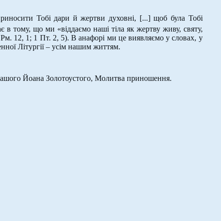
иносити Тобі дари й жертви духовні, [...] щоб була Тобі
є в тому, що ми «віддаємо наші тіла як жертву живу, святу,
м. 12, 1; 1 Пт. 2, 5). В анафорі ми це виявляємо у словах, у
нної Літургії – усім нашим життям.
 нашого Йоана Золотоустого, Молитва приношення.