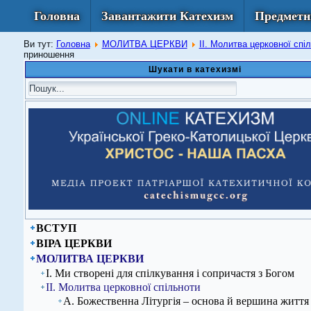
Головна
Завантажити Катехизм
Предметн
Ви тут:
Головна
МОЛИТВА ЦЕРКВИ
ІІ. Молитва церковної спі
приношення
Шукати в катехизмі
ВСТУП
ВІРА ЦЕРКВИ
МОЛИТВА ЦЕРКВИ
І. Ми створені для спілкування і сопричастя з Богом
ІІ. Молитва церковної спільноти
А. Божественна Літургія – основа й вершина життя