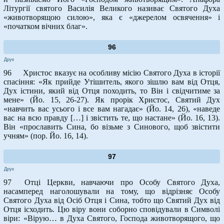
Літургії святого Василія Великого називає Святого Духа
«животворящою силою», яка є «джерелом освячення» і
«початком вічних благ».
96
Друк
96 Христос вказує на особливу місію Святого Духа в історії
спасіння: «Як прийде Утішитель, якого зішлю вам від Отця,
Дух істини, який від Отця походить, то Він і свідчитиме за
мене» (Йо. 15, 26-27). Як прорік Христос, Святий Дух
«навчить вас усього і все вам нагадає» (Йо. 14, 26), «наведе
вас на всю правду […] і звістить те, що настане» (Йо. 16, 13).
Він «прославить Сина, бо візьме з Синового, щоб звістити
учням» (пор. Йо. 16, 14).
97
Друк
97 Отці Церкви, навчаючи про Особу Святого Духа,
насамперед наголошували на тому, що відрізняє Особу
Святого Духа від Осіб Отця і Сина, тобто що Святий Дух від
Отця ісходить. Цю віру вони соборно сповідували в Символі
віри: «Вірую… в Духа Святого, Господа животворящого, що