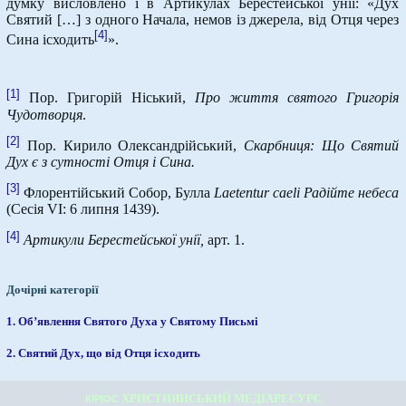
думку висловлено і в Артикулах Берестейської унії: «Дух
Святий […] з одного Начала, немов із джерела, від Отця через
[4]
Сина ісходить
».
[1]
Пор. Григорій Ніський,
Про життя святого Григорія
Чудотворця
.
[2]
Пор. Кирило Олександрійський,
Скарбниця: Що Святий
Дух є з сутності Отця і Сина.
[3]
Флорентійський Собор, Булла
Laetentur
caeli
Радійте небеса
(Сесія VI: 6 липня 1439).
[4]
Артикули Берестейської унії,
арт. 1.
Дочірні категорії
1. Об’явлення Святого Духа у Святому Письмі
2. Святий Дух, що від Отця ісходить
ХРИСТИЯНСЬКИЙ МЕДІАРЕСУРС
КІРІОС