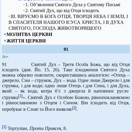
1. Об’явлення Святого Духа у Святому Письмі
2. Святий Дух, що від Отця ісходить
ІІІ. ВІРУЄМО В БОГА ОТЦЯ, ТВОРЦЯ НЕБА І ЗЕМЛІ, І
В СПАСИТЕЛЯ НАШОГО ІСУСА ХРИСТА, І В ДУХА
СВЯТОГО, ГОСПОДА ЖИВОТВОРЯЩОГО
МОЛИТВА ЦЕРКВИ
ЖИТТЯ ЦЕРКВИ
91
Друк
91 Святий Дух – Третя Особа Божа, що від Отця
ісходить (див. Йо. 15, 26). Таке ісходження Святого Духа
можна образно пояснити, скориставшись аналогією: «Отець –
джерело, Син – струмок, Дух – вода. Одне лише Джерело і для
струмка, і для води; один лише Отець і для Сина, і для Духа,
який – як вода, котра б’є з джерела й наповнює русло
[1]
струмка
». Святий Дух є Особою Божою, рівнопокланяємою
і рівнославимою з Отцем і Сином. Він ісходить від Отця,
[2]
перебуває в Слові та Його виявляє
.
[1]
Тертуліан,
Проти Праксея,
8.