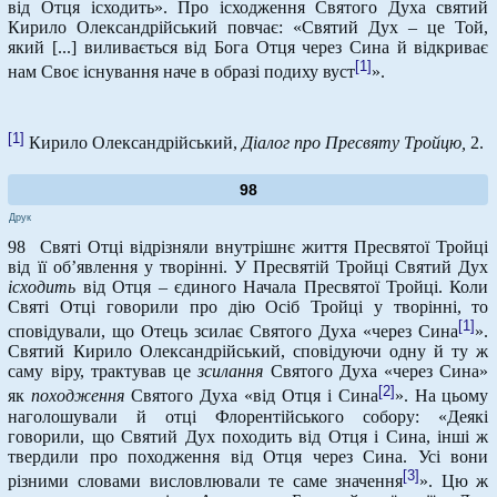
від Отця ісходить». Про ісходження Святого Духа святий
Кирило Олександрійський повчає: «Святий Дух – це Той,
який [...] виливається від Бога Отця через Сина й відкриває
[1]
нам Своє існування наче в образі подиху вуст
».
[1]
Кирило Олександрійський,
Діалог про Пресвяту Тройцю,
2.
98
Друк
98 Святі Отці відрізняли внутрішнє життя Пресвятої Тройці
від її об’явлення у творінні. У Пресвятій Тройці Святий Дух
ісходить
від Отця – єдиного Начала Пресвятої Тройці. Коли
Святі Отці говорили про дію Осіб Тройці у творінні, то
[1]
сповідували, що Отець зсилає Святого Духа «через Сина
».
Святий Кирило Олександрійський, сповідуючи одну й ту ж
саму віру, трактував це
зсилання
Святого Духа «через Сина»
[2]
як
походження
Святого Духа «від Отця і Сина
». На цьому
наголошували й отці Флорентійського собору: «Деякі
говорили, що Святий Дух походить від Отця і Сина, інші ж
твердили про походження від Отця через Сина. Усі вони
[3]
різними словами висловлювали те саме значення
». Цю ж