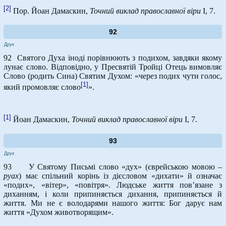
[2]
Пор. Йоан Дамаскин,
Точний виклад православної віри
I, 7.
92
Друк
92 Святого Духа іноді порівнюють з подихом, завдяки якому
лунає слово. Відповідно, у Пресвятій Тройці Отець вимовляє
Слово (родить Сина) Святим Духом: «через подих чути голос,
[1]
який промовляє слово
».
[1]
Йоан Дамаскин,
Точний виклад православної віри
I, 7.
93
Друк
93 У Святому Письмі слово «дух» (єврейською мовою –
руах
) має спільний корінь із дієсловом «дихати» й означає
«подих», «вітер», «повітря». Людське життя пов’язане з
диханням, і коли припиняється дихання, припиняється й
життя. Ми не є володарями нашого життя: Бог дарує нам
життя «Духом животворящим».