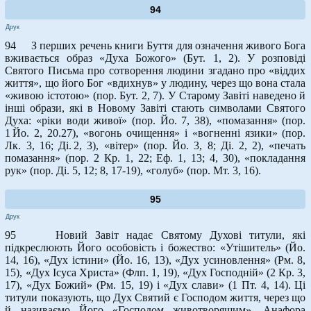
94
Друк
94 З перших речень книги Буття для означення живого Бога
вживається образ «Духа Божого» (Бут. 1, 2). У розповіді
Святого Письма про сотворення людини згадано про «віддих
життя», що його Бог «вдихнув» у людину, через що вона стала
«живою істотою» (пор. Бут. 2, 7). У Старому Завіті наведено й
інші образи, які в Новому Завіті стають символами Святого
Духа: «ріки води живої» (пор. Йо. 7, 38), «помазання» (пор.
1 Йо. 2, 20.27), «вогонь очищення» і «вогненні язики» (пор.
Лк. 3, 16; Ді. 2, 3), «вітер» (пор. Йо. 3, 8; Ді. 2, 2), «печать
помазання» (пор. 2 Кр. 1, 22; Еф. 1, 13; 4, 30), «покладання
рук» (пор. Ді. 5, 12; 8, 17-19), «голуб» (пор. Мт. 3, 16).
95
Друк
95 Новий Завіт надає Святому Духові титули, які
підкреслюють Його особовість і божество: «Утішитель» (Йо.
14, 16), «Дух істини» (Йо. 16, 13), «Дух усиновлення» (Рм. 8,
15), «Дух Ісуса Христа» (Флп. 1, 19), «Дух Господній» (2 Кр. 3,
17), «Дух Божий» (Рм. 15, 19) і «Дух слави» (1 Пт. 4, 14). Ці
титули показують, що Дух Святий є Господом життя, через що
й називаємо Його «Господом животворящим». Анафора