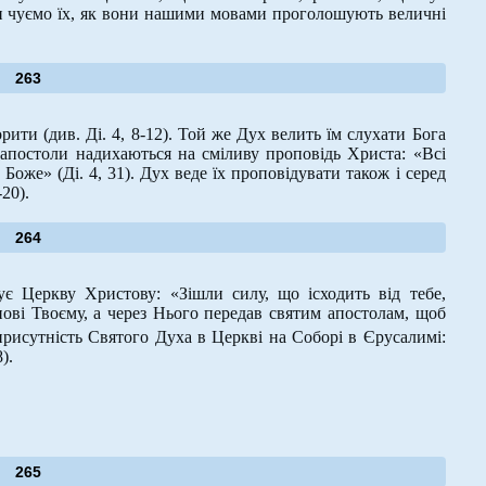
 ми чуємо їх, як вони нашими мовами проголошують величні
263
ити (див. Ді. 4, 8-12). Той же Дух велить їм слухати Бога
 апостоли надихаються на сміливу проповідь Христа: «Всі
оже» (Ді. 4, 31). Дух веде їх проповідувати також і серед
20).
264
є Церкву Христову: «Зішли силу, що ісходить від тебе,
ві Твоєму, а через Нього передав святим апостолам, щоб
присутність Святого Духа в Церкві на Соборі в Єрусалимі:
).
265