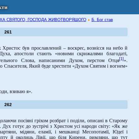
кти
В ДУХА СВЯТОГО, ГОСПОДА ЖИВОТВОРЯЩОГО
Б. Бог став
261
к Христос був прославлений – воскрес, вознісся на небо й
Духа, апостоли стають «новими скрижалями благодаті,
[1]
ельного Слова, написаними Духом, перстом Отця
».
о Спасителя, Який буде хрестити «Духом Святим і вогнем»
поди, взиваю я».
262
аючи посіяні гріхом розбрат і поділи, описані в Старому
9). Дух готує до зустрічі з Христом усі народи світу: «Як же
ртяни, мідяни, еламії, і мешканці Месопотамії, Юдеї і
гипту й околиць Лівії, що біля Кирени, римляни, що тут