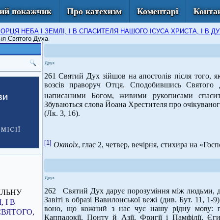
ий покажчик
Про катехизм
Коментарі
Конта
 ТВОРЦЯ НЕБА І ЗЕМЛІ, І В СПАСИТЕЛЯ НАШОГО ІСУСА ХРИСТА, І 
ння Святого Духа
Друк
261 Святий Дух зійшов на апостолів після того, я
возсів праворуч Отця. Сподобившись Святого 
написаними Богом, живими рукописами спасит
Збуваються слова Йоана Хрестителя про очікуваног
(Лк. 3, 16).
[1]
Октоїх
, глас 2, четвер, вечірня, стихира на «Гос
Друк
262 Святий Дух дарує порозуміння між людьми, дол
ІЛЬНУ
Завіті в образі Вавилонської вежі (див. Бут. 11, 1-
 І В
воно, що кожний з нас чує нашу рідну мову: па
СВЯТОГО,
Каппадокії, Понту й Азії, Фригії і Памфілії, Є