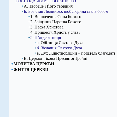
ГОСПОДА ЖИВОТВОРЯЩОГО
А. Творець і Його творіння
Б. Бог став Людиною, щоб людина стала богом
1. Воплочення Сина Божого
2. Звіщання Царства Божого
3. Пасха Христова
4. Пришестя Христа у славі
5. П’ятдесятниця
а. Обітниця Святого Духа
б. Зіслання Святого Духа
в. Дух Животворящий – податель благодаті
В. Церква – ікона Пресвятої Тройці
МОЛИТВА ЦЕРКВИ
ЖИТТЯ ЦЕРКВИ