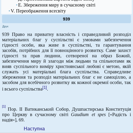
Е. Збереження миру в сучасному світі
V. Переображення всесвіту
939
Друк
939 Право на приватну власність і справедливий розподіл
матеріальних благ у суспільстві є умовами забезпечення
гідності особи, яка живе в суспільстві, та гарантування
засобів, потрібних для її повноцінного розвитку. Саме захист
гідності та прав людини, сотвореної на образ Божий,
забезпечення миру й злагоди між людьми та спільнотами як
вияв суспільного виміру християнської любові є метою, якій
служать усі матеріальні блага суспільства. Справедливе
збереження та розподіл матеріальних благ є не самоціллю, а
засобом для всебічного розвитку як кожної окремої особи, так
[1]
і всього суспільства
.
[1]
Пор. ІІ Ватиканський Собор, Душпастирська Конституція
про Церкву в сучасному світі
Gaudium
et
spes
[«Радість і
надія»], 69.
Наступна