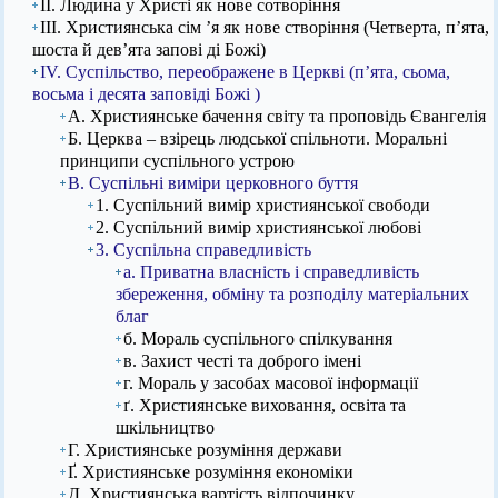
ІІ. Людина у Христі як нове сотворіння
ІІІ. Християнська сім ’я як нове створіння (Четверта, п’ята,
шоста й дев’ята запові ді Божі)
IV. Суспільство, переображене в Церкві (п’ята, сьома,
восьма і десята заповіді Божі )
А. Християнське бачення світу та проповідь Євангелія
Б. Церква – взірець людської спільноти. Моральні
принципи суспільного устрою
В. Суспільні виміри церковного буття
1. Суспільний вимір християнської свободи
2. Суспільний вимір християнської любові
3. Суспільна справедливість
а. Приватна власність і справедливість
збереження, обміну та розподілу матеріальних
благ
б. Мораль суспільного спілкування
в. Захист честі та доброго імені
г. Мораль у засобах масової інформації
ґ. Християнське виховання, освіта та
шкільництво
Г. Християнське розуміння держави
Ґ. Християнське розуміння економіки
Д. Християнська вартість відпочинку