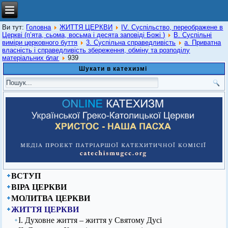
Ви тут:
Головна
ЖИТТЯ ЦЕРКВИ
IV. Суспільство, переображене в
Церкві (п’ята, сьома, восьма і десята заповіді Божі )
В. Суспільні
виміри церковного буття
3. Суспільна справедливість
а. Приватна
власність і справедливість збереження, обміну та розподілу
матеріальних благ
939
Шукати в катехизмі
ВСТУП
ВІРА ЦЕРКВИ
МОЛИТВА ЦЕРКВИ
ЖИТТЯ ЦЕРКВИ
І. Духовне життя – життя у Святому Дусі