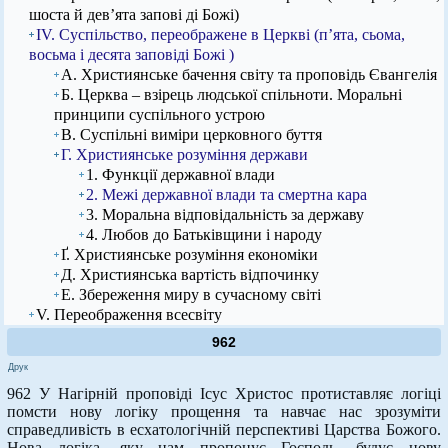
шоста й дев’ята запові ді Божі)
IV. Суспільство, переображене в Церкві (п’ята, сьома,
восьма і десята заповіді Божі )
А. Християнське бачення світу та проповідь Євангелія
Б. Церква – взірець людської спільноти. Моральні
принципи суспільного устрою
В. Суспільні виміри церковного буття
Г. Християнське розуміння держави
1. Функції державної влади
2. Межі державної влади та смертна кара
3. Моральна відповідальність за державу
4. Любов до Батьківщини і народу
Ґ. Християнське розуміння економіки
Д. Християнська вартість відпочинку
Е. Збереження миру в сучасному світі
V. Переображення всесвіту
962
Друк
962 У Нагірній проповіді Ісус Христос протиставляє логіці
помсти нову логіку прощення та навчає нас зрозуміти
справедливість в есхатологічній перспективі Царства Божого.
Нова логіка, яку нам пропонує Господь, будує нову