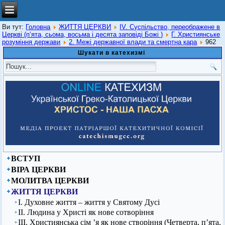
Ви тут:
Головна
ЖИТТЯ ЦЕРКВИ
IV. Суспільство, переображене в
Церкві (п’ята, сьома, восьма і десята заповіді Божі )
Г. Християнське
розуміння держави
2. Межі державної влади та смертна кара
962
Шукати в катехизмі
ВСТУП
ВІРА ЦЕРКВИ
МОЛИТВА ЦЕРКВИ
ЖИТТЯ ЦЕРКВИ
І. Духовне життя – життя у Святому Дусі
ІІ. Людина у Христі як нове сотворіння
ІІІ. Християнська сім ’я як нове створіння (Четверта, п’ята,