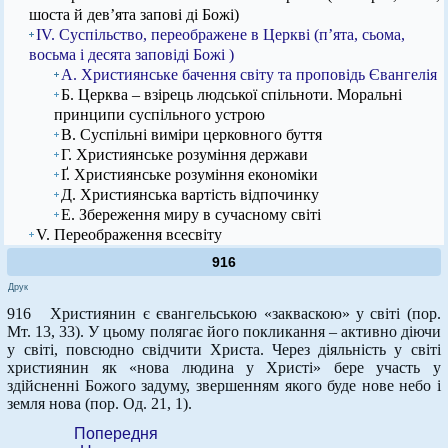
шоста й дев’ята запові ді Божі)
IV. Суспільство, переображене в Церкві (п’ята, сьома,
восьма і десята заповіді Божі )
А. Християнське бачення світу та проповідь Євангелія
Б. Церква – взірець людської спільноти. Моральні
принципи суспільного устрою
В. Суспільні виміри церковного буття
Г. Християнське розуміння держави
Ґ. Християнське розуміння економіки
Д. Християнська вартість відпочинку
Е. Збереження миру в сучасному світі
V. Переображення всесвіту
916
Друк
916 Християнин є євангельською «закваскою» у світі (пор.
Мт. 13, 33). У цьому полягає його покликання – активно діючи
у світі, повсюдно свідчити Христа. Через діяльність у світі
християнин як «нова людина у Христі» бере участь у
здійсненні Божого задуму, звершенням якого буде нове небо і
земля нова (пор. Од. 21, 1).
Попередня