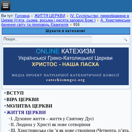
Ви тут:
Головна
ЖИТТЯ ЦЕРКВИ
IV. Суспільство, переображене в
Церкві (п’ята, сьома, восьма і десята заповіді Божі )
А. Християнське
бачення світу та проповідь Євангелія
916
Шукати в катехизмі
ВСТУП
ВІРА ЦЕРКВИ
МОЛИТВА ЦЕРКВИ
ЖИТТЯ ЦЕРКВИ
І. Духовне життя – життя у Святому Дусі
ІІ. Людина у Христі як нове сотворіння
ІІІ. Християнська сім ’я як нове створіння (Четверта, п’ята,