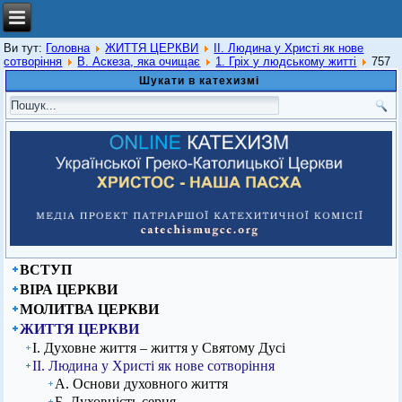
Ви тут:
Головна
ЖИТТЯ ЦЕРКВИ
ІІ. Людина у Христі як нове
сотворіння
В. Аскеза, яка очищає
1. Гріх у людському житті
757
Шукати в катехизмі
ВСТУП
ВІРА ЦЕРКВИ
МОЛИТВА ЦЕРКВИ
ЖИТТЯ ЦЕРКВИ
І. Духовне життя – життя у Святому Дусі
ІІ. Людина у Христі як нове сотворіння
А. Основи духовного життя
Б. Духовність серця