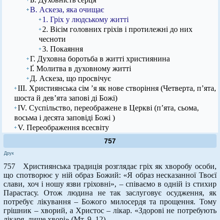
В. Аскеза, яка очищає
1. Гріх у людському житті
2. Вісім головних гріхів і протилежні до них
чесноти
3. Покаяння
Г. Духовна боротьба в житті християнина
Ґ. Молитва в духовному житті
Д. Аскеза, що просвічує
ІІІ. Християнська сім ’я як нове створіння (Четверта, п’ята,
шоста й дев’ята запові ді Божі)
IV. Суспільство, переображене в Церкві (п’ята, сьома,
восьма і десята заповіді Божі )
V. Переображення всесвіту
757
Друк
757 Християнська традиція розглядає гріх як хворобу особи,
що спотворює у ній образ Божий: «Я образ несказанної Твоєї
слави, хоч і ношу язви гріховні», – співаємо в одній із стихир
Парастасу. Отож людина не так заслуговує осудження, як
потребує лікування – Божого милосердя та прощення. Тому
грішник – хворий, а Христос – лікар. «Здорові не потребують
лікаря, лише хворі» (Мт. 9, 12).