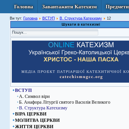
Головна
Завантажити Катехизм
Предметн
Ви тут:
Головна
ВСТУП
В. Структура Катехизму
12
Шукати в катехизмі
ВСТУП
А. Символ віри
Б. Анафора Літургії святого Василія Великого
В. Структура Катехизму
ВІРА ЦЕРКВИ
МОЛИТВА ЦЕРКВИ
ЖИТТЯ ЦЕРКВИ