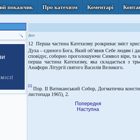
ий покажчик
Про катехизм
Коментарі
Конта
Друк
12 Перша частина Катехизму розкриває зміст христ
Духа – єдиного Бога, Який об’явив Себе людям і д
сповідує, соборно проголошуючи Символ віри, та м
перша частина Катехизму, яка складається з трь
Анафори Літургії святого Василія Великого.
[1]
Пор. ІІ Ватиканський Собор, Догматична конст
листопада 1965)
,
2
.
Попередня
Наступна