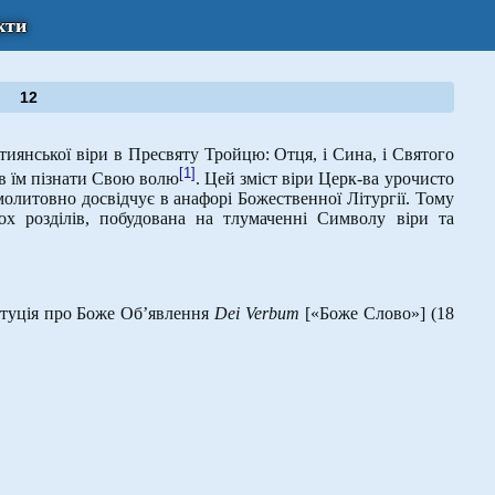
кти
12
иянської віри в Пресвяту Тройцю: Отця, і Сина, і Святого
[1]
ав їм пізнати Свою волю
. Цей зміст віри Церк-ва урочисто
олитовно досвідчує в анафорі Божественної Літургії. Тому
ох розділів, побудована на тлумаченні Символу віри та
итуція про Боже Об’явлення
Dei Verbum
[«Боже Слово»] (18