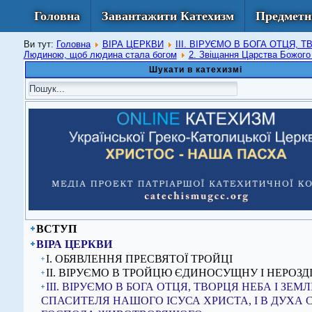
Головна
Завантажити Катехизм
Предметн
Ви тут:
Головна
ВІРА ЦЕРКВИ
ІІІ. ВІРУЄМО В БОГА ОТЦЯ,
Людиною, щоб людина стала богом
2. Звіщання Царства Божог
Шукати в катехизмі
ВСТУП
ВІРА ЦЕРКВИ
I. ОБЯВЛЕННЯ ПРЕСВЯТОЇ ТРОЙЦІ
ІІ. ВІРУЄМО В ТРОЙЦЮ ЄДИНОСУЩНУ І НЕРОЗД
ІІІ. ВІРУЄМО В БОГА ОТЦЯ, ТВОРЦЯ НЕБА І ЗЕМЛІ,
СПАСИТЕЛЯ НАШОГО ІСУСА ХРИСТА, І В ДУХА 