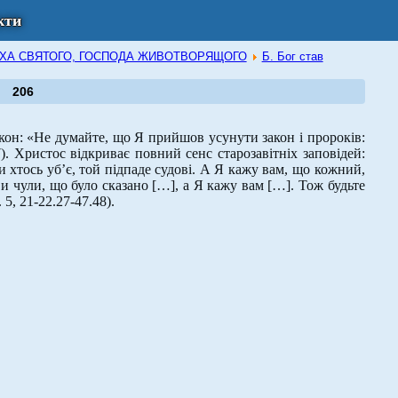
кти
В ДУХА СВЯТОГО, ГОСПОДА ЖИВОТВОРЯЩОГО
Б. Бог став
206
он: «Не думайте, що Я прийшов усунути закон і пророків:
). Христос відкриває повний сенс старозавітніх заповідей:
и хтось уб’є, той підпаде судові. А Я кажу вам, що кожний,
 Ви чули, що було сказано […], а Я кажу вам […]. Тож будьте
5, 21-22.27-47.48).