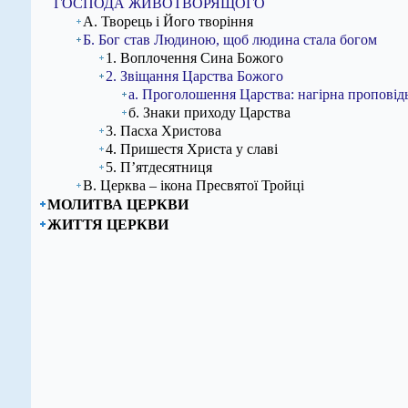
ГОСПОДА ЖИВОТВОРЯЩОГО
А. Творець і Його творіння
Б. Бог став Людиною, щоб людина стала богом
1. Воплочення Сина Божого
2. Звіщання Царства Божого
а. Проголошення Царства: нагірна проповідь
б. Знаки приходу Царства
3. Пасха Христова
4. Пришестя Христа у славі
5. П’ятдесятниця
В. Церква – ікона Пресвятої Тройці
МОЛИТВА ЦЕРКВИ
ЖИТТЯ ЦЕРКВИ