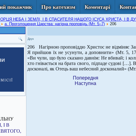
ий покажчик
Про катехизм
Коментарі
Конта
 ТВОРЦЯ НЕБА І ЗЕМЛІ, І В СПАСИТЕЛЯ НАШОГО ІСУСА ХРИСТА, І 
о
а. Проголошення Царства: нагірна проповідь (Мт. 5–7)
206
Друк
206 Нагірною проповіддю Христос не відміняє Зак
Я прийшов їх не усунути, а доповнити» (Мт. 5, 17
«Ви чули, що було сказано давнім: Не вбивай; і кол
хто гнівається на брата свого, підпаде судові […].
досконалі, як Отець ваш небесний досконалий» (Мт. 
Попередня
Наступна
ІЛЬНУ
 І В
СВЯТОГО,