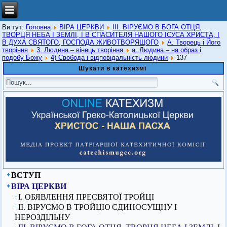
Ви тут:
Головна
ВІРА ЦЕРКВИ
ІІІ. ВІРУЄМО В БОГА ОТЦЯ,
ТВОРЦЯ НЕБА І ЗЕМЛІ, І В СПАСИТЕЛЯ НАШОГО ІСУСА ХРИСТА, І
В ДУХА СВЯТОГО, ГОСПОДА ЖИВОТВОРЯЩОГО
А. Творець і Його
творіння
3. Людина – вінець творіння
а. Людина – на образ і
подобу Божу
4) Свобода і відповідальність людини
137
Шукати в катехизмі
ВСТУП
ВІРА ЦЕРКВИ
I. ОБЯВЛЕННЯ ПРЕСВЯТОЇ ТРОЙЦІ
ІІ. ВІРУЄМО В ТРОЙЦЮ ЄДИНОСУЩНУ І
НЕРОЗДІЛЬНУ