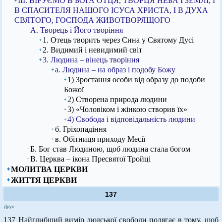
ІІІ. ВІРУЄМО В БОГА ОТЦЯ, ТВОРЦЯ НЕБА І ЗЕМЛІ, І
В СПАСИТЕЛЯ НАШОГО ІСУСА ХРИСТА, І В ДУХА
СВЯТОГО, ГОСПОДА ЖИВОТВОРЯЩОГО
А. Творець і Його творіння
1. Отець творить через Сина у Святому Дусі
2. Видимий і невидимий світ
3. Людина – вінець творіння
а. Людина – на образ і подобу Божу
1) Зростання особи від образу до подоби
Божої
2) Створена природа людини
3) «Чоловіком і жінкою створив їх»
4) Свобода і відповідальність людини
б. Гріхопадіння
в. Обітниця приходу Месії
Б. Бог став Людиною, щоб людина стала богом
В. Церква – ікона Пресвятої Тройці
МОЛИТВА ЦЕРКВИ
ЖИТТЯ ЦЕРКВИ
137
Друк
137 Найглибший вимір людської свободи полягає в тому, щоб