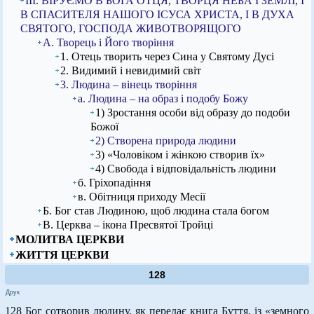
ІІІ. ВІРУЄМО В БОГА ОТЦЯ, ТВОРЦЯ НЕБА І ЗЕМЛІ, І
В СПАСИТЕЛЯ НАШОГО ІСУСА ХРИСТА, І В ДУХА
СВЯТОГО, ГОСПОДА ЖИВОТВОРЯЩОГО
А. Творець і Його творіння
1. Отець творить через Сина у Святому Дусі
2. Видимий і невидимий світ
3. Людина – вінець творіння
а. Людина – на образ і подобу Божу
1) Зростання особи від образу до подоби
Божої
2) Створена природа людини
3) «Чоловіком і жінкою створив їх»
4) Свобода і відповідальність людини
б. Гріхопадіння
в. Обітниця приходу Месії
Б. Бог став Людиною, щоб людина стала богом
В. Церква – ікона Пресвятої Тройці
МОЛИТВА ЦЕРКВИ
ЖИТТЯ ЦЕРКВИ
128
Друк
128 Бог сотворив людину, як передає книга Буття, із «земного