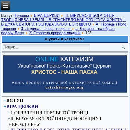
Ви тут:
Головна
ВІРА ЦЕРКВИ
ІІІ. ВІРУЄМО В БОГА ОТЦЯ,
ТВОРЦЯ НЕБА І ЗЕМЛІ, І В СПАСИТЕЛЯ НАШОГО ІСУСА ХРИСТА, І
В ДУХА СВЯТОГО, ГОСПОДА ЖИВОТВОРЯЩОГО
А. Творець і Його
творіння
3. Людина – вінець творіння
а. Людина – на образ і
подобу Божу
2) Створена природа людини
128
Шукати в катехизмі
ВСТУП
ВІРА ЦЕРКВИ
I. ОБЯВЛЕННЯ ПРЕСВЯТОЇ ТРОЙЦІ
ІІ. ВІРУЄМО В ТРОЙЦЮ ЄДИНОСУЩНУ І
НЕРОЗДІЛЬНУ