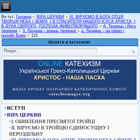
Ви тут:
Головна
ВІРА ЦЕРКВИ
ІІІ. ВІРУЄМО В БОГА ОТЦЯ,
ТВОРЦЯ НЕБА І ЗЕМЛІ, І В СПАСИТЕЛЯ НАШОГО ІСУСА ХРИСТА, І
В ДУХА СВЯТОГО, ГОСПОДА ЖИВОТВОРЯЩОГО
А. Творець і Його
творіння
3. Людина – вінець творіння
а. Людина – на образ і
подобу Божу
121
Шукати в катехизмі
ВСТУП
ВІРА ЦЕРКВИ
I. ОБЯВЛЕННЯ ПРЕСВЯТОЇ ТРОЙЦІ
ІІ. ВІРУЄМО В ТРОЙЦЮ ЄДИНОСУЩНУ І
НЕРОЗДІЛЬНУ