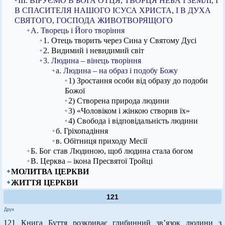
ІІІ. ВІРУЄМО В БОГА ОТЦЯ, ТВОРЦЯ НЕБА І ЗЕМЛІ, І
В СПАСИТЕЛЯ НАШОГО ІСУСА ХРИСТА, І В ДУХА
СВЯТОГО, ГОСПОДА ЖИВОТВОРЯЩОГО
А. Творець і Його творіння
1. Отець творить через Сина у Святому Дусі
2. Видимий і невидимий світ
3. Людина – вінець творіння
а. Людина – на образ і подобу Божу
1) Зростання особи від образу до подоби
Божої
2) Створена природа людини
3) «Чоловіком і жінкою створив їх»
4) Свобода і відповідальність людини
б. Гріхопадіння
в. Обітниця приходу Месії
Б. Бог став Людиною, щоб людина стала богом
В. Церква – ікона Пресвятої Тройці
МОЛИТВА ЦЕРКВИ
ЖИТТЯ ЦЕРКВИ
121
Друк
121 Книга Буття розкриває глибинний зв’язок людини з