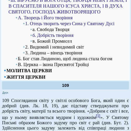
ІІІ. ВІРУЄМО В БОГА ОТЦЯ, ТВОРЦЯ НЕБА І ЗЕМЛІ, І
В СПАСИТЕЛЯ НАШОГО ІСУСА ХРИСТА, І В ДУХА
СВЯТОГО, ГОСПОДА ЖИВОТВОРЯЩОГО
А. Творець і Його творіння
1. Отець творить через Сина у Святому Дусі
а. Свобода Творця
б. Добрість творіння
в. Божий Промисел
2. Видимий і невидимий світ
3. Людина – вінець творіння
Б. Бог став Людиною, щоб людина стала богом
В. Церква – ікона Пресвятої Тройці
МОЛИТВА ЦЕРКВИ
ЖИТТЯ ЦЕРКВИ
109
Друк
109 Споглядання світу у світлі особового Бога, який один є
добрий (див. Лк. 18, 19), дає підставу стверджувати про
добрість світу, матерії та всього творіння. «Добрим є світ і все,
[1]
що у ньому виявляється мудрим і художнім
». У Святому
Письмі образом Божого задуму про світ є рай (див. Бут. 2).
Здійснення цього задуму залежить від співпраці людини з