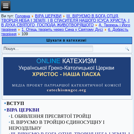
Ви тут:
Головна
ВІРА ЦЕРКВИ
ІІІ. ВІРУЄМО В БОГА ОТЦЯ,
ТВОРЦЯ НЕБА І ЗЕМЛІ, І В СПАСИТЕЛЯ НАШОГО ІСУСА ХРИСТА, І
В ДУХА СВЯТОГО, ГОСПОДА ЖИВОТВОРЯЩОГО
А. Творець і Його
творіння
1. Отець творить через Сина у Святому Дусі
б. Добрість
творіння
109
Шукати в катехизмі
ВСТУП
ВІРА ЦЕРКВИ
I. ОБЯВЛЕННЯ ПРЕСВЯТОЇ ТРОЙЦІ
ІІ. ВІРУЄМО В ТРОЙЦЮ ЄДИНОСУЩНУ І
НЕРОЗДІЛЬНУ