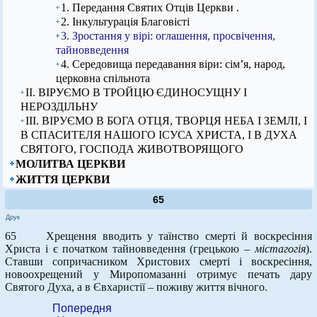
1. Передання Святих Отців Церкви .
2. Інкультурація Благовісті
3. Зростання у вірі: оглашення, просвічення,
тайновведення
4. Середовища передавання віри: сім’я, народ,
церковна спільнота
ІІ. ВІРУЄМО В ТРОЙЦЮ ЄДИНОСУЩНУ І
НЕРОЗДІЛЬНУ
ІІІ. ВІРУЄМО В БОГА ОТЦЯ, ТВОРЦЯ НЕБА І ЗЕМЛІ, І
В СПАСИТЕЛЯ НАШОГО ІСУСА ХРИСТА, І В ДУХА
СВЯТОГО, ГОСПОДА ЖИВОТВОРЯЩОГО
МОЛИТВА ЦЕРКВИ
ЖИТТЯ ЦЕРКВИ
65
Друк
65 Хрещення вводить у таїнство смерті й воскресіння
Христа і є початком тайновведення (грецькою –
містагогія
).
Ставши сопричасником Христових смерті і воскресіння,
новоохрещений у Миропомазанні отримує печать дару
Святого Духа, а в Євхаристії – поживу життя вічного.
Попередня