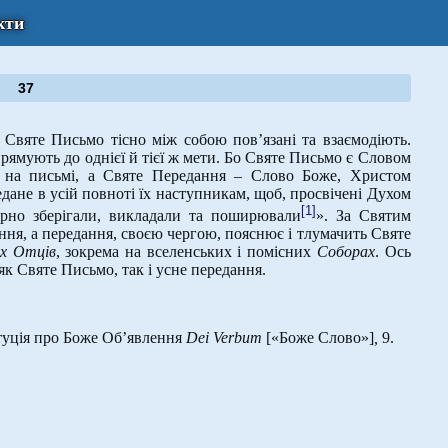
кти
37
 Святе Письмо тісно між собою пов’язані та взаємодіють.
прямують до однієї й тієї ж мети. Бо Святе Письмо є Словом
 на письмі, а Святе Передання – Слово Боже, Христом
дане в усій повноті їх наступникам, щоб, просвічені Духом
[1]
ірно зберігали, викладали та поширювали
». Зa Святим
ння, а передання, своєю чергою, пояснює і тлумачить Святе
х Отців
, зокрема на вселенських і помісних
Соборах
. Ось
к Святе Письмо, так і усне передання.
туція про Боже Об’явлення
Dei Verbum
[«Боже Слово»]
,
9.