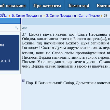
ий покажчик
Про катехизм
Коментарі
Конта
РОЙЦІ
Б. Святе Передання
3. Святе Передання і Святе Письмо
37
Друк
37 Церква вірує і навчає, що «Святе Передання і
Обидва, випливаючи з того ж Божого джерела[...], 
Божим, під натхненням Божого Духа записаним
Господом і Святим Духом доручене апостолам, пере
істини, вони це Слово своїм проповідуванням в
Письмом Церква визначає істинність усного переда
Письмо. Усне передання виражене в ученні
Святи
чому Церква навчає приймати з вірою та шанувати я
[1]
Пор. ІІ Ватиканський Собор, Догматична консти