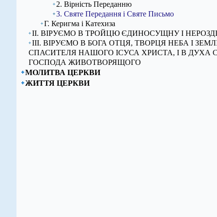
2. Вірність Переданню
3. Святе Передання і Святе Письмо
Г. Керигма і Катехиза
ІІ. ВІРУЄМО В ТРОЙЦЮ ЄДИНОСУЩНУ І НЕРОЗД
ІІІ. ВІРУЄМО В БОГА ОТЦЯ, ТВОРЦЯ НЕБА І ЗЕМЛІ,
СПАСИТЕЛЯ НАШОГО ІСУСА ХРИСТА, І В ДУХА 
ГОСПОДА ЖИВОТВОРЯЩОГО
МОЛИТВА ЦЕРКВИ
ЖИТТЯ ЦЕРКВИ