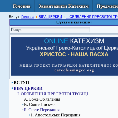
Головна
Завантажити Катехизм
Предметн
Ви тут:
Головна
ВІРА ЦЕРКВИ
I. ОБЯВЛЕННЯ ПРЕСВЯТОЇ Т
Шукати в катехизмі
ВСТУП
ВІРА ЦЕРКВИ
I. ОБЯВЛЕННЯ ПРЕСВЯТОЇ ТРОЙЦІ
А. Боже Об'явлення
В. Святе Письмо
Б. Святе Передання
1. Апостольське Передання