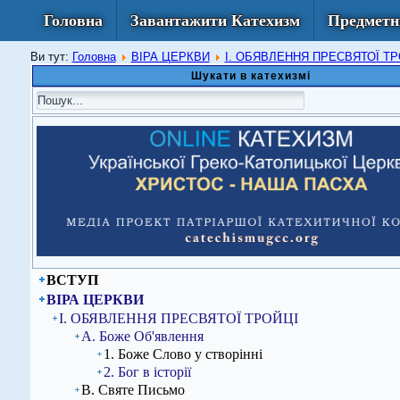
Головна
Завантажити Катехизм
Предметн
Ви тут:
Головна
ВІРА ЦЕРКВИ
I. ОБЯВЛЕННЯ ПРЕСВЯТОЇ Т
Шукати в катехизмі
ВСТУП
ВІРА ЦЕРКВИ
I. ОБЯВЛЕННЯ ПРЕСВЯТОЇ ТРОЙЦІ
А. Боже Об'явлення
1. Боже Слово у створінні
2. Бог в історії
В. Святе Письмо