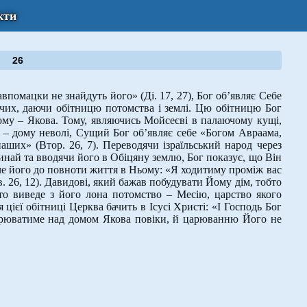
кти
26
помацки не знайдуть його» (Ді. 17, 27), Бог об’являє Себе
ючих, даючи обітницю потомства і землі. Цю обітницю Бог
ому – Якова. Тому, являючись Мойсеєві в палаючому кущі,
– дому неволі, Сущий Бог об’являє себе «Богом Авраама,
 наших» (Втор. 26, 7). Переводячи ізраїльський народ через
Синай та вводячи його в Обіцяну землю, Бог показує, що Він
личе його до повноти життя в Ньому: «Я ходитиму проміж вас
. 26, 12). Давидові, який бажав побудувати Йому дім, тобто
то виведе з його лона потомство – Месію, царство якого
я цієї обітниці Церква бачить в Ісусі Христі: «І Господь Бог
царюватиме над домом Якова повіки, й царюванню Його не