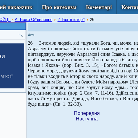
ий покажчик
Про катехизм
Коментарі
Конта
РОЙЦІ
А. Боже Об'явлення
2. Бог в історії
26
Друк
26 З-поміж людей, які «шукали Бога, чи, може, нав
Аврааму і покликає його стати батьком усіх віру
підтверджує, даруючи Авраамові сина Ісаака, а ць
щоб покликати його вивести Його народ з Єгипту 
Ісаака і Якова» (пор. Вих. 3, 15), «Богом батьків
Червоне море, даруючи йому свої заповіді на горі 
не тільки входить в історію свого народу, але й к
і буду вашим Богом, а ви будете Моїм народом» (Лев
храм, Бог обіцяє, що Сам збудує йому «дім», тоб
існуватиме повіки (пор. 2 Сам. 7, 11-16). Здійсненн
дасть Йому престол Давида, Його батька, і Він 
буде кінця» (Лк. 1, 32-33).
Попередня
Наступна