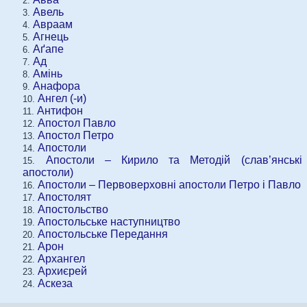
Авель
Авраам
Агнець
Аґапе
Ад
Амінь
Анафора
Ангел (-и)
Антифон
Апостол Павло
Апостол Петро
Апостоли
Апостоли – Кирило та Методій (слав’янські
апостоли)
Апостоли – Первоверховні апостоли Петро і Павло
Апостолят
Апостольство
Апостольське наступництво
Апостольське Передання
Арон
Архангел
Архиєрей
Аскеза