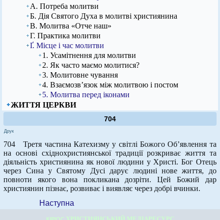
А. Потреба молитви
Б. Дія Святого Духа в молитві християнина
В. Молитва «Отче наш»
Г. Практика молитви
Ґ. Місце і час молитви
1. Усамітнення для молитви
2. Як часто маємо молитися?
3. Молитовне чування
4. Взаємозв’язок між молитвою і постом
5. Молитва перед іконами
ЖИТТЯ ЦЕРКВИ
704
Друк
704 Третя частина Катехизму у світлі Божого Об’явлення та
на основі східнохристиянської традиції розкриває життя та
діяльність християнина як нової людини у Христі. Бог Отець
через Сина у Святому Дусі дарує людині нове життя, до
повноти якого вона покликана дозріти. Цей Божий дар
християнин пізнає, розвиває і виявляє через добрі вчинки.
Наступна
ХРИСТИЯНСЬКИЙ МЕДІАРЕСУРС
КІРІОС