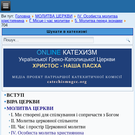
Ви тут:
Головна
МОЛИТВА ЦЕРКВИ
ІV. Особиста молитва
християнина
Ґ. Місце і час молитви
5. Молитва перед іконами
704
Шукати в катехизмі
ВСТУП
ВІРА ЦЕРКВИ
МОЛИТВА ЦЕРКВИ
І. Ми створені для спілкування і сопричастя з Богом
ІІ. Молитва церковної спільноти
ІІІ. Час і простір Церковної молитви
ІV. Особиста молитва християнина