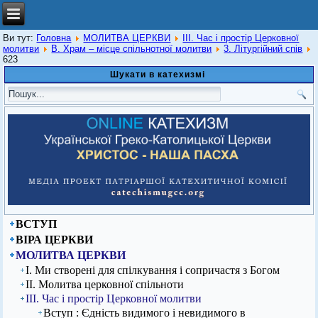
Ви тут:
Головна
МОЛИТВА ЦЕРКВИ
ІІІ. Час і простір Церковної
молитви
В. Храм – місце спільнотної молитви
3. Літургійний спів
623
Шукати в катехизмі
ВСТУП
ВІРА ЦЕРКВИ
МОЛИТВА ЦЕРКВИ
І. Ми створені для спілкування і сопричастя з Богом
ІІ. Молитва церковної спільноти
ІІІ. Час і простір Церковної молитви
Вступ : Єдність видимого і невидимого в