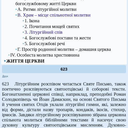
богослужбовому житті Церкви
А. Ритми літургійної молитви
В. Храм – місце спільнотної молитви
1. Ікона
2. Почитання мощей святих
3. Літургійний спів
4. Богослужбові постави та жести
5. Богослужбові речі
Г. Простір родинної молитви – домашня церква
ІV. Особиста молитва християнина
ЖИТТЯ ЦЕРКВИ
623
Друк
623 Літургійним розспівом читається Святе Письмо, також
поетично розспівуються святоотцівські й соборові тексти.
Богонатхненні церковні співці, наприклад, преподобні Роман
Солодкопівець чи Йоан Дамаскин, на основі Святого Письма
й учення святих Отців уклали літургійні гимни, які, залежно
від форми, дістали назву тропарів, кондаків, ікосів, стихир,
ірмосів. Завдяки літургійному розспівуванню зібрана церковна
спільнота молиться біблійними текстами й насичує свою
духовну культуру святоотцівським мисленням. Духовно-