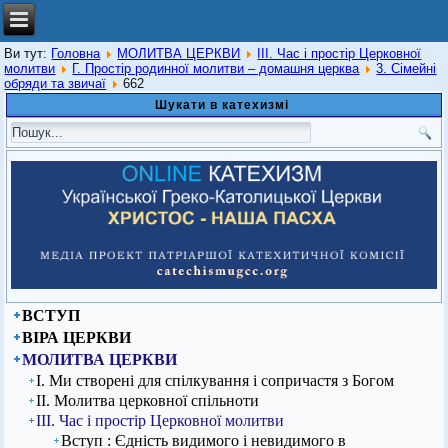
Ви тут:
Головна
МОЛИТВА ЦЕРКВИ
ІІІ. Час і простір Церковної
молитви
Г. Простір родинної молитви – домашня церква
3. Сімейні
обряди та звичаї
662
Шукати в катехизмі
ВСТУП
ВІРА ЦЕРКВИ
МОЛИТВА ЦЕРКВИ
І. Ми створені для спілкування і сопричастя з Богом
ІІ. Молитва церковної спільноти
ІІІ. Час і простір Церковної молитви
Вступ : Єдність видимого і невидимого в