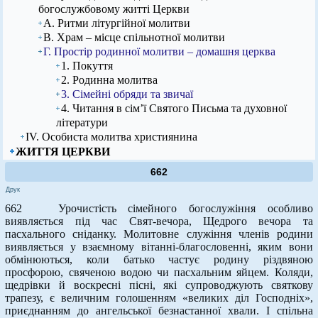
богослужбовому житті Церкви
А. Ритми літургійної молитви
В. Храм – місце спільнотної молитви
Г. Простір родинної молитви – домашня церква
1. Покуття
2. Родинна молитва
3. Сімейні обряди та звичаї
4. Читання в сім’ї Святого Письма та духовної
літератури
ІV. Особиста молитва християнина
ЖИТТЯ ЦЕРКВИ
662
Друк
662 Урочистість сімейного богослужіння особливо
виявляється під час Свят-вечора, Щедрого вечора та
пасхального сніданку. Молитовне служіння членів родини
виявляється у взаємному вітанні-благословенні, яким вони
обмінюються, коли батько частує родину різдвяною
просфорою, свяченою водою чи пасхальним яйцем. Коляди,
щедрівки й воскресні пісні, які супроводжують святкову
трапезу, є величним голошенням «великих діл Господніх»,
приєднанням до ангельської безнастанної хвали. І спільна