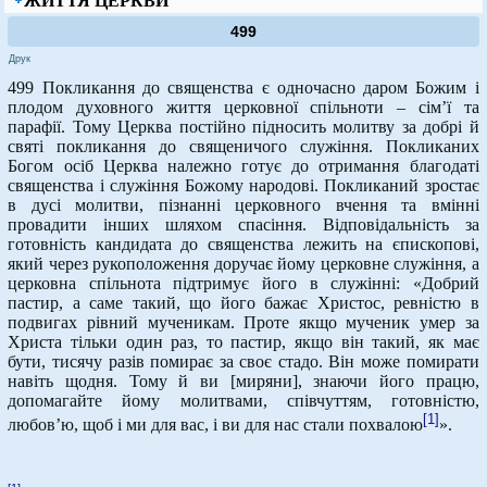
ЖИТТЯ ЦЕРКВИ
499
Друк
499 Покликання до священства є одночасно даром Божим і
плодом духовного життя церковної спільноти – сім’ї та
парафії. Тому Церква постійно підносить молитву за добрі й
святі покликання до священичого служіння. Покликаних
Богом осіб Церква належно готує до отримання благодаті
священства і служіння Божому народові. Покликаний зростає
в дусі молитви, пізнанні церковного вчення та вмінні
провадити інших шляхом спасіння. Відповідальність за
готовність кандидата до священства лежить на єпископові,
який через рукоположення доручає йому церковне служіння, а
церковна спільнота підтримує його в служінні: «Добрий
пастир, а саме такий, що його бажає Христос, ревністю в
подвигах рівний мученикам. Проте якщо мученик умер за
Христа тільки один раз, то пастир, якщо він такий, як має
бути, тисячу разів помирає за своє стадо. Він може помирати
навіть щодня. Тому й ви [миряни], знаючи його працю,
допомагайте йому молитвами, співчуттям, готовністю,
[1]
любов’ю, щоб і ми для вас, і ви для нас стали похвалою
».