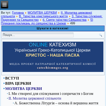
Ви тут:
Головна
МОЛИТВА ЦЕРКВИ
ІІ. Молитва церковної
спільноти
В. Таїнства християнського життя
3. Таїнства служіння:
Подружжя та Священство
б. Святе таїнство Священства
5)
Плекання покликань до священства в Церкві
499
Шукати в катехизмі
ВСТУП
ВІРА ЦЕРКВИ
МОЛИТВА ЦЕРКВИ
І. Ми створені для спілкування і сопричастя з Богом
ІІ. Молитва церковної спільноти
А. Божественна Літургія – основа й вершина життя