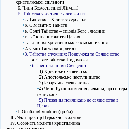
християнської спільноти
Б. Чини Божественної Літургії
В. Таїнства християнського життя
а. Таїнство – Христос серед нас
б. Сім святих Таїнств
в. Святі Таїнства – співдія Бога і людини
г. Таїнственне життя Церкви
1. Таїнства християнського втаємничення
2. Святі Таїнства зцілення
3. Таїнства служіння: Подружжя та Священство
а. Святе таїнство Подружжя
б. Святе таїнство Священства
1) Христове священство
2) Апостольське наступництво
3) Ієрархічне священство
4) Чини Рукоположення диякона, пресвітера
і єпископа
5) Плекання покликань до священства в
Церкві
Г. Особливі моління (треби)
ІІІ. Час і простір Церковної молитви
ІV. Особиста молитва християнина